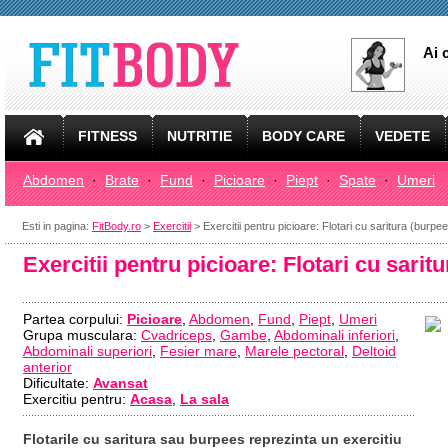
Ai 
FITNESS
NUTRITIE
BODY CARE
VEDETE
Abdomen
·
Brate
·
Fund
·
Picioare
·
Piept
·
Spate
·
Umeri
Esti in pagina:
FitBody.ro
>
Exercitii
> Exercitii pentru picioare: Flotari cu saritura (burpee
Exercitii pentru picioare: Flotari cu sarit
Partea corpului:
Picioare
,
Abdomen
,
Fund
,
Piept
,
Umeri
Grupa musculara:
Cvadriceps
,
Gambe
,
Abdominali inferiori
,
Abdominali superiori
,
Fesier mare
,
Marele pectoral
,
Deltoid
anterior
Dificultate:
Avansat
Exercitiu pentru:
Acasa
,
La sala
Flotarile cu saritura sau burpees reprezinta un exercitiu