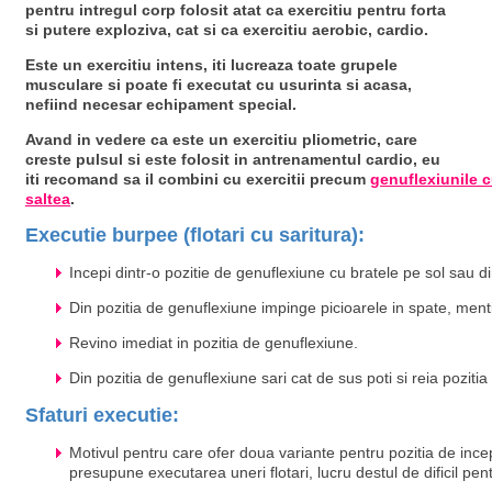
pentru intregul corp folosit atat ca exercitiu pentru forta
si putere exploziva, cat si ca exercitiu aerobic, cardio.
Este un exercitiu intens, iti lucreaza toate grupele
musculare si poate fi executat cu usurinta si acasa,
nefiind necesar echipament special.
Avand in vedere ca este un exercitiu pliometric, care
creste pulsul si este folosit in antrenamentul cardio, eu
iti recomand sa il combini cu exercitii precum
genuflexiunile 
saltea
.
Executie burpee (flotari cu saritura):
Incepi dintr-o pozitie de genuflexiune cu bratele pe sol sau din
Din pozitia de genuflexiune impinge picioarele in spate, ment
Revino imediat in pozitia de genuflexiune.
Din pozitia de genuflexiune sari cat de sus poti si reia pozitia 
Sfaturi executie:
Motivul pentru care ofer doua variante pentru pozitia de ince
presupune executarea uneri flotari, lucru destul de dificil pen