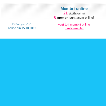
Membri online
21
vizitatori
si
6
membri
sunt acum online!
FitBody.ro v1.0.
vezi toti membrii online
online din 15.10.2012
cauta membri