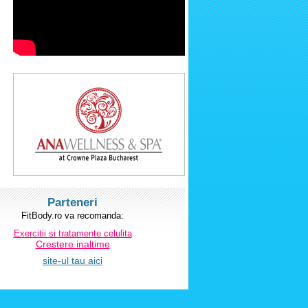
Parteneri
FitBody.ro va recomanda:
Exercitii si tratamente celulita
Crestere inaltime
site-ul tau aici