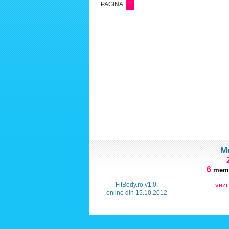
PAGINA
1
M
6
memb
FitBody.ro v1.0.
vezi
online din 15.10.2012