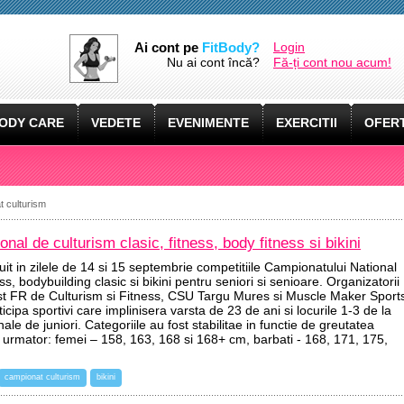
Ai cont pe
FitBody?
Login
Nu ai cont încă?
Fă-ți cont nou acum!
ODY CARE
VEDETE
EVENIMENTE
EXERCITII
OFERT
t culturism
nal de culturism clasic, fitness, body fitness si bikini
t in zilele de 14 si 15 septembrie competitiile Campionatului National
ss, bodybuilding clasic si bikini pentru seniori si senioare. Organizatorii
st FR de Culturism si Fitness, CSU Targu Mures si Muscle Maker Sport
icipa sportivi care implinisera varsta de 23 de ani si locurile 1-3 de la
le de juniori. Categoriile au fost stabilitae in functie de greutatea
ul urmator: femei – 158, 163, 168 si 168+ cm, barbati - 168, 171, 175,
campionat culturism
bikini