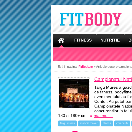
FITNESS
NUTRITIE
B
Esti in pagina:
FitBody.ro
> Articole despre campiona
Campionatul Natio
Targu Mures a gazdui
de fitness, bodyfitne
evenimentului au fo
Center. Au putut part
Campionatele Nationa
concurentilor in fel
180 si 180+ cm.
»
mai mult...
targu mures
muscle maker
fitness
competitii