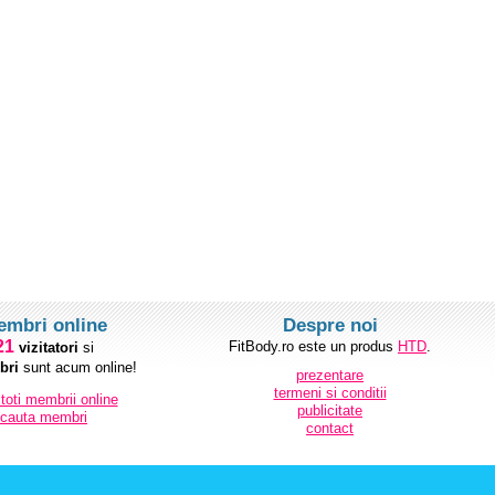
embri online
Despre noi
21
FitBody.ro este un produs
HTD
.
vizitatori
si
ri
sunt acum online!
prezentare
termeni si conditii
 toti membrii online
publicitate
cauta membri
contact