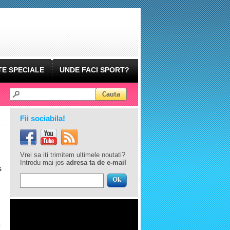
E SPECIALE
UNDE FACI SPORT?
Fii sociabila!
Vrei sa iti trimitem ultimele noutati?
Introdu mai jos
adresa ta de e-mail
s