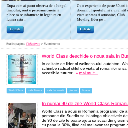
Dupa cum ai putut observa de-a lungul
Cu o experienta de peste 30 ani i
timpului, sunt o persoana careia ii
domeniul sportului si a unui stil 
place sa se informeze in legatura cu
viata sanatos si armonios, Club
lumea asta ...
Moving, lider pe ...
Citeste
Citeste
Esti in pagina:
FitBody.ro
> Evenimente
World Class deschide o noua sala in Bu
In calitate de lider al wellness-ului autohton, W
schimbe radical stilul de viata al romanilor si sa
accesibile tuturor.
»
mai mult...
World Class
sala fitness
sala bucuresti
piscina
fitness
In numai 90 de zile World Class Romania
World Class a adus in Romania programul de a
persoane din Suedia sa isi atinga obiectivele d
de 90 de zile te poate ajuta sa scazi din grasi
cu pana la 30%, fiind cel mai avansat program 