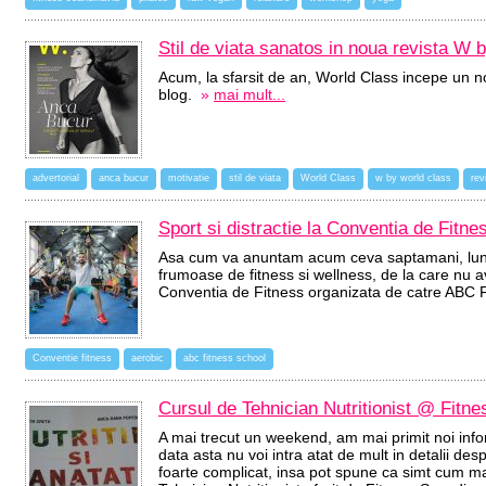
Stil de viata sanatos in noua revista W
Acum, la sfarsit de an, World Class incepe un n
blog.
»
mai mult...
advertorial
anca bucur
motivatie
stil de viata
World Class
w by world class
rev
Sport si distractie la Conventia de Fitn
Asa cum va anuntam acum ceva saptamani, luna
frumoase de fitness si wellness, de la care nu a
Conventia de Fitness organizata de catre ABC 
Conventie fitness
aerobic
abc fitness school
Cursul de Tehnician Nutritionist @ Fitne
A mai trecut un weekend, am mai primit noi infor
data asta nu voi intra atat de mult in detalii des
foarte complicat, insa pot spune ca simt cum ma