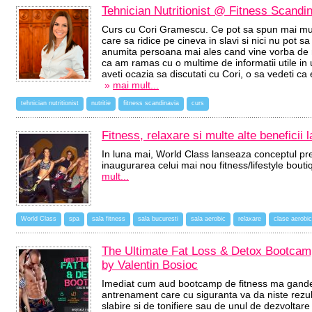
Tehnician Nutritionist @ Fitness Scandin
Curs cu Cori Gramescu. Ce pot sa spun mai mult 
care sa ridice pe cineva in slavi si nici nu pot
anumita persoana mai ales cand vine vorba de n
ca am ramas cu o multime de informatii utile i
aveti ocazia sa discutati cu Cori, o sa vedeti ca
»
mai mult...
tehnician nutritionist
nutritie
fitness scandinavia
curs
Fitness, relaxare si multe alte beneficii
In luna mai, World Class lanseaza conceptul p
inaugurarea celui mai nou fitness/lifestyle bout
mult...
World Class
spa
sala fitness
sala bucuresti
sala aerobic
relaxare
clase aerobic
The Ultimate Fat Loss & Detox Bootcamp 
by Valentin Bosioc
Imediat cum aud bootcamp de fitness ma gand
antrenament care cu siguranta va da niste rezu
slabire si de tonifiere sau de unul de dezvolt