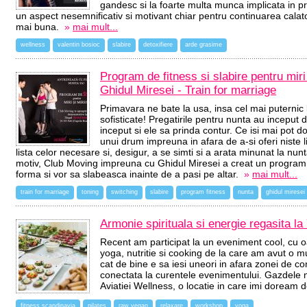
gandesc si la foarte multa munca implicata in pro
un aspect nesemnificativ si motivant chiar pentru continuarea calato
mai buna.
»
mai mult...
wellness
valentin bosioc
slabire
detoxifiere
arde grasime
Program de fitness si slabire pentru miri
Ghidul Miresei - Train for marriage
Primavara ne bate la usa, insa cel mai puternic bat
sofisticate! Pregatirile pentru nunta au inceput 
inceput si ele sa prinda contur. Ce isi mai pot do
unui drum impreuna in afara de a-si oferi niste li
lista celor necesare si, desigur, a se simti si a arata minunat la n
motiv, Club Moving impreuna cu Ghidul Miresei a creat un program sp
forma si vor sa slabeasca inainte de a pasi pe altar.
»
mai mult...
train for marriage
toning
switching
slabire
program fitness
nunta
ghidul miresei
Armonie spirituala si energie regasita l
Recent am participat la un eveniment cool, cu o
yoga, nutritie si cooking de la care am avut o mu
cat de bine e sa iesi uneori in afara zonei de 
conectata la curentele evenimentului. Gazdele n
Aviatiei Wellness, o locatie in care imi doream 
fitness scandinavia
pilates
raw vegan
relaxare
workshop
yoga