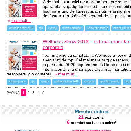
Cele mai noi tehnici de antrenament prezente in 
aparatelor si gadgeturilor de fitness si competit
mai mare targ de fitness, spa, nutritie si ingri
desfasura intre 26 si 29 septembrie, in pavilio
»
mai mult...
wellness show 2013
spa
cycling
cristian margarit
Conventie fitness
cantar profesi
Wellness Show 2013 – cel mai mare targ de
corporala
Toamna vine cu sanatate la Wellness Show unde a
specialisti de top. Cel mai mare targ de fitness, s
in perioada 26-29 septembrie, la Romexpo si se 
internationali si a unor specialisti in alimentatie 
descoperiri din domeniu.
»
mai mult...
kangoo jumps
spa
zumba
wellness show 2013
romexpo
specilisti nutritie
targ 
PAGINA
1
2
3
4
5
Membri online
21
vizitatori
si
6
membri
sunt acum online!