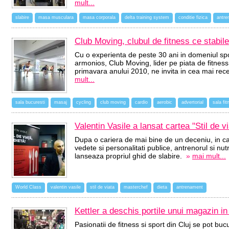
mult...
slabire
masa musculara
masa corporala
delta training system
conditie fizica
antre
Club Moving, clubul de fitness ce stabile
Cu o experienta de peste 30 ani in domeniul sport
armonios, Club Moving, lider pe piata de fitnes
primavara anului 2010, ne invita in cea mai rec
mult...
sala bucuresti
masaj
cycling
club moving
cardio
aerobic
advertorial
sala fit
Valentin Vasile a lansat cartea "Stil de vi
Dupa o cariera de mai bine de un deceniu, in c
vedete si personalitati publice, antrenorul si nutr
lanseaza propriul ghid de slabire.
»
mai mult...
World Class
valentin vasile
stil de viata
masterchef
dieta
antrenament
Kettler a deschis portile unui magazin in
Pasionatii de fitness si sport din Cluj se pot 