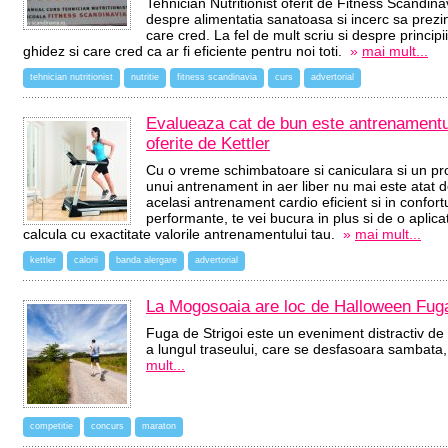
Tehnician Nutritionist oferit de Fitness Scandin
despre alimentatia sanatoasa si incerc sa prezin
care cred. La fel de mult scriu si despre princi
ghidez si care cred ca ar fi eficiente pentru noi toti.
»
mai mult...
tehnician nutritionist
nutritie
fitness scandinavia
curs
advertorial
Evalueaza cat de bun este antrenamentul 
oferite de Kettler
Cu o vreme schimbatoare si caniculara si un p
unui antrenament in aer liber nu mai este atat d
acelasi antrenament cardio eficient si in confort
performante, te vei bucura in plus si de o aplica
calcula cu exactitate valorile antrenamentului tau.
»
mai mult...
kettler
calorii
banda alergare
advertorial
La Mogosoaia are loc de Halloween Fuga
Fuga de Strigoi este un eveniment distractiv de
a lungul traseului, care se desfasoara sambata
mult...
competitie
concurs
maraton