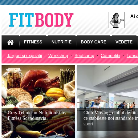
Ai 
FITNESS
NUTRITIE
BODY CARE
VEDETE
Targuri si expozitii
·
Workshop
·
Bootcamp
·
Competitii
·
Lansa
Curs Tehnician Nutritionist by
Club Moving, clubul de fitn
Fitness Scandinavia
ce stabileste noi standarde i
sport