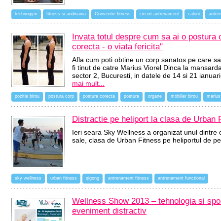
technogym
fitness scandinavia
Conventie fitness
circuit antrenament
calorii
antre
Invata totul despre cum sa ai o postura c
corecta - o viata fericita"
Afla cum poti obtine un corp sanatos pe care sa il
fi tinut de catre Marius Viorel Dinca la mansard
sector 2, Bucuresti, in datele de 14 si 21 ianuar
mai mult...
pozitie birou
postura corp
postura corecta
postura
organe
mobilier birou
marius 
Distractie pe heliport la clasa de Urban
Ieri seara Sky Wellness a organizat unul dintre 
sale, clasa de Urban Fitness pe heliportul de p
sky wellness
urban fitness
qigong
antrenament fitness
antrenament functional
Wellness Show 2013 – tehnologia si spor
eveniment distractiv