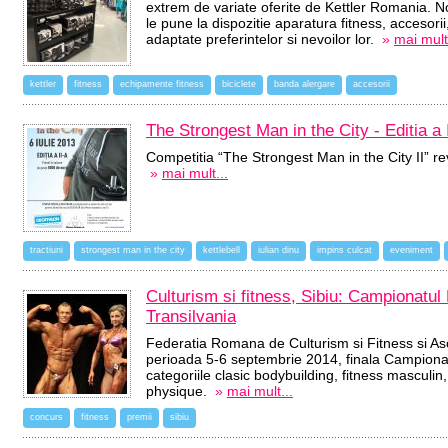
extrem de variate oferite de Kettler Romania. Nou
le pune la dispozitie aparatura fitness, accesori
adaptate preferintelor si nevoilor lor.
»
mai mult.
kettler
fitness
echipamente fitness
biciclete
banda alergare
accesorii
The Strongest Man in the City - Editia a 
Competitia “The Strongest Man in the City II” re
»
mai mult...
tractiuni
strongest man in the city
kettlebell
iulian dinu
impins culcat
eveniment
Culturism si fitness, Sibiu: Campionatul 
Transilvania
Federatia Romana de Culturism si Fitness si Aso
perioada 5-6 septembrie 2014, finala Campionatu
categoriile clasic bodybuilding, fitness masculin
physique.
»
mai mult...
concurs
fitness
premii
sibiu