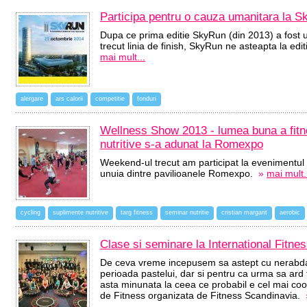
Participa pentru o cauza umanitara la 
Dupa ce prima editie SkyRun (din 2013) a fost un 
trecut linia de finish, SkyRun ne asteapta la e
mai mult...
alergare
ars calorii
competitie
fonduri
Wellness Show 2013 - lumea buna a fitnes
nutritive s-a adunat la Romexpo
Weekend-ul trecut am participat la evenimentul 
unuia dintre pavilioanele Romexpo.
»
mai mult.
cycling
suplimente nutritive
targ fitness
seminar nutritie
cristian margarit
aerobic
Clase si seminare la International Fitn
De ceva vreme incepusem sa astept cu nerabdare
perioada pastelui, dar si pentru ca urma sa ard 
asta minunata la ceea ce probabil e cel mai coo
de Fitness organizata de Fitness Scandinavia.