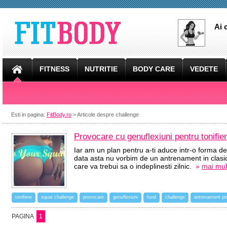
Ai 
FITNESS
NUTRITIE
BODY CARE
VEDETE
Esti in pagina:
FitBody.ro
> Articole despre challenge
Provocare cu genuflexiuni pentru tonifier
Iar am un plan pentru a-ti aduce intr-o forma de 
data asta nu vorbim de un antrenament in clasic
care va trebui sa o indeplinesti zilnic.
»
mai mult
tonifiere
squat challenge
provocare
genuflexiuni
fund
challenge
antrenament pi
PAGINA
1