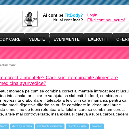
Ai cont pe
FitBody?
Login
Nu ai cont încă?
Fă-ți cont nou acum!
ODY CARE
VEDETE
EVENIMENTE
EXERCITII
OFERT
i alimentare
corect alimentele? Care sunt combinatiile alimentare
medicina ayurvedice?
ot batut moneda pe cum se combina corect alimentele intrucat acest lucru
atea intestinala, ori chiar te va ajuta sa slabesti. In fond, combinarea
r reprezinta o abordare inteleapta a felului in care mananci, pentru ca
sita medii digestive diferite sa nu fie combinate in ideea unei bune
xista o multime de teorii referitoare la felul in care sa combinam corect
cate, altele mai controversate, insa exista si cateva asupra carora cadem
fructe
dieta ayurvedica
combinatii alimentare
cereale cu lapte
balonare