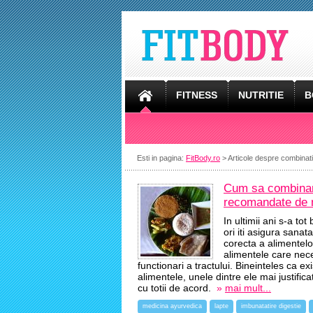
FITNESS
NUTRITIE
B
Esti in pagina:
FitBody.ro
> Articole despre combinati
Cum sa combinam 
recomandate de 
In ultimii ani s-a t
ori iti asigura sanat
corecta a alimentelo
alimentele care nece
functionari a tractului. Bineinteles ca e
alimentele, unele dintre ele mai justifi
cu totii de acord.
»
mai mult...
medicina ayurvedica
lapte
imbunatatire digestie