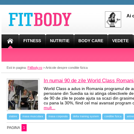
Ai 
FITNESS
NUTRITIE
BODY CARE
VEDETE
Esti in pagina:
FitBody.ro
> Articole despre conditie fizica
In numai 90 de zile World Class Romania
World Class a adus in Romania programul de a
persoane din Suedia sa isi atinga obiectivele d
de 90 de zile te poate ajuta sa scazi din grasi
cu pana la 30%, fiind cel mai avansat program 
mult...
slabire
masa musculara
masa corporala
delta training system
conditie fizica
antre
PAGINA
1