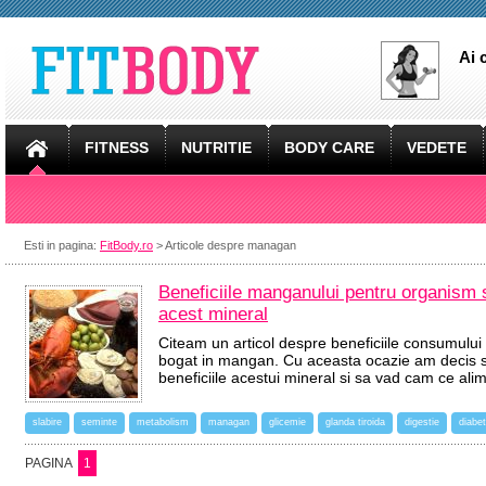
Ai 
FITNESS
NUTRITIE
BODY CARE
VEDETE
Esti in pagina:
FitBody.ro
> Articole despre managan
Beneficiile manganului pentru organism si
acest mineral
Citeam un articol despre beneficiile consumului
bogat in mangan. Cu aceasta ocazie am decis s
beneficiile acestui mineral si sa vad cam ce ali
slabire
seminte
metabolism
managan
glicemie
glanda tiroida
digestie
diabet
PAGINA
1