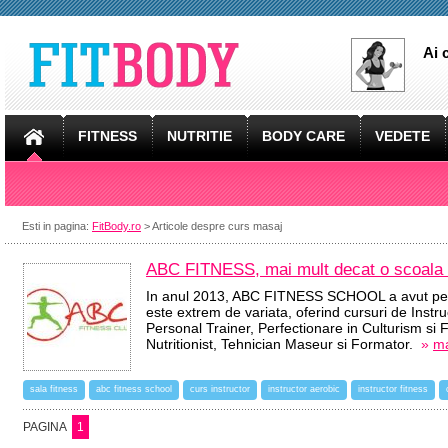
Ai 
FITNESS
NUTRITIE
BODY CARE
VEDETE
Esti in pagina:
FitBody.ro
> Articole despre curs masaj
ABC FITNESS, mai mult decat o scoala 
In anul 2013, ABC FITNESS SCHOOL a avut pest
este extrem de variata, oferind cursuri de Instru
Personal Trainer, Perfectionare in Culturism si
Nutritionist, Tehnician Maseur si Formator.
»
ma
sala fitness
abc fitness school
curs instructor
instructor aerobic
instructor fitness
PAGINA
1