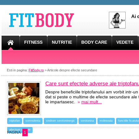
Ai 
FITNESS
NUTRITIE
BODY CARE
VEDETE
Esti in pagina:
FitBody.ro
> Articole despre efecte secundare
Care sunt efectele adverse ale triptofanu
Despre beneficiile triptofanului am vorbit intr-u
dat si peste o multime de efecte secundare ale t
le impartasesc.
»
mai mult...
triptofan
somnolenta
sindrom serotoninergic
serotonina
moleseala
functiile ficatului
afectiuni oculare
PAGINA
1