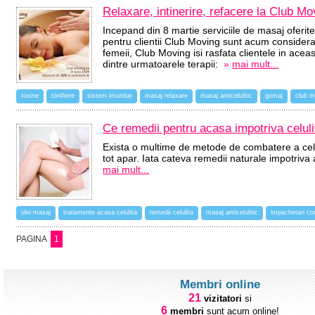
Relaxare, intinerire, refacere la Club M
Incepand din 8 martie serviciile de masaj oferite
pentru clientii Club Moving sunt acum considerab
femeii, Club Moving isi rasfata clientele in ace
dintre urmatoarele terapii:
»
mai mult...
toxine
tonifiere
sistem imunitar
masaj relaxare
masaj anticelulitic
gomaj
club m
Ce remedii pentru acasa impotriva celulit
Exista o multime de metode de combatere a celul
tot apar. Iata cateva remedii naturale impotriva
mai mult...
ulei masaj
tratamente acasa celulita
remedii celulita
masaj anticelulitic
impachetari co
PAGINA
1
Membri online
21
vizitatori
si
6
membri
sunt acum online!