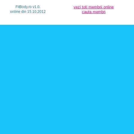
FitBody.ro v1.0.
vezi toti membrii online
online din 15.10.2012
cauta membri