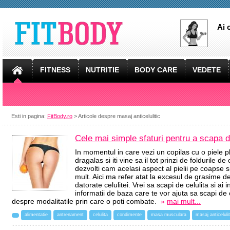
Ai 
FITNESS
NUTRITIE
BODY CARE
VEDETE
Esti in pagina:
FitBody.ro
> Articole despre masaj anticelulitic
Cele mai simple sfaturi pentru a scapa d
In momentul in care vezi un copilas cu o piele p
dragalas si iti vine sa il tot prinzi de foldurile d
dezvolti cam acelasi aspect al pielii pe coapse 
mult. Aici ma refer atat la excesul de grasime de 
datorate celulitei. Vrei sa scapi de celulita si ai
informatii de baza care te vor ajuta sa scapi de 
despre modalitatile prin care o poti combate.
»
mai mult...
alimentatie
antrenament
celulita
condimente
masa musculara
masaj anticelulit