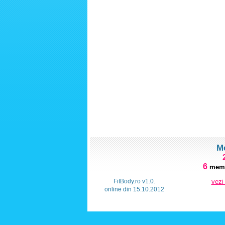
M
6
memb
FitBody.ro v1.0.
vezi
online din 15.10.2012