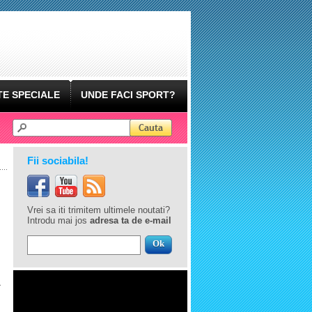
E SPECIALE
UNDE FACI SPORT?
Fii sociabila!
Vrei sa iti trimitem ultimele noutati?
Introdu mai jos
adresa ta de e-mail