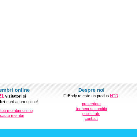
embri online
Despre noi
21
FitBody.ro este un produs
HTD
.
vizitatori
si
ri
sunt acum online!
prezentare
termeni si conditii
 toti membrii online
publicitate
cauta membri
contact