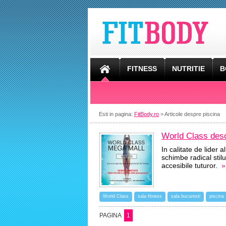
FITNESS
NUTRITIE
B
Esti in pagina:
FitBody.ro
> Articole despre piscina
World Class desc
In calitate de lider
schimbe radical stilu
accesibile tuturor.
»
World Class
sala fitness
sala bucuresti
piscina
PAGINA
1