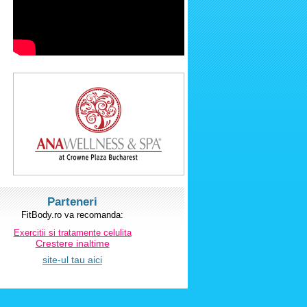
Parteneri
FitBody.ro va recomanda:
Exercitii si tratamente celulita
Crestere inaltime
site-ul tau aici