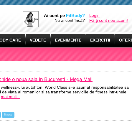
Ai cont pe
FitBody?
Login
Nu ai cont încă?
Fă-ți cont nou acum!
ODY CARE
VEDETE
EVENIMENTE
EXERCITII
OFERT
hide o noua sala in Bucuresti - Mega Mall
 al wellness-ului autohton, World Class si-a asumat responsabilitatea sa
l de viata al romanilor si sa transforme serviciile de fitness intr-unele
mai mult...
fitness