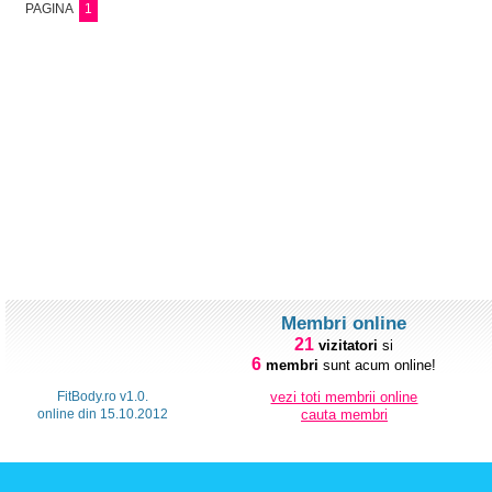
PAGINA
1
Membri online
21
vizitatori
si
6
membri
sunt acum online!
FitBody.ro v1.0.
vezi toti membrii online
online din 15.10.2012
cauta membri