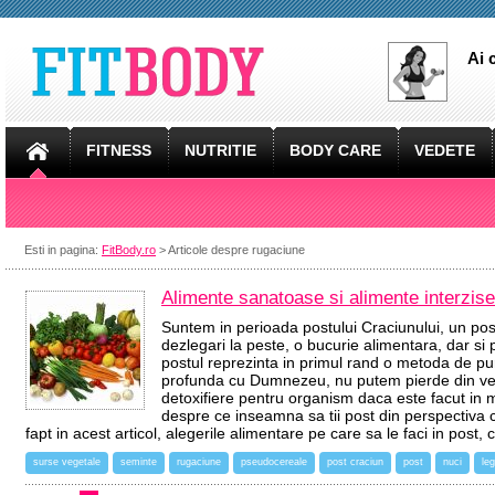
Ai 
FITNESS
NUTRITIE
BODY CARE
VEDETE
Esti in pagina:
FitBody.ro
> Articole despre rugaciune
Alimente sanatoase si alimente interzise
Suntem in perioada postului Craciunului, un post
dezlegari la peste, o bucurie alimentara, dar si 
postul reprezinta in primul rand o metoda de puri
profunda cu Dumnezeu, nu putem pierde din ved
detoxifiere pentru organism daca este facut in m
despre ce inseamna sa tii post din perspectiva 
fapt in acest articol, alegerile alimentare pe care sa le faci in post
surse vegetale
seminte
rugaciune
pseudocereale
post craciun
post
nuci
le