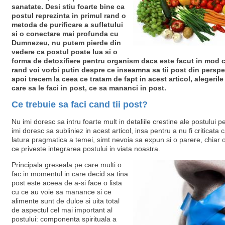
sanatate. Desi stiu foarte bine ca
postul reprezinta in primul rand o
metoda de purificare a sufletului
si o conectare mai profunda cu
Dumnezeu, nu putem pierde din
vedere ca postul poate lua si o
forma de detoxifiere pentru organism daca este facut in mod c
rand voi vorbi putin despre ce inseamna sa tii post din perspe
apoi trecem la ceea ce tratam de fapt in acest articol, alegeril
care sa le faci in post, ce sa mananci in post.
Ce trebuie sa faci cand tii post?
Nu imi doresc sa intru foarte mult in detaliile crestine ale postului 
imi doresc sa subliniez in acest articol, insa pentru a nu fi criticata
latura pragmatica a temei, simt nevoia sa expun si o parere, chiar o
ce priveste integrarea postului in viata noastra.
Principala greseala pe care multi o
fac in momentul in care decid sa tina
post este aceea de a-si face o lista
cu ce au voie sa manance si ce
alimente sunt de dulce si uita total
de aspectul cel mai important al
postului: componenta spirituala a