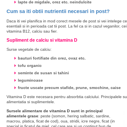
lapte de migdale, orez etc. neindulcite
Cum sa iti obtii nutrientii necesari in post?
Daca iti vei planifica in mod corect mesele de post si vei intelege ce 
esentiali si in perioada cat tii post. La fel ca si in cazul veganilor, 
vitamina B12, calciu sau fier.
Supliment de calciu si vitamina D
Surse vegetale de calciu:
bauturi fortifiate din orez, ovaz etc.
tofu organic
seminte de susan si tahini
leguminoase
fructe uscate precum stafide, prune, smochine, caise
Vitamina D este necesara pentru absorbtia calciului. Principalele 
alimentatia si suplimentele.
Sursele alimentare de vitamina D sunt in principal
alimentele grase
: peste (somon, hering salbatic, sardine,
macrou, platica, ficat de cod), oua, stridii, icre negre, ficat (in
special in ficatul de miel, cel care are si un continut bun de