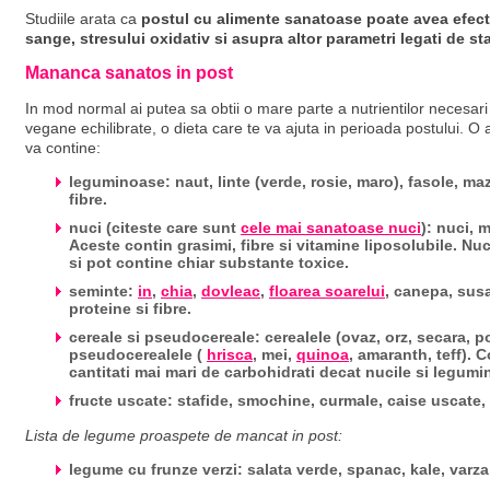
Studiile arata ca
postul cu alimente sanatoase poate avea efecte
sange, stresului oxidativ si asupra altor parametri legati de s
Mananca sanatos in post
In mod normal ai putea sa obtii o mare parte a nutrientilor necesari
vegane echilibrate, o dieta care te va ajuta in perioada postului. O
va contine:
leguminoase: naut, linte (verde, rosie, maro), fasole, m
fibre.
nuci (citeste care sunt
cele mai sanatoase nuci
): nuci, 
Aceste contin grasimi, fibre si vitamine liposolubile. Nuc
si pot contine chiar substante toxice.
seminte:
in
,
chia
,
dovleac
,
floarea soarelui
, canepa, sus
proteine si fibre.
cereale si pseudocereale: cerealele (ovaz, orz, secara, p
pseudocerealele (
hrisca
, mei,
quinoa
, amaranth, teff). C
cantitati mai mari de carbohidrati decat nucile si legumi
fructe uscate: stafide, smochine, curmale, caise uscate, 
Lista de legume proaspete de mancat in post:
legume cu frunze verzi: salata verde, spanac, kale, varza