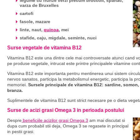
legume cu frunze verzi precum broccoli, spanac,
varza de Bruxelles
cartofi
fasole, mazare
linte, naut,
quinoa
, mei
stafide, caju, migdale, seminte, nuci
Surse vegetale de vitamina B12
Vitamina B12 este una dintre cele mai controversate atunci cand vo
pe produse vegetale, intrucat este printre principalele vitamine cont
Vitamina B12 este importanta pentru mentinerea unui sistem circula
nervos sanatos, participa la metabolismul energetic, participa la pr
memoriei.
Sursele principale de vitamina B12: sardine, somon, mi
branza.
Suplimentele de vitamina B12 sunt strict necesare pe o dieta vegetar
Surse de acizi grasi Omega 3 in perioada postului
Despre
beneficiile acizilor grasi Omega 3
am mai discutat si
dupa cum probabil stii deja, Omega 3 se regasete in principal
in pestii grasi.