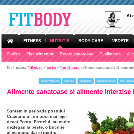
Ai 
FITNESS
NUTRITIE
BODY CARE
VEDETE
Slabire
·
Plan alimentar
·
Retete sanatoase
·
Suplimente
·
Ali
Esti in pagina:
FitBody.ro
>
Nutritie
>
Plan alimentar
> Alimente sanatoase si alimente inte
surse vegetale
seminte
rugaciune
pseudocereale
post craci
Alimente sanatoase si alimente interzise 
Suntem in perioada postului
Craciunului, un post mai lejer
decat Postul Pastelui, cu multe
dezlegari la peste, o bucurie
alimentara, dar si pentru