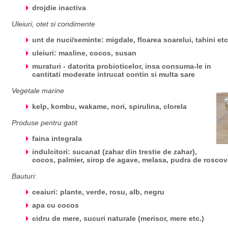
drojdie inactiva
Uleiuri, otet si condimente
unt de nuci/seminte: migdale, floarea soarelui, tahini etc
uleiuri: masline, cocos, susan
muraturi - datorita probioticelor, insa consuma-le in
cantitati moderate intrucat contin si multa sare
Vegetale marine
kelp, kombu, wakame, nori, spirulina, clorela
Produse pentru gatit
faina integrala
indulcitori: sucanat (zahar din trestie de zahar),
cocos, palmier, sirop de agave, melasa, pudra de roscov
Bauturi:
ceaiuri: plante, verde, rosu, alb, negru
apa cu cocos
cidru de mere, sucuri naturale (merisor, mere etc.)