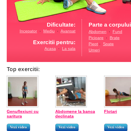
Dificultate:
Parte a corpului
Incepator
·
Mediu
·
Avansat
Abdomen
·
Fund
Picioare
·
Brate
Exercitii pentru:
Piept
·
Spate
Acasa
·
La sala
Umeri
Top exercitii:
Genuflexiuni cu
Abdomene la banca
Flotari
saritura
declinata
Vezi video
Vezi video
Vezi video