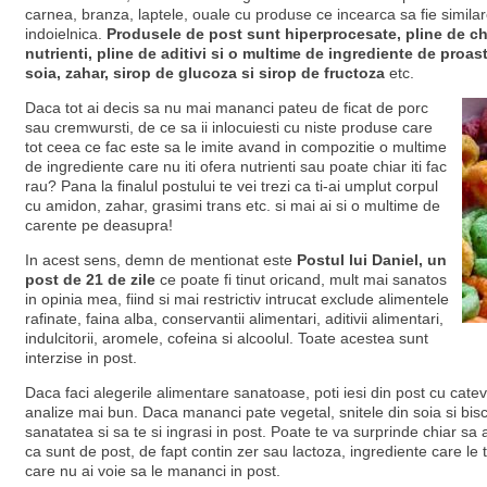
carnea, branza, laptele, ouale cu produse ce incearca sa fie similar
indoielnica.
Produsele de post sunt hiperprocesate, pline de chim
nutrienti, pline de aditivi si o multime de ingrediente de proas
soia, zahar, sirop de glucoza si sirop de fructoza
etc.
Daca tot ai decis sa nu mai mananci pateu de ficat de porc
sau cremwursti, de ce sa ii inlocuiesti cu niste produse care
tot ceea ce fac este sa le imite avand in compozitie o multime
de ingrediente care nu iti ofera nutrienti sau poate chiar iti fac
rau? Pana la finalul postului te vei trezi ca ti-ai umplut corpul
cu amidon, zahar, grasimi trans etc. si mai ai si o multime de
carente pe deasupra!
In acest sens, demn de mentionat este
Postul lui Daniel, un
post de 21 de zile
ce poate fi tinut oricand, mult mai sanatos
in opinia mea, fiind si mai restrictiv intrucat exclude alimentele
rafinate, faina alba, conservantii alimentari, aditivii alimentari,
indulcitorii, aromele, cofeina si alcoolul. Toate acestea sunt
interzise in post.
Daca faci alegerile alimentare sanatoase, poti iesi din post cu cate
analize mai bun. Daca mananci pate vegetal, snitele din soia si biscui
sanatatea si sa te si ingrasi in post. Poate te va surprinde chiar sa
ca sunt de post, de fapt contin zer sau lactoza, ingrediente care le t
care nu ai voie sa le mananci in post.