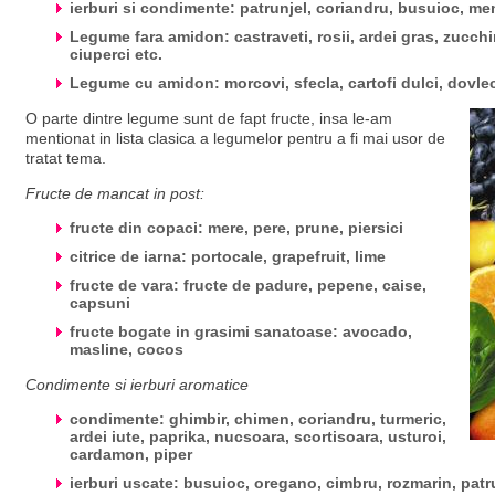
ierburi si condimente: patrunjel, coriandru, busuioc, men
Legume fara amidon: castraveti, rosii, ardei gras, zucchin
ciuperci etc.
Legume cu amidon: morcovi, sfecla, cartofi dulci, dovlece
O parte dintre legume sunt de fapt fructe, insa le-am
mentionat in lista clasica a legumelor pentru a fi mai usor de
tratat tema.
Fructe de mancat in post:
fructe din copaci: mere, pere, prune, piersici
citrice de iarna: portocale, grapefruit, lime
fructe de vara: fructe de padure, pepene, caise,
capsuni
fructe bogate in grasimi sanatoase: avocado,
masline, cocos
Condimente si ierburi aromatice
condimente: ghimbir, chimen, coriandru, turmeric,
ardei iute, paprika, nucsoara, scortisoara, usturoi,
cardamon, piper
ierburi uscate: busuioc, oregano, cimbru, rozmarin, patr