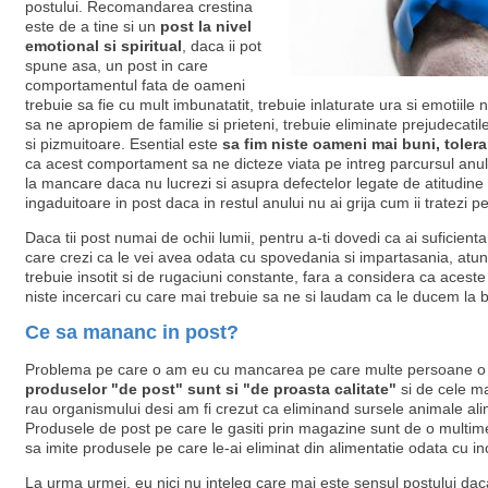
postului. Recomandarea crestina
este de a tine si un
post la nivel
emotional si spiritual
, daca ii pot
spune asa, un post in care
comportamentul fata de oameni
trebuie sa fie cu mult imbunatatit, trebuie inlaturate ura si emotiile n
sa ne apropiem de familie si prieteni, trebuie eliminate prejudecatile 
si pizmuitoare. Esential este
sa fim niste oameni mai buni, toleranti
ca acest comportament sa ne dicteze viata pe intreg parcursul anulu
la mancare daca nu lucrezi si asupra defectelor legate de atitudine s
ingaduitoare in post daca in restul anului nu ai grija cum ii tratezi pe 
Daca tii post numai de ochii lumii, pentru a-ti dovedi ca ai suficient
care crezi ca le vei avea odata cu spovedania si impartasania, atunc
trebuie insotit si de rugaciuni constante, fara a considera ca acest
niste incercari cu care mai trebuie sa ne si laudam ca le ducem la b
Ce sa mananc in post?
Problema pe care o am eu cu mancarea pe care multe persoane o a
produselor "de post" sunt si "de proasta calitate"
si de cele ma
rau organismului desi am fi crezut ca eliminand sursele animale al
Produsele de post pe care le gasiti prin magazine sunt de o multime 
sa imite produsele pe care le-ai eliminat din alimentatie odata cu i
La urma urmei, eu nici nu inteleg care mai este sensul postului da