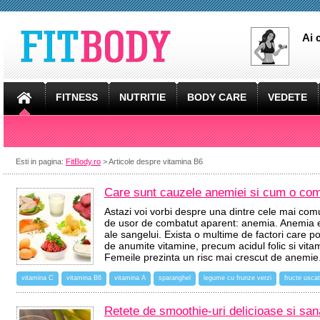
Ai 
FITNESS
NUTRITIE
BODY CARE
VEDETE
Esti in pagina:
FitBody.ro
> Articole despre vitamina B6
Care sunt cauzele anemiei si cum o com
Astazi voi vorbi despre una dintre cele mai comun
de usor de combatut aparent: anemia. Anemia e
ale sangelui. Exista o multime de factori care p
de anumite vitamine, precum acidul folic si vit
Femeile prezinta un risc mai crescut de anemi
vitamina C
vitamina B6
vitamina A
sparanghel
legume cu frunze verzi
fructe usca
Retete de smoothie-uri delicioase si sa