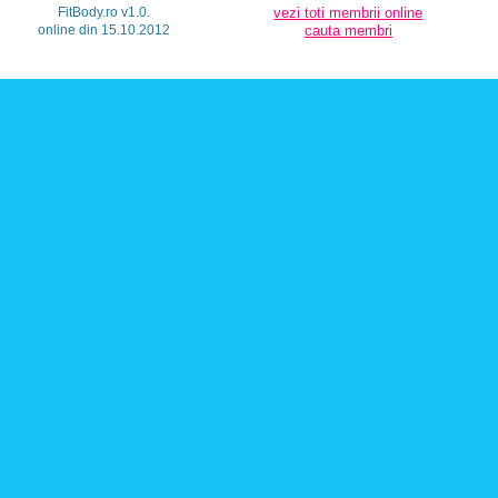
FitBody.ro v1.0.
vezi toti membrii online
online din 15.10.2012
cauta membri