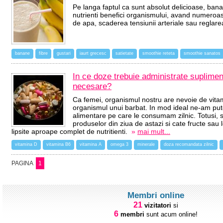
Pe langa faptul ca sunt absolut delicioase, bana
nutrienti benefici organismului, avand numeroase
de apa, scaderea tensiunii arteriale sau reglarea
banane
fibre
gustari
iaurt grecesc
satietate
smoothie reteta
smoothie sanatos
In ce doze trebuie administrate suplimen
necesare?
Ca femei, organismul nostru are nevoie de vitam
organismul unui barbat. In mod ideal ne-am put
alimentare pe care le consumam zilnic. Totusi, s
produselor din ziua de astazi si cate fructe sau
lipsite aproape complet de nutritienti.
»
mai mult...
vitamina D
vitamina B6
vitamina A
omega 3
minerale
doza recomandata zilnic
PAGINA
1
Membri online
21
vizitatori
si
6
membri
sunt acum online!