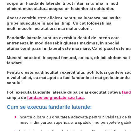
corpului. Fandarile laterale iti pot intari si tonifia in mod
eficient musculatura coapselor, fesierilor si soldurilor.
Acest exercitiu este eficient pentru ca lucreaza mai multe
grupe musculare in acelasi timp. Cu cat folosesti mai
multi muschi, cu atat arzi mai multe calorii.
Fandarile laterale sunt un exercitiu destul de intens care
antreneaza in mod deosebit gluteus maximus, in special
atunci cand pasul in lateral este mai mare. Cand pasul este mai
Muschii aductori, bicepsul femural, soleus, oblicii abdominali 
fandare.
Pentru cresterea dificultatii exercitiului, poti folosi gantere sa
nivelul taliei, ca mai apoi sa faci fandarile si mai grele tinand
capului.
Poti executa fandarile laterale dupa ce ai executat cateva
fand
simpla de
fandare cu greutate sau fara
.
Cum se executa fandarile laterale:
Incarca o bara cu greutatea adecvata pentru nivelul tau de fit
muschii din partea superioara a spatelui, nu pe spatele gatulu