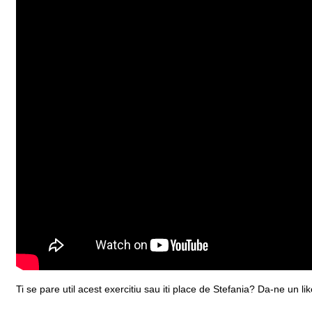
Ti se pare util acest exercitiu sau iti place de Stefania? Da-ne un lik