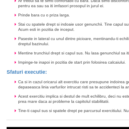
Ar trebui sa te simti confortabil cu bara. Daca simti disconfor
pentru ea sau sa iti imfasori prosopul in jurul ei.
Prinde bara cu o priza larga.
Stai cu spatele drept si indoaie usor genunchii. Tine capul sus
Acum esti in pozitia de inceput.
Paseste in lateral cu unul dintre picioare, mentinandu-ti echil
dreptul bazinului.
Mentine trunchiul drept si capul sus. Nu lasa genunchiul sa i
Impinge-te inapoi in pozitia de start prin folosirea calcaiului.
Sfaturi executie:
Ca si in cazul oricarui alt exercitiu care presupune indoirea g
depaseasca linia varfurilor intrucat risti sa te accidentezi la ar
Acest exercitiu implica si destul de mult echilibru, deci nu es
prea mare daca ai probleme la capitolul stabilitatii.
Tine-ti capul sus si spatele drept pe parcursul exercitiului. N