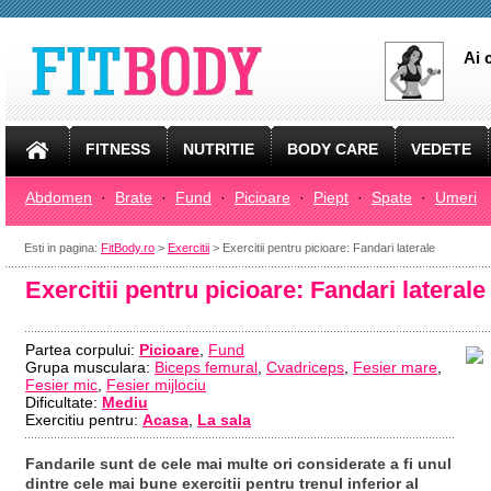
Ai 
FITNESS
NUTRITIE
BODY CARE
VEDETE
Abdomen
·
Brate
·
Fund
·
Picioare
·
Piept
·
Spate
·
Umeri
Esti in pagina:
FitBody.ro
>
Exercitii
> Exercitii pentru picioare: Fandari laterale
Exercitii pentru picioare: Fandari laterale
Partea corpului:
Picioare
,
Fund
Grupa musculara:
Biceps femural
,
Cvadriceps
,
Fesier mare
,
Fesier mic
,
Fesier mijlociu
Dificultate:
Mediu
Exercitiu pentru:
Acasa
,
La sala
Fandarile sunt de cele mai multe ori considerate a fi unul
dintre cele mai bune exercitii pentru trenul inferior al