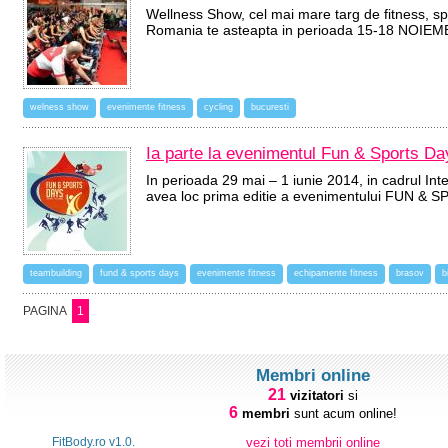
Wellness Show, cel mai mare targ de fitness, spa
Romania te asteapta in perioada 15-18 NOI
welness show
evenimente fitness
cycling
bucuresti
Ia parte la evenimentul Fun & Sports Da
In perioada 29 mai – 1 iunie 2014, in cadrul In
avea loc prima editie a evenimentului FUN 
teambuilding
fund & sports days
evenimente fitness
echipamente fitness
brasov
b
PAGINA
1
Membri online
21
vizitatori
si
6
membri
sunt acum online!
FitBody.ro v1.0.
vezi toti membrii online