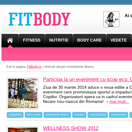
Ai 
FITNESS
NUTRITIE
BODY CARE
VEDETE
Esti in pagina:
FitBody.ro
> Articole despre evenimente fitness
Participa la un eveniment cu scop eco: 
Ziua de 30 martie 2014 aduce o noua editie a Cro
eveniment care promoveaza sportul si impadurir
Copiilor. Organizatorii spera ca in cadrul eveni
fiecare nou-nascut din Romania!
»
mai mult...
competitie
dolce sport
evenimente fitness
maraton
crosul padurii
minimaraton
WELLNESS SHOW 2012