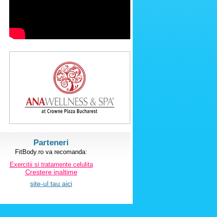
Parteneri
FitBody.ro va recomanda:
Exercitii si tratamente celulita
Crestere inaltime
site-ul tau aici