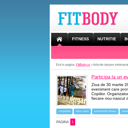
FITNESS
NUTRITIE
B
Esti in pagina:
FitBody.ro
> Articole despre minimara
Participa la un 
Ziua de 30 martie 20
eveniment care prom
Copiilor. Organizato
fiecare nou-nascut
competitie
dolce sport
evenimente fitness
mara
PAGINA
1