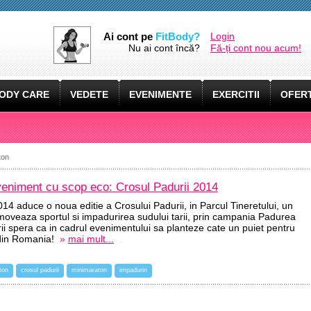
Ai cont pe
FitBody?
Login
Nu ai cont încă?
Fă-ți cont nou acum!
ODY CARE
VEDETE
EVENIMENTE
EXERCITII
OFERT
ton
eveniment cu scop eco: Crosul Padurii 2014
14 aduce o noua editie a Crosului Padurii, in Parcul Tineretului, un
oveaza sportul si impadurirea sudului tarii, prin campania Padurea
rii spera ca in cadrul evenimentului sa planteze cate un puiet pentru
 din Romania!
»
mai mult...
ton
crosul padurii
minimaraton
impaduriri