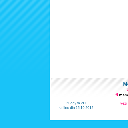
M
6
memb
FitBody.ro v1.0.
vezi
online din 15.10.2012