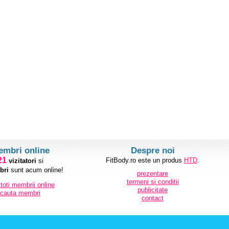
embri online
Despre noi
21
FitBody.ro este un produs
HTD
.
vizitatori
si
ri
sunt acum online!
prezentare
termeni si conditii
 toti membrii online
publicitate
cauta membri
contact