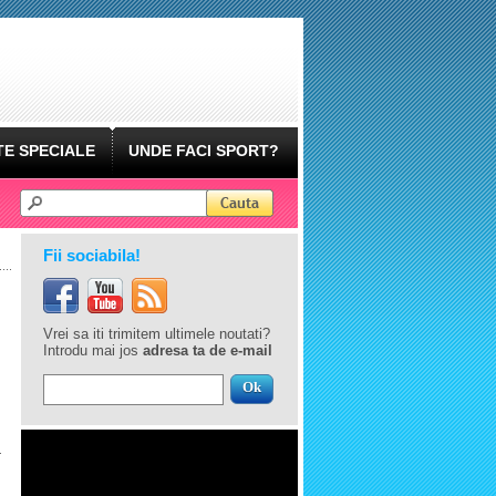
E SPECIALE
UNDE FACI SPORT?
Fii sociabila!
Vrei sa iti trimitem ultimele noutati?
Introdu mai jos
adresa ta de e-mail