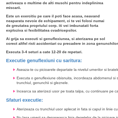
activeaza o multime de alti muschi pentru indeplinirea
miscarii.
Este un exercitiu pe care il poti face acasa, neavand
neaparata nevoie de echipament, ci te vei folosi numai
de greutatea propriului corp. iti vei imbunatati forta
exploziva si fexibilitatea cvadricepsilor.
Ai grija sa executi si genuflexiunea, si aterizarea pe sol
corect altfel risti accidentari cu precadere in zona genunchilor
Executa 3-4 seturi a cate 12-20 de repetari.
Executie genuflexiuni cu saritura:
Aseaza-te cu picioarele departate la nivelul umerilor si brate
Executa o genuflexiune obisnuita, incordeaza abdomenul si s
trunchiul, genunchii si gleznele.
Incearca sa aterizezi usor pe toata talpa, cu continuare pe ca
Sfaturi executie:
Aterizeaza cu trunchiul usor aplecat in fata si capul in linie c
Nu lasa umerii sa depaseasca linia degetelor de la picioare in