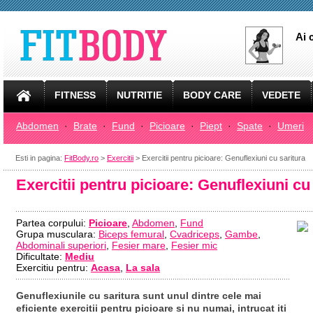
Ai 
FITNESS
NUTRITIE
BODY CARE
VEDETE
Abdomen
·
Brate
·
Fund
·
Picioare
·
Piept
·
Spate
·
Umeri
Esti in pagina:
FitBody.ro
>
Exercitii
> Exercitii pentru picioare: Genuflexiuni cu saritura
Exercitii pentru picioare: Genuflexiuni cu
Partea corpului:
Picioare
,
Abdomen
,
Fund
Grupa musculara:
Biceps femural
,
Cvadriceps
,
Gambe
,
Abdominali superiori
,
Fesier mare
,
Fesier mic
Dificultate:
Mediu
Exercitiu pentru:
Acasa
,
La sala
Genuflexiunile cu saritura sunt unul dintre cele mai
eficiente exercitii pentru picioare si nu numai, intrucat iti