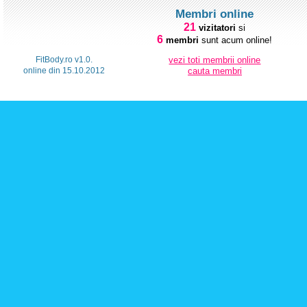
Membri online
21
vizitatori
si
6
membri
sunt acum online!
FitBody.ro v1.0.
vezi toti membrii online
online din 15.10.2012
cauta membri