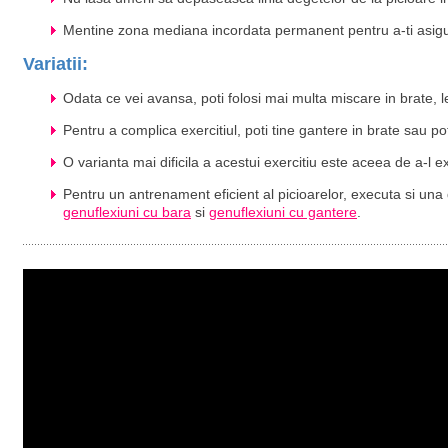
Mentine zona mediana incordata permanent pentru a-ti asigu
Variatii:
Odata ce vei avansa, poti folosi mai multa miscare in brate, le p
Pentru a complica exercitiul, poti tine gantere in brate sau po
O varianta mai dificila a acestui exercitiu este aceea de a-l ex
Pentru un antrenament eficient al picioarelor, executa si una 
genuflexiuni cu bara
si
genuflexiuni cu gantere
.