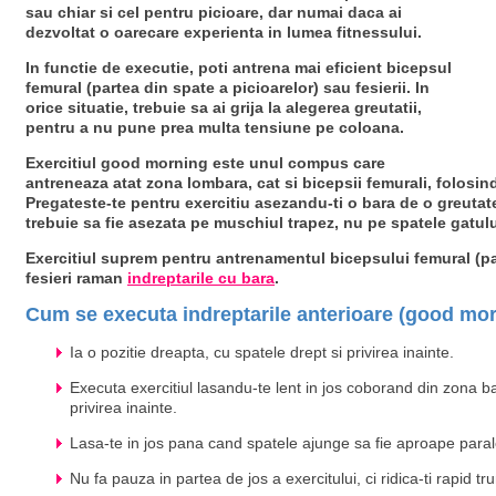
sau chiar si cel pentru picioare, dar numai daca ai
dezvoltat o oarecare experienta in lumea fitnessului.
In functie de executie, poti antrena mai eficient bicepsul
femural (partea din spate a picioarelor) sau fesierii. In
orice situatie, trebuie sa ai grija la alegerea greutatii,
pentru a nu pune prea multa tensiune pe coloana.
Exercitiul good morning este unul compus care
antreneaza atat zona lombara, cat si bicepsii femurali, folosin
Pregateste-te pentru exercitiu asezandu-ti o bara de o greutat
trebuie sa fie asezata pe muschiul trapez, nu pe spatele gatulu
Exercitiul suprem pentru antrenamentul bicepsului femural (pa
fesieri raman
indreptarile cu bara
.
Cum se executa indreptarile anterioare (good mor
Ia o pozitie dreapta, cu spatele drept si privirea inainte.
Executa exercitiul lasandu-te lent in jos coborand din zona ba
privirea inainte.
Lasa-te in jos pana cand spatele ajunge sa fie aproape parale
Nu fa pauza in partea de jos a exercitului, ci ridica-ti rapid tr