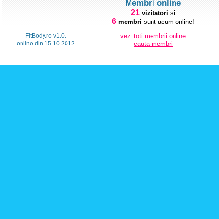
Membri online
21
vizitatori
si
6
membri
sunt acum online!
FitBody.ro v1.0.
vezi toti membrii online
online din 15.10.2012
cauta membri