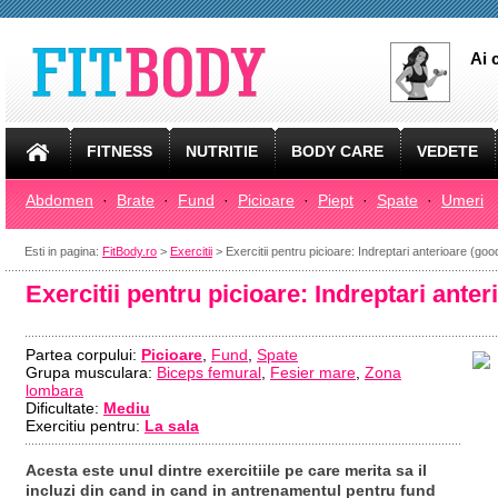
Ai 
FITNESS
NUTRITIE
BODY CARE
VEDETE
Abdomen
·
Brate
·
Fund
·
Picioare
·
Piept
·
Spate
·
Umeri
Esti in pagina:
FitBody.ro
>
Exercitii
> Exercitii pentru picioare: Indreptari anterioare (go
Exercitii pentru picioare: Indreptari ant
Partea corpului:
Picioare
,
Fund
,
Spate
Grupa musculara:
Biceps femural
,
Fesier mare
,
Zona
lombara
Dificultate:
Mediu
Exercitiu pentru:
La sala
Acesta este unul dintre exercitiile pe care merita sa il
incluzi din cand in cand in antrenamentul pentru fund