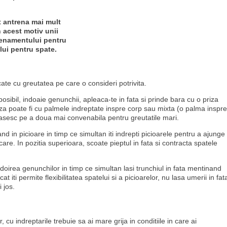
ot antrena mai mult
 acest motiv unii
trenamentului pentru
lui pentru spate.
ate cu greutatea pe care o consideri potrivita.
sibil, indoaie genunchii, apleaca-te in fata si prinde bara cu o priza
riza poate fi cu palmele indreptate inspre corp sau mixta (o palma inspre
gasesc pe a doua mai convenabila pentru greutatile mari.
nd in picioare in timp ce simultan iti indrepti picioarele pentru a ajunge
care. In pozitia superioara, scoate pieptul in fata si contracta spatele
 indoirea genunchilor in timp ce simultan lasi trunchiul in fata mentinand
 iti permite flexibilitatea spatelui si a picioarelor, nu lasa umerii in fat
 jos.
r, cu indreptarile trebuie sa ai mare grija in conditiile in care ai