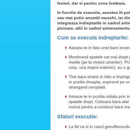
fesieri, dar si pentru zona lombara.
In functie de executie, acestea iti p
sau mai putin anumiti muschi, iar din
integreaza indreptarile in cadrul an
picioare, altii in cadrul antrenamentu
Cum se executa indreptarile:
Aseaza-te in fata unei bare incarc
Mentinand spatele cat mai drept po
medie (pe la nivelul umerilor). P
corp, una inspre exterior), eu o 
Tine bara strans si ridic-o impinga
in pozitie dreapta, expirand pe ur
strangand omoplatii.
Intoace-te in pozitia initiala prin
spatele drept. Coboara bara atat cat
numai pentru a conduce bara mai
Sfaturi executie:
La fel ca si in cazul genuflexiunilo