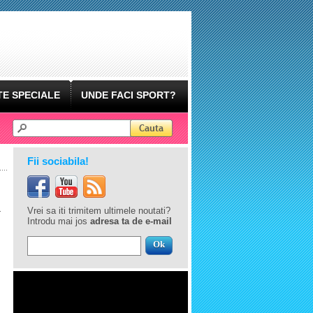
E SPECIALE
UNDE FACI SPORT?
Fii sociabila!
Vrei sa iti trimitem ultimele noutati?
Introdu mai jos
adresa ta de e-mail