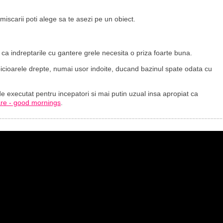
iscarii poti alege sa te asezi pe un obiect.
 ca indreptarile cu gantere grele necesita o priza foarte buna.
picioarele drepte, numai usor indoite, ducand bazinul spate odata cu
de executat pentru incepatori si mai putin uzual insa apropiat ca
oare - good mornings
.