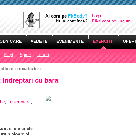
Ai cont pe
FitBody?
Login
Nu ai cont încă?
Fă-ți cont nou acum!
ODY CARE
VEDETE
EVENIMENTE
EXERCITII
OFERT
·
Piept
·
Spate
·
Umeri
u picioare: Indreptari cu bara
: Indreptari cu bara
be
,
Fesier mare
,
sunt si ele unele
tru picioare si