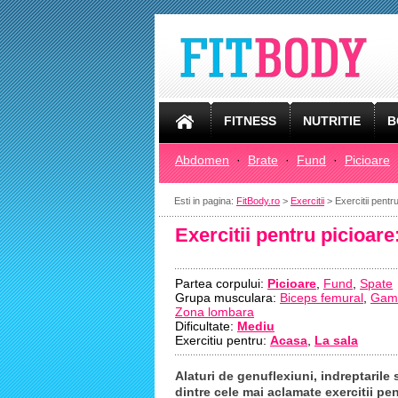
FITNESS
NUTRITIE
B
Abdomen
·
Brate
·
Fund
·
Picioare
Esti in pagina:
FitBody.ro
>
Exercitii
> Exercitii pentr
Exercitii pentru picioare
Partea corpului:
Picioare
,
Fund
,
Spate
Grupa musculara:
Biceps femural
,
Gam
Zona lombara
Dificultate:
Mediu
Exercitiu pentru:
Acasa
,
La sala
Alaturi de genuflexiuni, indreptarile 
dintre cele mai aclamate exercitii pen