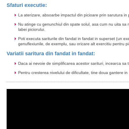
Sfaturi executie:
La aterizare, absoarbe impactul din picioare prin sarutura in 
Nu atinge cu genunchiul din spate solul, asa cum nu uita sa n
labei piciorului.
Poti executa sariturile din fandat in fandat in superset (un ex
genuflexiunile, de exemplu, sau oricare alt exercitiu pentru pic
Variatii saritura din fandat in fandat:
Daca ai nevoie de simplificarea acestor sarituri, incearca sa te
Pentru cresterea nivelului de dificultate, tine doua gantere in 