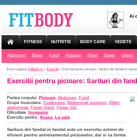
Ai 
FITNESS
NUTRITIE
BODY CARE
VEDETE
Abdomen
·
Brate
·
Fund
·
Picioare
·
Piept
·
Spate
·
Umeri
Esti in pagina:
FitBody.ro
>
Exercitii
> Exercitii pentru picioare: Sarituri din fandat in fanda
Exercitii pentru picioare: Sarituri din fand
Partea corpului:
Picioare
,
Abdomen
,
Fund
Grupa musculara:
Cvadriceps
,
Abdominali superiori
,
Oblici
abdominali
,
Fesier mare
,
Fesier mic
Dificultate:
Incepator
Exercitiu pentru:
Acasa
,
La sala
Saritura din fandat in fandat este un exercitiu extrem de
eficient pentru antrenamentul picioarelor, dar si ca forma