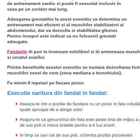
de antrenament cardio si poate fi executat inclusiv in
casa pe un coridor mai lung.
Adaugarea greutatilor la acest exercitiu va determina un
antrenament mai eficient si al muschilor stabilizatori ai
abdomenului, dar va dezvolta si stabilitatea gleznei.
Pentru inceput este indicat sa nu folosesti greutati
adaugate.
Fandarile
iti pun la incercare echilibrul si iti antreneaza muschi
si urcatul scarilor.
Printre beneficiile acestui exercitiu se numara dezvoltarea fortei 
muschilor zonei de core (zona mediana a trunchiului).
Fa minim 8 repetari pe fiecare picior.
Executie saritura din fandat in fandat:
Aseaza-te intr-o pozitie de fandare cu un picior in fata celuil
spate aproape de a atinge solul.
Asigura-te ca genunchiul din fata este peste linia de mijloc a 
de sus poti si misca bratele pentru a-ti lua avant.
In timp ce sari cat de sus poti, schimba pozitia picioarelor.