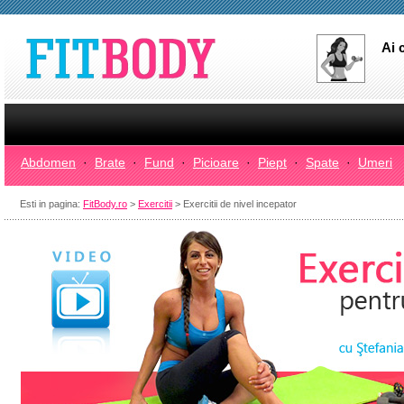
Ai 
Abdomen
·
Brate
·
Fund
·
Picioare
·
Piept
·
Spate
·
Umeri
Esti in pagina:
FitBody.ro
>
Exercitii
> Exercitii de nivel incepator