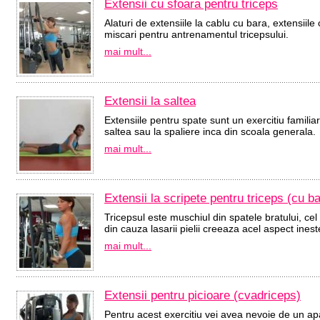
Extensii cu sfoara pentru triceps
Alaturi de extensiile la cablu cu bara, extensiile
miscari pentru antrenamentul tricepsului.
mai mult...
Extensii la saltea
Extensiile pentru spate sunt un exercitiu familia
saltea sau la spaliere inca din scoala generala.
mai mult...
Extensii la scripete pentru triceps (cu b
Tricepsul este muschiul din spatele bratului, ce
din cauza lasarii pielii creeaza acel aspect ineste
mai mult...
Extensii pentru picioare (cvadriceps)
Pentru acest exercitiu vei avea nevoie de un apa