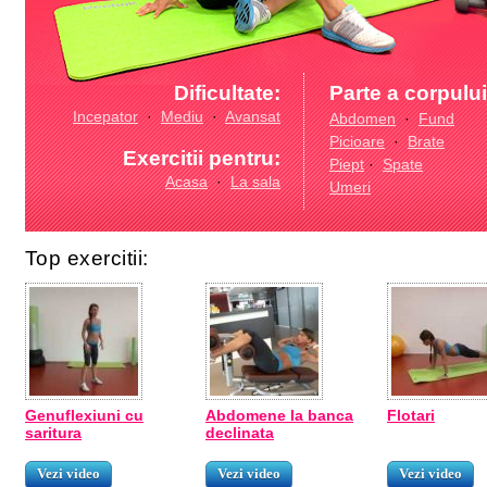
Dificultate:
Parte a corpului
Incepator
·
Mediu
·
Avansat
Abdomen
·
Fund
Picioare
·
Brate
Exercitii pentru:
Piept
·
Spate
Acasa
·
La sala
Umeri
Top exercitii:
Genuflexiuni cu
Abdomene la banca
Flotari
saritura
declinata
Vezi video
Vezi video
Vezi video