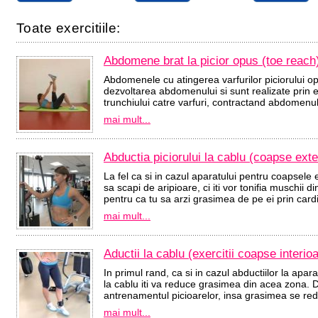
Toate exercitiile:
Abdomene brat la picior opus (toe reach
Abdomenele cu atingerea varfurilor piciorului op
dezvoltarea abdomenului si sunt realizate prin e
trunchiului catre varfuri, contractand abdomenul
mai mult...
Abductia piciorului la cablu (coapse exte
La fel ca si in cazul aparatului pentru coapsele e
sa scapi de aripioare, ci iti vor tonifia muschii 
pentru ca tu sa arzi grasimea de pe ei prin cardi
mai mult...
Aductii la cablu (exercitii coapse interio
In primul rand, ca si in cazul abductiilor la apar
la cablu iti va reduce grasimea din acea zona. D
antrenamentul picioarelor, insa grasimea se redu
mai mult...