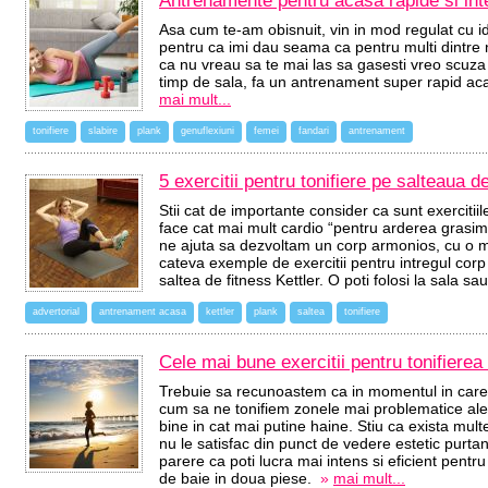
Antrenamente pentru acasa rapide si int
Asa cum te-am obisnuit, vin in mod regulat cu i
pentru ca imi dau seama ca pentru multi dintre n
ca nu vreau sa te mai las sa gasesti vreo scuza
timp de sala, fa un antrenament super rapid aca
mai mult...
tonifiere
slabire
plank
genuflexiuni
femei
fandari
antrenament
5 exercitii pentru tonifiere pe salteaua de
Stii cat de importante consider ca sunt exercitiil
face cat mai mult cardio “pentru arderea grasimii
ne ajuta sa dezvoltam un corp armonios, cu o mus
cateva exemple de exercitii pentru intregul cor
saltea de fitness Kettler. O poti folosi la sala s
advertorial
antrenament acasa
kettler
plank
saltea
tonifiere
Cele mai bune exercitii pentru tonifierea 
Trebuie sa recunoastem ca in momentul in care 
cum sa ne tonifiem zonele mai problematice ale 
bine in cat mai putine haine. Stiu ca exista mult
nu le satisfac din punct de vedere estetic purt
parere ca poti lucra mai intens si eficient pent
de baie in doua piese.
»
mai mult...