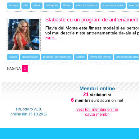
triceps
plie
plank
indreptari
flotari
exercitii tonifiere
exercitii picioare
exercit
Slabeste cu un program de antrenament 
Flavia del Monte este fitness model si eu perso
voi mai descrie niste antrenamentele de-ale ei 
mult...
calorii
genuflexiuni
program antrenament
slabire
flavia del monte
antrenament meta
PAGINA
1
Membri online
21
vizitatori
si
6
membri
sunt acum online!
FitBody.ro v1.0.
vezi toti membrii online
online din 15.10.2012
cauta membri