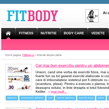
Ai 
FITNESS
NUTRITIE
BODY CARE
VEDETE
Esti in pagina:
FitBody.ro
> Articole despre plank
Cel mai bun exercitiu pentru un abdomen 
Uneori, cand vine vorba de exercitii fizice, mai s
foarte fun sa tot gasesti exercitii elaborate si 
care iti imbunatatesc esteticul pot fi obtinute cu 
(scandura, plasa). Pentru a executa o plansa, tre
deasupra solului, in linie dreapta si totul folos
Kettler.
»
mai mult...
abdomen
antrenament abdomen
core
exercitii abdomen
exercitii acasa
kettler