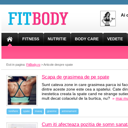
Ai 
FITNESS
NUTRITIE
BODY CARE
VEDETE
Esti in pagina:
FitBody.ro
> Articole despre spate
Scapa de grasimea de pe spate
Sunt cateva zone in care grasimea parca isi fac
dintre aceste zone este cea a spatelui. Cate di
inestetica creata la spate cand ne strange suti
mult decat colacelul de la burtica, nu?
»
mai mul
tonifiere
spate
masaj
grasime
antrenament
Cum iti afecteaza pozitia de somn sana