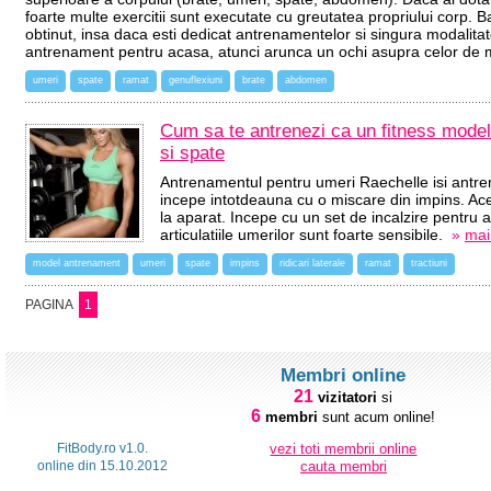
foarte multe exercitii sunt executate cu greutatea propriului corp. B
obtinut, insa daca esti dedicat antrenamentelor si singura modalitat
antrenament pentru acasa, atunci arunca un ochi asupra celor de 
umeri
spate
ramat
genuflexiuni
brate
abdomen
Cum sa te antrenezi ca un fitness mode
si spate
Antrenamentul pentru umeri Raechelle isi antr
incepe intotdeauna cu o miscare din impins. Ac
la aparat. Incepe cu un set de incalzire pentru a
articulatiile umerilor sunt foarte sensibile.
»
mai 
model antrenament
umeri
spate
impins
ridicari laterale
ramat
tractiuni
PAGINA
1
Membri online
21
vizitatori
si
6
membri
sunt acum online!
FitBody.ro v1.0.
vezi toti membrii online
online din 15.10.2012
cauta membri