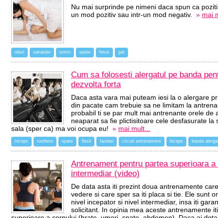
Nu mai surprinde pe nimeni daca spun ca pozitia 
un mod pozitiv sau intr-un mod negativ.
»
mai m
riduri
sanatate
somn
spate
fetus
gat
Cum sa folosesti alergatul pe banda pent
dezvolta forta
Daca asta vara mai puteam iesi la o alergare pr
din pacate cam trebuie sa ne limitam la antrenam
probabil ti se par mult mai antrenante orele de 
neaparat sa fie plictisitoare cele desfasurate la
sala (sper ca) ma voi ocupa eu!
»
mai mult...
triceps
tonifiere
spate
flexii
fandari
circuit antrenament
biceps
banda alerga
Antrenament pentru partea superioara a c
intermediar (video)
De data asta iti prezint doua antrenamente care
vedere si care sper sa iti placa si tie. Ele sunt o
nivel incepator si nivel intermediar, insa iti gar
solicitant. In opinia mea aceste antrenamente it
superioare a corpului (brate, umeri, spate, abdomen). Daca ai dotari