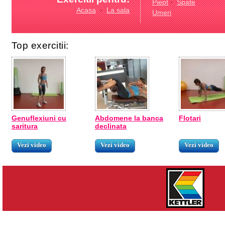
Piept
·
Spate
Acasa
·
La sala
Umeri
Top exercitii:
Genuflexiuni cu
Abdomene la banca
Flotari
saritura
declinata
Vezi video
Vezi video
Vezi video