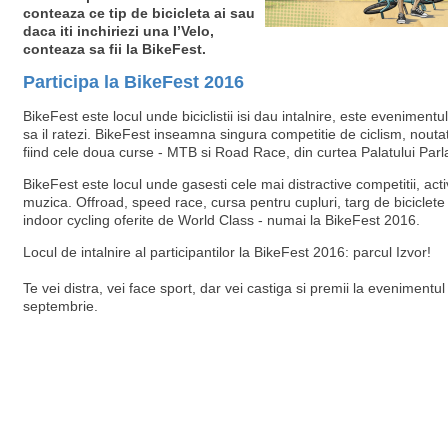
conteaza ce tip de bicicleta ai sau
daca iti inchiriezi una I’Velo,
conteaza sa fii la BikeFest.
Participa la BikeFest 2016
BikeFest este locul unde biciclistii isi dau intalnire, este evenimentu
sa il ratezi. BikeFest inseamna singura competitie de ciclism, nout
fiind cele doua curse - MTB si Road Race, din curtea Palatului Parl
BikeFest este locul unde gasesti cele mai distractive competitii, activ
muzica. Offroad, speed race, cursa pentru cupluri, targ de biciclete
indoor cycling oferite de World Class - numai la BikeFest 2016.
Locul de intalnire al participantilor la BikeFest 2016: parcul Izvor!
Te vei distra, vei face sport, dar vei castiga si premii la evenimentul
septembrie.