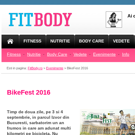
Ai 
FITNESS
NUTRITIE
BODY CARE
VEDETE
Fitness
·
Nutritie
·
Body Care
·
Vedete
·
Evenimente
·
Info
Esti in pagina:
FitBody.ro
>
Evenimente
> BikeFest 2016
BikeFest 2016
Timp de doua zile, pe 3 si 4
septembrie, in parcul Izvor din
Bucuresti, sarbatorim un an
frumos in care am adunat multi
kilometri pe bicicleta. Nu