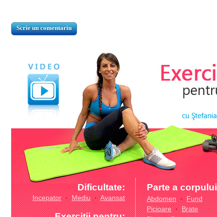
Dificultate:
Parte a corpului
Incepator
·
Mediu
·
Avansat
Abdomen
·
Fund
Picioare
·
Brate
Exercitii pentru: