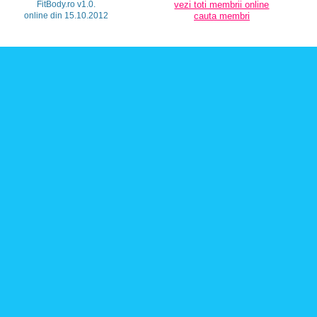
FitBody.ro v1.0.
vezi toti membrii online
online din 15.10.2012
cauta membri