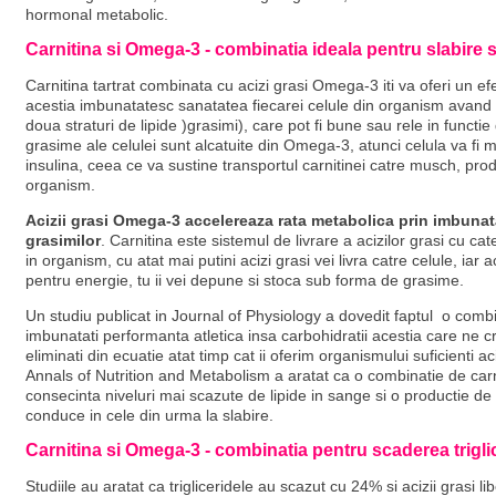
hormonal metabolic.
Carnitina si Omega-3 - combinatia ideala pentru slabire s
Carnitina tartrat combinata cu acizi grasi Omega-3 iti va oferi un efe
acestia imbunatatesc sanatatea fiecarei celule din organism avand 
doua straturi de lipide )grasimi), care pot fi bune sau rele in funct
grasime ale celulei sunt alcatuite din Omega-3, atunci celula va fi 
insulina, ceea ce va sustine transportul carnitinei catre musch, pr
organism.
Acizii grasi Omega-3 accelereaza rata metabolica prin imbunatati
grasimilor
. Carnitina este sistemul de livrare a acizilor grasi cu cat
in organism, cu atat mai putini acizi grasi vei livra catre celule, iar 
pentru energie, tu ii vei depune si stoca sub forma de grasime.
Un studiu publicat in Journal of Physiology a dovedit faptul o combi
imbunatati performanta atletica insa carbohidratii acestia care ne cre
eliminati din ecuatie atat timp cat ii oferim organismului suficienti 
Annals of Nutrition and Metabolism a aratat ca o combinatie de carn
consecinta niveluri mai scazute de lipide in sange si o productie de
conduce in cele din urma la slabire.
Carnitina si Omega-3 - combinatia pentru scaderea trigli
Studiile au aratat ca trigliceridele au scazut cu 24% si acizii grasi 