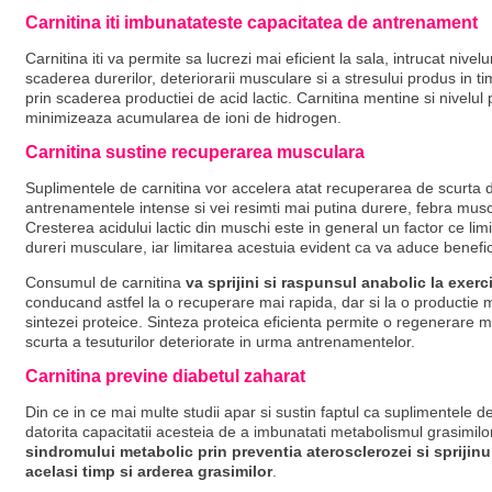
Carnitina iti imbunatateste capacitatea de antrenament
Carnitina iti va permite sa lucrezi mai eficient la sala, intrucat nivelu
scaderea durerilor, deteriorarii musculare si a stresului produs in timp
prin scaderea productiei de acid lactic. Carnitina mentine si nivelul 
minimizeaza acumularea de ioni de hidrogen.
Carnitina sustine recuperarea musculara
Suplimentele de carnitina vor accelera atat recuperarea de scurta 
antrenamentele intense si vei resimti mai putina durere, febra mus
Cresterea acidului lactic din muschi este in general un factor ce li
dureri musculare, iar limitarea acestuia evident ca va aduce benefici
Consumul de carnitina
va sprijini si raspunsul anabolic la exerci
conducand astfel la o recuperare mai rapida, dar si la o productie 
sintezei proteice. Sinteza proteica eficienta permite o regenerare 
scurta a tesuturilor deteriorate in urma antrenamentelor.
Carnitina previne diabetul zaharat
Din ce in ce mai multe studii apar si sustin faptul ca suplimentele d
datorita capacitatii acesteia de a imbunatati metabolismul grasimilo
sindromului metabolic prin preventia aterosclerozei si sprijinu
acelasi timp si arderea grasimilor
.