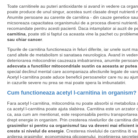
Toate carnitinele au puteri antioxidante si avand in vedere ca organ
poate produce de unul singur, acestea sunt clasate drept nutrienti n
Anumite persoane au carente de carnitina - din cauze genetice sau
micsoreaza capacitatea organismului de a procesa diversi nutrienti
recomandate pentru acesti pacienti. Daca intamplator ai auzit de 
carnitina
, poate stii si faptul ca aceasta vine la pachet cu probl
sau chiar cancer
.
Tipurile de carnitina functioneaza in feluri diferite, iar unele sunt 
cand altele de metabolism si sanataea neurologica. Avand in vedere
deteriorarea mitocondriei cauzeaza imbatranirea, anumite persoane
adecvata a functiilor mitocondriale sustin ca aceasta ar pute
special declinul mental care acompaniaza afectiunile legate de vars
Acetyl l-carnitina poate aduce beneficii persoanelor care nu au ajun
in cazurile severe nu prea se mai poate spera la imbunatatiri.
Cum functioneaza acetyl l-carnitina in organism?
Fara acetyl l-carnitina, mitocondria nu poate absorbi si metaboliza a
ca acetyl l-carnitina poate ajuta slabirea. Carnitina este un arzator
ca, asa cum am mentionat, este responsabila pentru transportarea gr
drept energie in organism. Prin cresterea nivelurilor de carnitina d
grasimilor si pentru ca organismul tau va deveni mai eficient i
creste si nivelul de energie
. Cresterea nivelului de carnitina iti v
arderea grasimilor, economisirea glicogenului, incetinierea secretiei