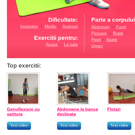
Dificultate:
Parte a corpului
Incepator
·
Mediu
·
Avansat
Abdomen
·
Fund
Picioare
·
Brate
Exercitii pentru:
Piept
·
Spate
Acasa
·
La sala
Umeri
Top exercitii:
Genuflexiuni cu
Abdomene la banca
Flotari
saritura
declinata
Vezi video
Vezi video
Vezi video