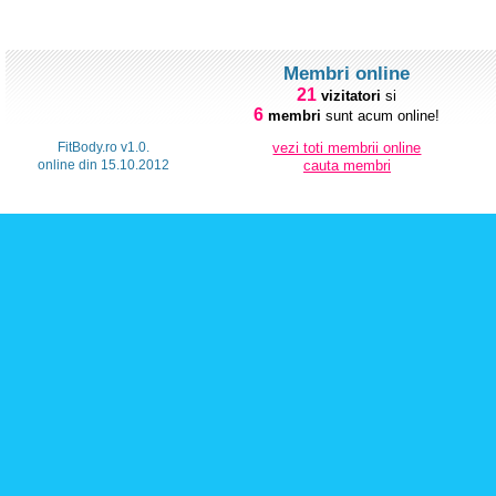
Membri online
21
vizitatori
si
6
membri
sunt acum online!
FitBody.ro v1.0.
vezi toti membrii online
online din 15.10.2012
cauta membri