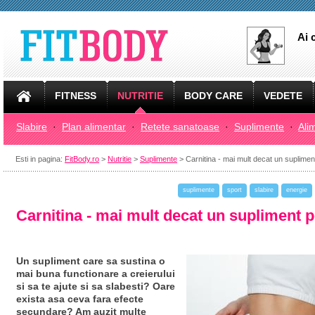
Ai 
FITNESS
NUTRITIE
BODY CARE
VEDETE
Slabire
·
Plan alimentar
·
Retete sanatoase
·
Suplimente
·
Ali
Esti in pagina:
FitBody.ro
>
Nutritie
>
Suplimente
> Carnitina - mai mult decat un suplimen
suplimente
sport
slabire
energie
Carnitina - mai mult decat un supliment p
Un supliment care sa sustina o
mai buna functionare a creierului
si sa te ajute si sa slabesti? Oare
exista asa ceva fara efecte
secundare? Am auzit multe