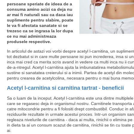
persoane speriate de ideea de a
consuma amino acizi ca deja nu
ar mai fi naturali sau ca daca iau
suplimente pentru slabire, poate
le va fi afectata sanatate si se
trezesc ca se ingrasa la lor dupa
ce nu mai administreaza
produsele respective.
In articolul de astazi voi vorbi despre acetyl l-carnitina, un suplime
tot dezbatut si in care multe persoane isi pun increderea, insa si u
inca mai cred ca merita scris avand in vedere ca multi inca nu ii cu
de-a-ntregul. Acetyl l-carnitina ajuta la imbunatatirea metabolismulu
sustine si sanatatea creierului si a inimii. Partea de acetyl din molec
pentru crearea de acetylcolina, necesara pentru o mai buna memor
Acetyl l-carnitina si carnitina tartrat - beneficii
Sa o luam de la inceput. Acetyl l-carnitina este una dintre multiplel
care se regasesc deja in organismul nostru. Carnitinele transporta a
catre mitocondrie pentru a fi folositi drept combustibil. Conduc in a
reziduurile rezultate in urmate acestui proces. Intr-un organism sana
regleaza nivelurile de carnitina - daca ai multa, rinichii o elimina p
in dieta ta ai un consum scazut de carnitina, rinichii se tin cu toate
ai.