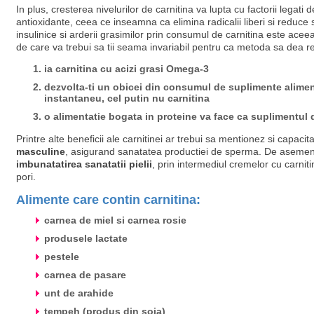
In plus, cresterea nivelurilor de carnitina va lupta cu factorii legati d
antioxidante, ceea ce inseamna ca elimina radicalii liberi si reduce s
insulinice si arderii grasimilor prin consumul de carnitina este aceea
de care va trebui sa tii seama invariabil pentru ca metoda sa dea re
ia carnitina cu acizi grasi Omega-3
dezvolta-ti un obicei din consumul de suplimente aliment
instantaneu, cel putin nu carnitina
o alimentatie bogata in proteine va face ca suplimentul d
Printre alte beneficii ale carnitinei ar trebui sa mentionez si capaci
masculine
, asigurand sanatatea productiei de sperma. De asemenea,
imbunatatirea sanatatii pielii
, prin intermediul cremelor cu carni
pori.
Alimente care contin carnitina:
carnea de miel si carnea rosie
produsele lactate
pestele
carnea de pasare
unt de arahide
tempeh (produs din soia)