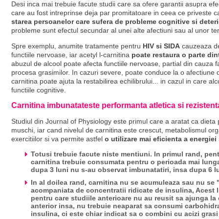
Desi inca mai trebuie facute studii care sa ofere garantii asupra efec
care au fost intreprinse deja par promitatoare in ceea ce priveste 
starea persoanelor care sufera de probleme cognitive si deterio
probleme sunt efectul secundar al unei alte afectiuni sau al unor 
Spre exemplu, anumite tratamente pentru
HIV si SIDA
cauzeaza de
functiile nervoase, iar acetyl l-carnitina
poate restaura o parte dint
abuzul de alcool poate afecta functiile nervoase, partial din cauza fa
procesa grasimilor. In cazuri severe, poate conduce la o afectiune 
carnitina poate ajuta la restabilirea echilibrului... in cazul in care a
functiile cognitive.
Carnitina imbunatateste performanta atletica si rezistenta
Studiul din Journal of Physiology este primul care a aratat ca dieta 
muschi, iar cand nivelul de carnitina este crescut, metabolismul o
exercitiilor si va permite astfel
o utilizare mai eficienta a energie
Totusi trebuie facute niste mentiuni. In primul rand, pent
carnitina trebuie consumata pentru o perioada mai lung
dupa 3 luni nu s-au observat imbunatatiri, insa dupa 6 lun
In al doilea rand, carnitina
nu se acumuleaza sau nu se "
acompaniata de concentratii ridicate de insulina, Acest l
pentru care studiile anterioare nu au reusit sa ajunga l
anterior insa, nu trebuie neaparat sa consumi carbohidra
insulina, ci este chiar indicat sa o combini cu acizi gras