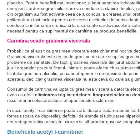
placebo. Printre beneficii mai mentionez si imbunatatirea indicatoril
energiei si arderea grasimilor care va conduce la slabire. In plus,
din organism au fost activate ceea ce a condus la crearea unui prof
polifenolii au fost inclusi pentru cresterea nivelurilor de antioxidant
conduce la inflamarea cronica si la o sanatate cardiovasculara subred
necesari pentru ca suplimentul de carnitina sa produca beneficiile.
Carnitina scade grasimea viscerala
Probabil ca ai auzit ca grasimea viscerala este chiar mai nociva de
Grasimea viscerala este un tip de grasime de care scapi cu greu si
probleme de sanatate. De fapt, grasimea viscerala din jurul abdom
jurul organelor precum ficatul, inima si poate afecta chiar si muschi
ficatului gras non-alcoolic, pe cand depunerile de grasime de pe ini
acesteia, deci clar grasimea viscerala nu este ceva cu care sa glu
Consumul de carnitina va lupta cu grasimea viscerala datorita efec
avea ca efect
eliminarea trigliceridelor si lipoproteinelor cu de
riscul maririi colesterolului si al aparitiei aterosclerozei.
In cazul acetyl l-carnitinei se poate vorbi despre tratarea anumitor
forma usoara de depresie), deficitul de atentie si tulburarea hiperki
neurodegenerative asociate cirozei si tulburarilor obsesiv-compuls
Beneficiile acetyl l-carnitinei