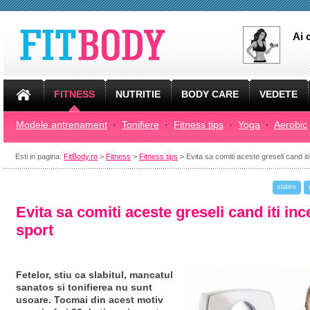
Ai 
FITNESS
NUTRITIE
BODY CARE
VEDETE
Modele antrenament
·
Tonifiere
·
Fitness tips
·
Yoga
·
Aerobic
Esti in pagina:
FitBody.ro
>
Fitness
>
Fitness tips
> Evita sa comiti aceste greseli cand iti
slabire
Evita sa comiti aceste greseli cand iti inc
sport
Fetelor, stiu ca slabitul, mancatul
sanatos si tonifierea nu sunt
usoare. Tocmai din acest motiv