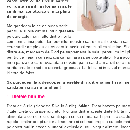
va voi oferi 22 de tipsuri care te
vor ajuta sa intir in forma si sa te
simti mai sanatoasa si mai plina
de energie.
Ma gandeam la ce as putea scrie
pentru a sublia cat mai mult greselile
pe care cele mai multe dintre noi le
comitem la inceputul demersurilor noastre catre un stil de viata san
cercetarile ample au ajuns cam la aceleasi conclusii ca si mine. Si
dintre ele, mergeam de 6 ori pe saptamana la sala, pentru ca imi pl
pentru ca traiam cu senzatia ca numai asa se poate slabi. Nu ii ac
meu pauza de care avea atata nevoie, pana cand am auzit de o mu
artrita create exact de aceasta greseala. La fel ca si in cazul manca
iti este de folos.
Sa purcedem la a descoperi greselile din antrenament si alime
sa slabim si sa ne tonifiem!
1. Dietele-minune
Dieta de 3 zile (slabeste 5 kg in 3 zile), Atkins, Dieta bazata pe me
7 zile, Dieta cu grapefruit, etc. Nici una dintre aceste diete NU te in
alimentare corecte, ci doar iti spun ce sa mananci. Iti primit o scad
rapida, limitarea optiunilor alimentare si cel mai tragic e ca cele m
pe consumul in exces si uneori exclusiv a unui singur aliment. Incea