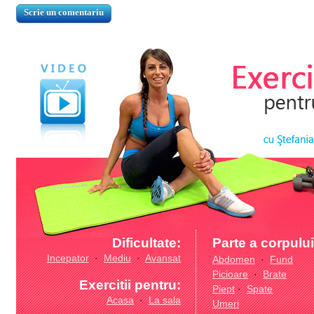
Dificultate:
Parte a corpului
Incepator
·
Mediu
·
Avansat
Abdomen
·
Fund
Picioare
·
Brate
Exercitii pentru:
Piept
·
Spate
Acasa
·
La sala
Umeri