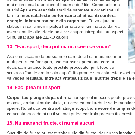
mai mica decat atunci cand beam sub 2 litri. Cercetarile ma
sustin! Apa este esentiala starii de sanatate a organismului
tau,
iti imbunatateste performanta atletica, iti confera
energie, inlatura toxinele din organism
. Te va ajuta sa
slabesti si sa iti mentii pielea frumoasa si luminoasa, dar va
avea si multe alte efecte pozitive asupra intregului tau aspect.
Si nu uita: apa are ZERO calorii!
13. "Fac sport, deci pot manca ceea ce vreau"
Asa cum ziceam de persoanele care decid sa manance mai
mult pentru ca fac sport, asa cunosc si persoane care au
decis sa manance toate prostiile procesate, junk food cu
scuza ca "na, le ard la sala dupa". Iti garantez ca asta este exact
va vedea rezultate.
Intre activitatea fizica si nutritie trebuie s
14. Faci prea mult sport
Corpul tau plange dupa odihna
, iar sportul in exces poate provo
osoase, artrita si multe altele, nu cred ca mai trebuie sa le mention
sperie. Nu uita ca pentru a-ti atinge scopul,
ai nevoie de timp si d
ca acesta va ceda si nu il vei mai putea controla precum iti doresti t
15. Nu mananci fructe, ci numai sucuri
Sucurile de fructe au toate zaharurile din fructe, dar nu vin insotit