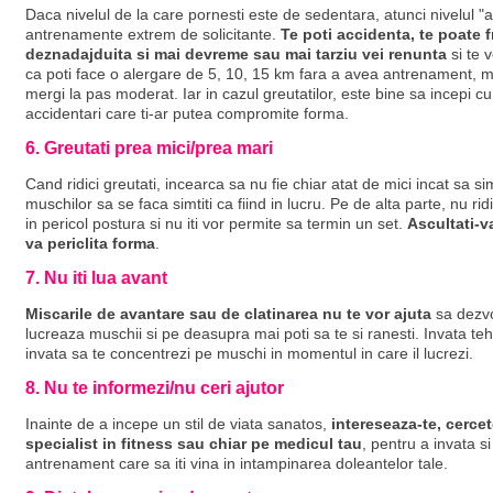
Daca nivelul de la care pornesti este de sedentara, atunci nivelul "a
antrenamente extrem de solicitante.
Te poti accidenta, te poate fr
deznadajduita si mai devreme sau mai tarziu vei renunta
si te v
ca poti face o alergare de 5, 10, 15 km fara a avea antrenament, mai
mergi la pas moderat. Iar in cazul greutatilor, este bine sa incepi cu
accidentari care ti-ar putea compromite forma.
6. Greutati prea mici/prea mari
Cand ridici greutati, incearca sa nu fie chiar atat de mici incat sa s
muschilor sa se faca simtiti ca fiind in lucru. Pe de alta parte, nu rid
in pericol postura si nu iti vor permite sa termin un set.
Ascultati-v
va periclita forma
.
7. Nu iti lua avant
Miscarile de avantare sau de clatinarea nu te vor ajuta
sa dezvo
lucreaza muschii si pe deasupra mai poti sa te si ranesti. Invata teh
invata sa te concentrezi pe muschi in momentul in care il lucrezi.
8. Nu te informezi/nu ceri ajutor
Inainte de a incepe un stil de viata sanatos,
intereseaza-te, cercet
specialist in fitness sau chiar pe medicul tau
, pentru a invata si
antrenament care sa iti vina in intampinarea doleantelor tale.