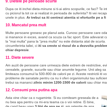
9. Dietele pe perioade scurte
Dupa ce iti inchei dieta-minune si ti-ai atins scopurile, ce faci? Te intor
cu piciorul la tot ce ai realizat in perioada de suferinta? Iti vei re
unele in plus.
Ar trebui sa iti centrezi atentia si eforturile pe a 
10. Mancatul prea mult
Multe persoane gresesc pe planul asta. Cunosc persoane care odat
si manance in exces, avand ca scuza ca fac sport. Este adevarat 
la "mai multa" pana la "prea multa" nu este distanta atat de scurta.
circumferinta taliei, ci
iti va creste si riscul de a dezvolta probl
chiar depresie
.
11. Diete severe
Am auzit de persoane care urmeaza diete extrem de restrictive, ev
cerealele, granele, sucurile sau chiar anumite legume. Unii aleg sa m
limiteaza consumul la 500-800 de calorii pe zi. Aceste restrictii iti vo
probleme de sanatate pentru ca nu ii oferi organismului tau suficie
trebui sa mananci
zilnic minim 1200-1500 de calorii
sau chiar ma
12. Consumi prea putina apa
Asta vine chiar ca o rugaminte. Si eu comiteam greseala de a
nu bea apa pentru ca mi-era teama ca o voi retine. Ei bine,
de cand beau vreo
3 litri de apa pe zi
, am retentie de apa