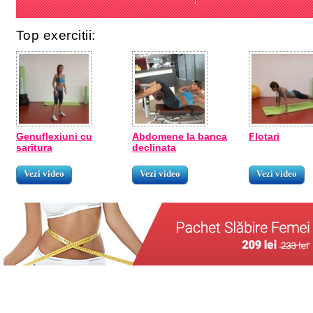
Top exercitii:
Genuflexiuni cu
Abdomene la banca
Flotari
saritura
declinata
Vezi video
Vezi video
Vezi video