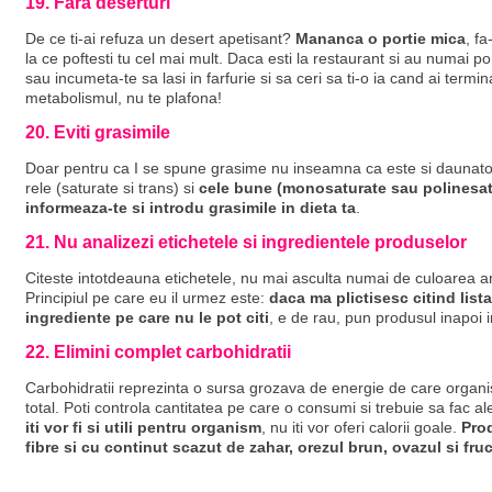
19. Fara deserturi
De ce ti-ai refuza un desert apetisant?
Mananca o portie mica
, f
la ce poftesti tu cel mai mult. Daca esti la restaurant si au numai por
sau incumeta-te sa lasi in farfurie si sa ceri sa ti-o ia cand ai termina
metabolismul, nu te plafona!
20. Eviti grasimile
Doar pentru ca I se spune grasime nu inseamna ca este si daunatoar
rele (saturate si trans) si
cele bune (monosaturate sau polinesatu
informeaza-te si introdu grasimile in dieta ta
.
21. Nu analizezi etichetele si ingredientele produselor
Citeste intotdeauna etichetele, nu mai asculta numai de culoarea am
Principiul pe care eu il urmez este:
daca ma plictisesc citind list
ingrediente pe care nu le pot citi
, e de rau, pun produsul inapoi in
22. Elimini complet carbohidratii
Carbohidratii reprezinta o sursa grozava de energie de care organis
total. Poti controla cantitatea pe care o consumi si trebuie sa fac a
iti vor fi si utili pentru organism
, nu iti vor oferi calorii goale.
Prod
fibre si cu continut scazut de zahar, orezul brun, ovazul si fruc