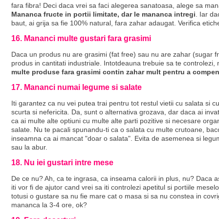
fara fibra! Deci daca vrei sa faci alegerea sanatoasa, alege sa mananc
Mananca fructe in portii limitate, dar le mananca intregi
. Iar d
baut, ai grija sa fie 100% natural, fara zahar adaugat. Verifica etic
16. Mananci multe gustari fara grasimi
Daca un produs nu are grasimi (fat free) sau nu are zahar (sugar 
produs in cantitati industriale. Intotdeauna trebuie sa te controlezi,
multe produse fara grasimi contin zahar mult pentru a compen
17. Mananci numai legume si salate
Iti garantez ca nu vei putea trai pentru tot restul vietii cu salata si c
scurta si nefericita. Da, sunt o alternativa grozava, dar daca ai inv
ca ai multe alte optiuni cu multe alte parti pozitive si necesare org
salate. Nu te pacali spunandu-ti ca o salata cu multe crutoane, bac
inseamna ca ai mancat "doar o salata". Evita de asemenea si legumele
sau la abur.
18. Nu iei gustari intre mese
De ce nu? Ah, ca te ingrasa, ca inseama calorii in plus, nu? Daca as
iti vor fi de ajutor cand vrei sa iti controlezi apetitul si portiile mesel
totusi o gustare sa nu fie mare cat o masa si sa nu constea in covri
mananca la 3-4 ore, ok?