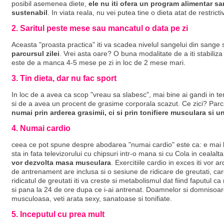
posibil asemenea diete,
ele nu iti ofera un program alimentar sa
sustenabil
. In viata reala, nu vei putea tine o dieta atat de restricti
2. Saritul peste mese sau mancatul o data pe zi
Aceasta "proasta practica" iti va scadea nivelul sangelui din sange s
parcursul zilei
. Vrei asta oare? O buna modalitate de a iti stabiliza 
este de a manca 4-5 mese pe zi in loc de 2 mese mari.
3. Tin dieta, dar nu fac sport
In loc de a avea ca scop "vreau sa slabesc", mai bine ai gandi in te
si de a avea un procent de grasime corporala scazut. Ce zici? Par
numai prin arderea grasimii, ci si prin tonifiere musculara si 
4. Numai cardio
ceea ce pot spune despre abodarea "numai cardio" este ca: e mai 
sta in fata televizorului cu chipsuri intr-o mana si cu Cola in cealalt
vor dezvolta masa musculara
. Exercitiile cardio in exces iti vor
de antrenament are inclusa si o sesiune de ridicare de greutati, ca
ridicatul de greutati iti va creste si metabolismul dat fiind faputul ca
si pana la 24 de ore dupa ce i-ai antrenat. Doamnelor si domnisoare
musculoasa, veti arata sexy, sanatoase si tonifiate.
5. Inceputul cu prea mult