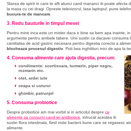
Starea de spirit in care te afli atunci cand mananci iti poate afecta
la masa cu cei dragi. Opreste televizorul, lasa laptopul, pune telefon
bucura-te de mancare
.
3. Redu bauturile in timpul mesei
Pentru mine inca este un mister daca e bine sa bem apa inainte, in
argumente pentru ambele tabere. Unii sustin ca dacavei consuma b
cantitatea de acid gastric necesara pentru digestia corecta a aliment
blocheaza procesul digestiv
. Poti bea inghitituri mici de apa la 
4. Consuma alimente care ajuta digestia, precum:
condimente: scortisoara, turmeric, piper negru,
rozmarin etc.
otet, ardei iute
ceapa si usturoi
ghimbir, patrunjel
5. Consuma probiotice
Despre probiotice am mai vorbit si in articolul despre
ce
alimente sa consumi cand iei antibiotice
, intrucat acestea iti
sustin flora intestinala, fiind niste bacterii bune care se regasesc ata
alimente.