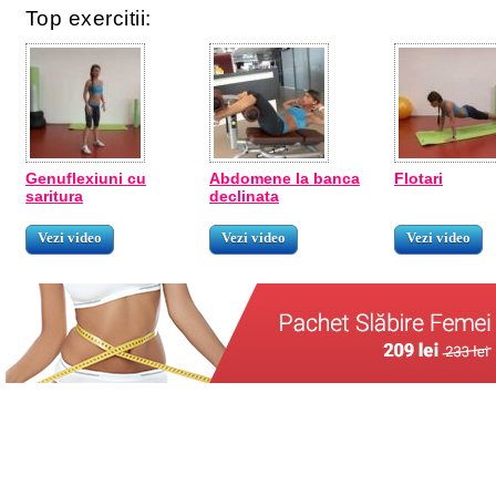
Top exercitii:
Genuflexiuni cu
Abdomene la banca
Flotari
saritura
declinata
Vezi video
Vezi video
Vezi video