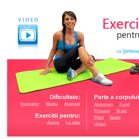
Dificultate:
Parte a corpului
Incepator
·
Mediu
·
Avansat
Abdomen
·
Fund
Picioare
·
Brate
Exercitii pentru:
Piept
·
Spate
Acasa
·
La sala
Umeri