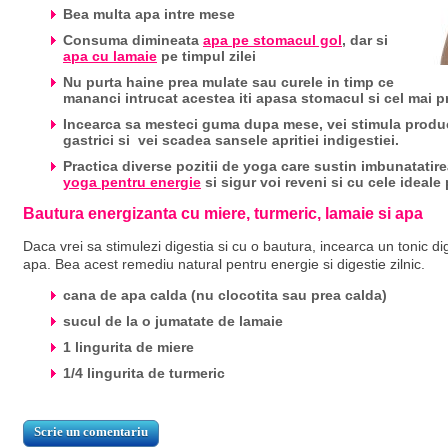
Bea multa apa intre mese
Consuma dimineata
apa pe stomacul gol
, dar si
apa cu lamaie
pe timpul zilei
Nu purta haine prea mulate sau curele in timp ce
mananci intrucat acestea iti apasa stomacul si cel mai p
Incearca sa mesteci guma dupa mese, vei stimula producti
gastrici si vei scadea sansele apritiei indigestiei.
Practica diverse pozitii de yoga care sustin imbunatatir
yoga pentru energie
si sigur voi reveni si cu cele ideale
Bautura energizanta cu miere, turmeric, lamaie si apa
Daca vrei sa stimulezi digestia si cu o bautura, incearca un tonic di
apa. Bea acest remediu natural pentru energie si digestie zilnic.
cana de apa calda (nu clocotita sau prea calda)
sucul de la o jumatate de lamaie
1 lingurita de miere
1/4 lingurita de turmeric