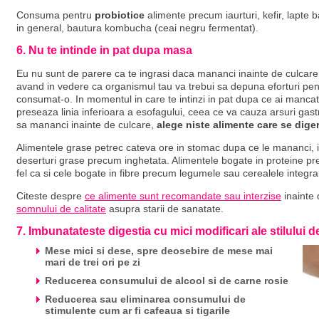
Consuma pentru
probiotice
alimente precum iaurturi, kefir, lapte 
in general, bautura kombucha (ceai negru fermentat).
6. Nu te intinde in pat dupa masa
Eu nu sunt de parere ca te ingrasi daca mananci inainte de culcare i
avand in vedere ca organismul tau va trebui sa depuna eforturi pe
consumat-o. In momentul in care te intinzi in pat dupa ce ai mancat,
preseaza linia inferioara a esofagului, ceea ce va cauza arsuri gastr
sa mananci inainte de culcare,
alege niste alimente care se dige
Alimentele grase petrec cateva ore in stomac dupa ce le mananci, iar
deserturi grase precum inghetata. Alimentele bogate in proteine pre
fel ca si cele bogate in fibre precum legumele sau cerealele integra
Citeste despre
ce alimente sunt recomandate sau interzise
inainte 
somnului de calitate
asupra starii de sanatate.
7. Imbunatateste digestia cu mici modificari ale stilului de
Mese mici si dese, spre deosebire de mese mai
mari de trei ori pe zi
Reducerea consumului de alcool si de carne rosie
Reducerea sau eliminarea consumului de
stimulente cum ar fi cafeaua si tigarile