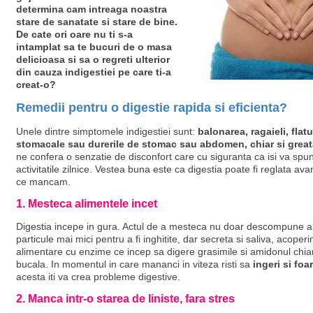
determina cam intreaga noastra
stare de sanatate si stare de bine.
De cate ori oare nu ti s-a
intamplat sa te bucuri de o masa
delicioasa si sa o regreti ulterior
din cauza indigestiei pe care ti-a
creat-o?
Remedii pentru o digestie rapida si eficienta?
Unele dintre simptomele indigestiei sunt:
balonarea, ragaieli, flatu
stomacale sau durerile de stomac sau abdomen, chiar si great
ne confera o senzatie de disconfort care cu siguranta ca isi va spun
activitatile zilnice. Vestea buna este ca digestia poate fi reglata ava
ce mancam.
1. Mesteca alimentele incet
Digestia incepe in gura. Actul de a mesteca nu doar descompune al
particule mai mici pentru a fi inghitite, dar secreta si saliva, acope
alimentare cu enzime ce incep sa digere grasimile si amidonul chiar
bucala. In momentul in care mananci in viteza risti sa
ingeri si foa
acesta iti va crea probleme digestive.
2. Manca intr-o starea de liniste, fara stres