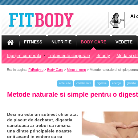
Ai 
FITNESS
NUTRITIE
BODY CARE
VEDETE
Ingrijire corporala
·
Tratamente corporale
·
Beauty
·
Moda si sti
Esti in pagina:
FitBody.ro
>
Body Care
>
Minte si corp
> Metode naturale si simple pentru
ardei iute
condimente
digestie
energie
ghimbir
Metode naturale si simple pentru o diges
Desi nu este un subiect chiar atat
de placut de dezbatut, digestia
sanatoasa ar trebui sa ramana
una dintre principalele noastre
griji avand in vedere ca ea