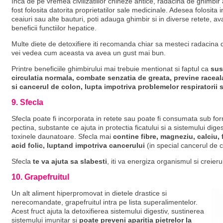
Inca de pe vremea civilizatiilor chineze antice, radacina de ghimbir 
fost folosita datorita proprietatilor sale medicinale. Adesea folosita i
ceaiuri sau alte bauturi, poti adauga ghimbir si in diverse retete, a
beneficii functiilor hepatice.
Multe diete de detoxifiere iti recomanda chiar sa mesteci radacina de
vei vedea cum aceasta va avea un gust mai bun.
Printre beneficiile ghimbirului mai trebuie mentionat si faptul ca
sus
circulatia normala, combate senzatia de greata, previne raceal
si cancerul de colon, lupta impotriva problemelor respiratorii s
9. Sfecla
Sfecla poate fi incorporata in retete sau poate fi consumata sub for
pectina, substante ce ajuta in protectia ficatului si a sistemului dige
toxinele daunatoare. Sfecla mai
contine fibre, magneziu, calciu, f
acid folic, luptand impotriva cancerului
(in special cancerul de co
Sfecla
te va ajuta sa slabesti
, iti va energiza organismul si creieru
10. Grapefruitul
Un alt aliment hiperpromovat in dietele drastice si
nerecomandate, grapefruitul intra pe lista superalimentelor.
Acest fruct ajuta la detoxifierea sistemului digestiv, sustinerea
sistemului imunitar si
poate preveni aparitia pietrelor la