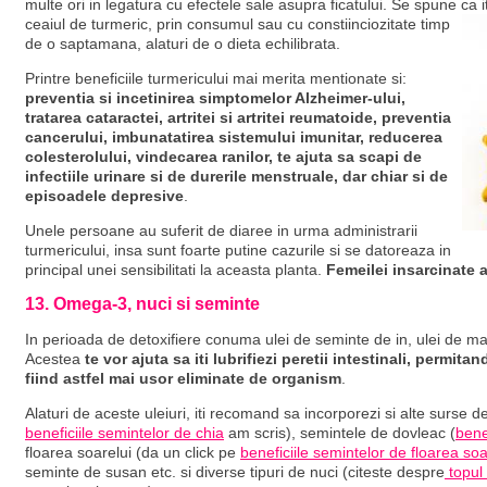
multe ori in legatura cu efectele sale asupra ficatului. Se spune ca 
ceaiul de turmeric, prin consumul sau cu constiinciozitate timp
de o saptamana, alaturi de o dieta echilibrata.
Printre beneficiile turmericului mai merita mentionate si:
preventia si incetinirea simptomelor Alzheimer-ului,
tratarea cataractei, artritei si artritei reumatoide, preventia
cancerului, imbunatatirea sistemului imunitar, reducerea
colesterolului, vindecarea ranilor, te ajuta sa scapi de
infectiile urinare si de durerile menstruale, dar chiar si de
episoadele depresive
.
Unele persoane au suferit de diaree in urma administrarii
turmericului, insa sunt foarte putine cazurile si se datoreaza in
principal unei sensibilitati la aceasta planta.
Femeilei insarcinate a
13. Omega-3, nuci si seminte
In perioada de detoxifiere conuma ulei de seminte de in, ulei de ma
Acestea
te vor ajuta sa iti lubrifiezi peretii intestinali, permita
fiind astfel mai usor eliminate de organism
.
Alaturi de aceste uleiuri, iti recomand sa incorporezi si alte surs
beneficiile semintelor de chia
am scris), semintele de dovleac (
bene
floarea soarelui (da un click pe
beneficiile semintelor de floarea so
seminte de susan etc. si diverse tipuri de nuci (citeste despre
topul