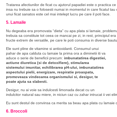
Tratarea afectiunilor de ficat cu ajutorul papadiei este o practica 
insa nu trebuie sa o folosesti numai in momentul in care ficatul tau
unui ficat sanatos este cel mai intelept lucru pe care il poti face.
5. Lamaile
Nu degeaba era promovata “dieta” cu apa plata si lamaie, problema
trebuia sa constituie tot ceea ce mancai pe zi, in rest, principiul era 
fructe extrem de versatile, pe care le poti consuma in diverse bautu
Ele sunt pline de vitamine si antioxidanti. Consumul unui
pahar de apa calduta cu lamaie la prima ora a diminetii iti va
aduce o serie de beneficii precum:
imbunatatirea digestiei,
actiune diuretica (si de detoxifiere), stimularea
sistemului imunitar, echilibrarea pH-ului, imbunatatirea
aspectului pielii, energizare, respiratie proaspata,
promoveaza vindecarea organismului si, desigur, te
poate ajuta sa slabesti.
Desigur, nu ai voie sa indulcesti limonada decat cu un
indulcitor natural sau miere, in niciun caz cu zahar intrucat ii vei eli
Eu sunt destul de convinsa ca merita sa beau apa plata cu lamaie 
6. Broccoli