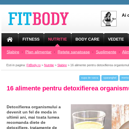
Ai 
FITNESS
NUTRITIE
BODY CARE
VEDETE
Slabire
·
Plan alimentar
·
Retete sanatoase
·
Suplimente
·
Ali
Esti in pagina:
FitBody.ro
>
Nutritie
>
Slabire
> 16 alimente pentru detoxifierea organismul
supa de varza
sparanghel
meris
16 alimente pentru detoxifierea organism
Detoxifierea organismului a
devenit un fel de moda in
ultimii ani, mai toata lumea
recomanda diete de
detoxifiere, tratamente de