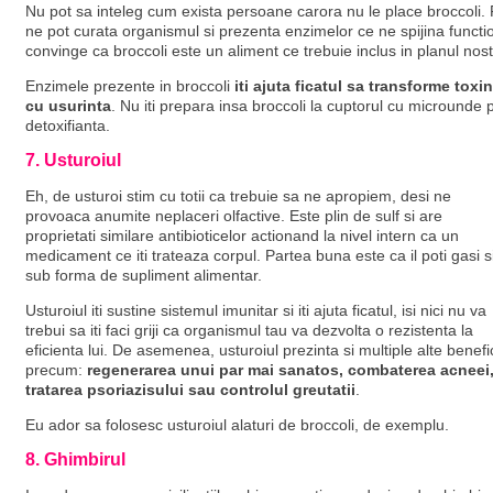
Nu pot sa inteleg cum exista persoane carora nu le place broccoli. P
ne pot curata organismul si prezenta enzimelor ce ne spijina function
convinge ca broccoli este un aliment ce trebuie inclus in planul nost
Enzimele prezente in broccoli
iti ajuta ficatul sa transforme tox
cu usurinta
. Nu iti prepara insa broccoli la cuptorul cu microunde p
detoxifianta.
7. Usturoiul
Eh, de usturoi stim cu totii ca trebuie sa ne apropiem, desi ne
provoaca anumite neplaceri olfactive. Este plin de sulf si are
proprietati similare antibioticelor actionand la nivel intern ca un
medicament ce iti trateaza corpul. Partea buna este ca il poti gasi s
sub forma de supliment alimentar.
Usturoiul iti sustine sistemul imunitar si iti ajuta ficatul, isi nici nu va
trebui sa iti faci griji ca organismul tau va dezvolta o rezistenta la
eficienta lui. De asemenea, usturoiul prezinta si multiple alte benefic
precum:
regenerarea unui par mai sanatos, combaterea acneei
tratarea psoriazisului sau controlul greutatii
.
Eu ador sa folosesc usturoiul alaturi de broccoli, de exemplu.
8. Ghimbirul