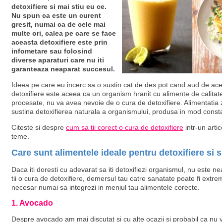
detoxifiere si mai stiu eu ce.
Nu spun ca este un curent
gresit, numai ca de cele mai
multe ori, calea pe care se face
aceasta detoxifiere este prin
infometare sau folosind
diverse aparaturi care nu iti
garanteaza neaparat succesul.
Ideea pe care eu incerc sa o sustin cat de des pot cand aud de ace
detoxifiere este aceea ca un organism hranit cu alimente de calitate
procesate, nu va avea nevoie de o cura de detoxifiere. Alimentatia z
sustina detoxifierea naturala a organismului, produsa in mod const
Citeste si despre
cum sa tii corect o cura de detoxifiere
intr-un artic
teme.
Care sunt alimentele ideale pentru detoxifiere si s
Daca iti doresti cu adevarat sa iti detoxifiezi organismul, nu este 
tii o cura de detoxifiere, demersul tau catre sanatate poate fi extre
necesar numai sa integrezi in meniul tau alimentele corecte.
1. Avocado
Despre avocado am mai discutat si cu alte ocazii si probabil ca nu v