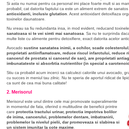
Si asta nu numai pentru ca personal imi place foarte mult si as man
probabil, cat datorita faptului ca este un aliment extrem de sanatos
antioxidanti, inclusiv glutation
. Acest antioxidant detoxifiaza org
toxinelor daunatoare.
Nu vreau sa fiu redundanta insa, in mod evident, reducand toxinele 
sanatoasa si te vei simti mai sanatoasa
. Sa nu te surprinda dac
multe liste cu alimente pentru detoxifiere, exact datorita acelor antiox
Avocado
sustine sanatatea inimii, a ochilor, scade colesterolu
proprietati antiinflamatoare, reduce riscul infarctului, reduce r
cancerul de prostata si cancerul de san), are proprietati antiagi
imbunatateste si absorbtia nutrientilor (in special a carotenoid
Stiu ca probabil acum incerci sa calculezi caloriile unui avocado, gr
cu succes in meniul tau zilnic. Nu te speria de aportul ridicat de lipid
ca sunt de cea mai buna calitate!
2. Merisorul
Merisorul este unul dintre cele mai promovate superalimente
in momentul de fata, oferind o multitudine de beneficii printre
care
protectia tractului urinar, protectia impotriva bolilor
de inima, cancerului, problemelor dentare, imbatranirii,
problemelor la nivelul pielii, dar promoveaza si slabirea si
un sistem imunitar la cote maxime
.