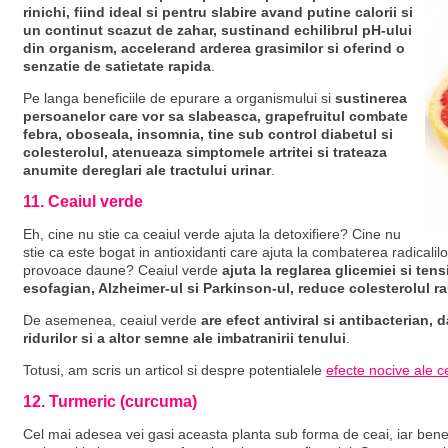
rinichi, fiind ideal si pentru slabire avand putine calorii si
un continut scazut de zahar, sustinand echilibrul pH-ului
din organism, accelerand arderea grasimilor si oferind o
senzatie de satietate rapida
.
Pe langa beneficiile de epurare a organismului si
sustinerea
persoanelor care vor sa slabeasca, grapefruitul combate
febra, oboseala, insomnia, tine sub control diabetul si
colesterolul, atenueaza simptomele artritei si trateaza
anumite dereglari ale tractului urinar
.
11. Ceaiul verde
Eh, cine nu stie ca ceaiul verde ajuta la detoxifiere? Cine nu
stie ca este bogat in antioxidanti care ajuta la combaterea radicalilo
provoace daune? Ceaiul verde
ajuta la reglarea glicemiei si tens
esofagian, Alzheimer-ul si Parkinson-ul, reduce colesterolul ra
De asemenea, ceaiul verde
are efect antiviral si antibacterian, 
ridurilor si a altor semne ale imbatranirii tenului
.
Totusi, am scris un articol si despre potentialele
efecte nocive ale c
12. Turmeric (curcuma)
Cel mai adesea vei gasi aceasta planta sub forma de ceai, iar benef