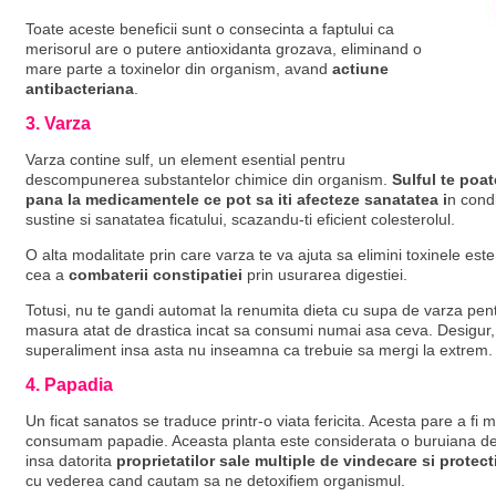
Toate aceste beneficii sunt o consecinta a faptului ca
merisorul are o putere antioxidanta grozava, eliminand o
mare parte a toxinelor din organism, avand
actiune
antibacteriana
.
3. Varza
Varza contine sulf, un element esential pentru
descompunerea substantelor chimice din organism.
Sulful te poat
pana la medicamentele ce pot sa iti afecteze sanatatea i
n condi
sustine si sanatatea ficatului, scazandu-ti eficient colesterolul.
O alta modalitate prin care varza te va ajuta sa elimini toxinele est
cea a
combaterii constipatiei
prin usurarea digestiei.
Totusi, nu te gandi automat la renumita dieta cu supa de varza pe
masura atat de drastica incat sa consumi numai asa ceva. Desigur, d
superaliment insa asta nu inseamna ca trebuie sa mergi la extrem.
4. Papadia
Un ficat sanatos se traduce printr-o viata fericita. Acesta pare a fi 
consumam papadie. Aceasta planta este considerata o buruiana de ca
insa datorita
proprietatilor sale multiple de vindecare si protecti
cu vederea cand cautam sa ne detoxifiem organismul.