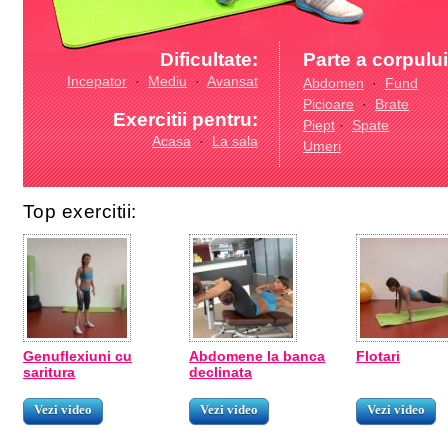
Dificultate:
Parte a corpului
Incepator
·
Mediu
·
Avansat
Abdomen
·
Fund
Picioare
·
Brate
Exercitii pentru:
Piept
·
Spate
Acasa
·
La sala
Umeri
Top exercitii:
Genuflexiuni cu
Abdomene la banca
Flotari
saritura
declinata
Vezi video
Vezi video
Vezi video