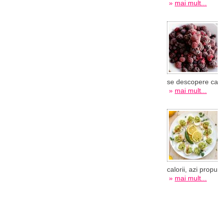
»
mai mult...
se descopere care
»
mai mult...
calorii, azi propu
»
mai mult...