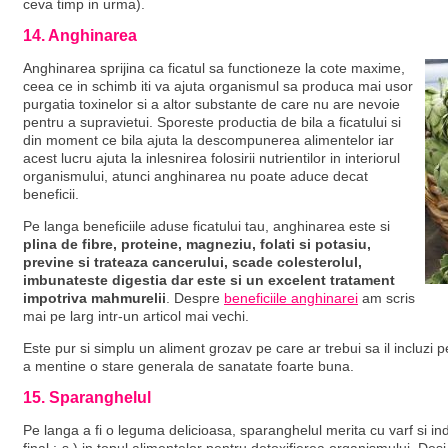
ceva timp in urma).
14. Anghinarea
Anghinarea sprijina ca ficatul sa functioneze la cote maxime,
ceea ce in schimb iti va ajuta organismul sa produca mai usor
purgatia toxinelor si a altor substante de care nu are nevoie
pentru a supravietui. Sporeste productia de bila a ficatului si
din moment ce bila ajuta la descompunerea alimentelor iar
acest lucru ajuta la inlesnirea folosirii nutrientilor in interiorul
organismului, atunci anghinarea nu poate aduce decat
beneficii.
Pe langa beneficiile aduse ficatului tau, anghinarea este si
plina de fibre, proteine, magneziu, folati si potasiu,
previne si trateaza cancerului, scade colesterolul,
imbunateste digestia dar este si un excelent tratament
impotriva mahmurelii
. Despre
beneficiile anghinarei
am scris
mai pe larg intr-un articol mai vechi.
Este pur si simplu un aliment grozav pe care ar trebui sa il incluzi p
a mentine o stare generala de sanatate foarte buna.
15. Sparanghelul
Pe langa a fi o leguma delicioasa, sparanghelul merita cu varf si in