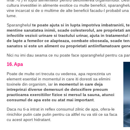
final :-s ) in topul alimentelor pentru detoxifierea organismului. Des
cultura investitiei in alimente exotice cu multe beneficii, sparanghelu
vine incarcat si de o multime de alte beneficii facadu-l probabil un
lume.
Sparanghelul
te poate ajuta si in lupta impotriva imbatranirii, t
mentine sanatatea inimii, scade colesterolul, are proprietati an
infectiile vezicii urinare si tractului urinar, ajuta in tratament
de lapte a femeilor ce alapteaza, combate oboseala, scade ten
sanatos si este un aliment cu proprietati antiinflamatoare gen
Nici nu imi dau seama ce nu poate face sparanghelul pentru ca pare a
16. Apa
Poate de multe ori trecuta cu vederea, apa reprezinta un
element esential in momentul in care iti doresti sa elimini
toxinele din organism, iar
in momentul in care deja
intreprinzi diverse demersuri de detoxifiere precum
practicarea exercitiilor fizice si mersul la sauna, atunci
consumul de apa este cu atat mai important
.
Daca nu ti-a intrat in reflex consumul zilnic de apa, ofera-le
rinichilor putin cate putin pentru ca altfel nu va stii ce sa faca
cu acest aport hidratant.