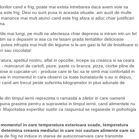
oriilor cand e frig, poate mai exista intrebarea daca avem voie sa
este frig. Desi nu sunt pusa in aceasta situatie, am auzit de multe
anance mai mult atunci cand este frig afara si aduc chiar justificari
na.
ptile mai lungi, pe multi ne afecteaza chiar depresia si intram intr-un fel
stim sa o depasim si asa ca ne lasam prada tentatiilor delicioase
tea infrupta mai mult din legume si le-am gasi la fel de linistitoare si
uri sau ciocolata!
tura, apetitul nostru, aflat in opozitie, incepe sa creasca si sa ceara
i - mancaruri de cartofi, piure, paste cu branza, pizza, ciorbe pline de
ose si cupcake-uri - produse care te fac sa te simti mai confortabil in
eie in momentul in care observi ca toate bunataturile s-au si depus,
de cand am trecut peste suferinta kilogramelor in plus adunate de
 din timpul iernii reprezinta o ramasita a zilelor in care oamenii
na grasime pentru a supravietui in timpul iernii, cand alimentele nu
. Majoritatea expertilor sustin ca raspunsul se regaseste in psihologia
 momentul in care temperatura exterioara scade, temperatura
u determina crearea mediului in care noi cautam alimente care sa
tia de frig ne induce in starea de autoconservare care transmite