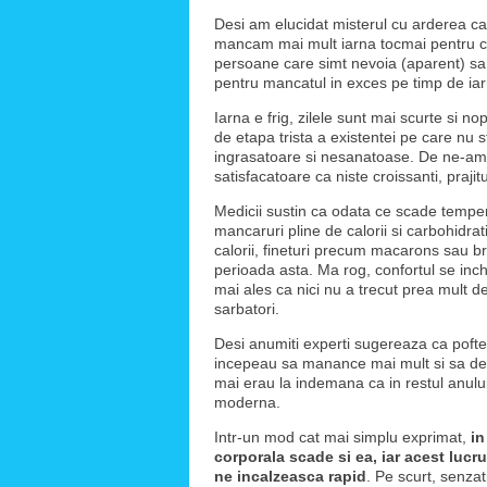
Desi am elucidat misterul cu arderea cal
mancam mai mult iarna tocmai pentru ca 
persoane care simt nevoia (aparent) sa m
pentru mancatul in exces pe timp de iar
Iarna e frig, zilele sunt mai scurte si no
de etapa trista a existentei pe care nu 
ingrasatoare si nesanatoase. De ne-am pu
satisfacatoare ca niste croissanti, prajit
Medicii sustin ca odata ce scade tempera
mancaruri pline de calorii si carbohidrat
calorii, fineturi precum macarons sau bri
perioada asta. Ma rog, confortul se inch
mai ales ca nici nu a trecut prea mult 
sarbatori.
Desi anumiti experti sugereaza ca poftele
incepeau sa manance mai mult si sa depu
mai erau la indemana ca in restul anului
moderna.
Intr-un mod cat mai simplu exprimat,
in
corporala scade si ea, iar acest lucr
ne incalzeasca rapid
. Pe scurt, senza