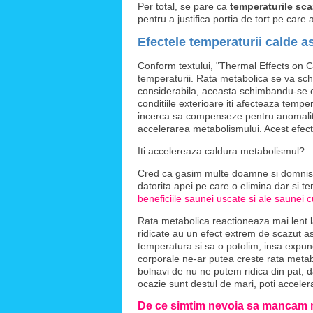
Per total, se pare ca
temperaturile sca
pentru a justifica portia de tort pe car
Efectele temperaturii calde 
Conform textului, "Thermal Effects on C
temperaturii. Rata metabolica se va sc
considerabila, aceasta schimbandu-se ex
conditiile exterioare iti afecteaza temp
incerca sa compenseze pentru anomalita
accelerarea metabolismului. Acest efect ar
Iti accelereaza caldura metabolismul?
Cred ca gasim multe doamne si domnisoa
datorita apei pe care o elimina dar si te
beneficiile saunei uscate si ale saunei c
Rata metabolica reactioneaza mai lent la
ridicate au un efect extrem de scazut as
temperatura si sa o potolim, insa expun
corporale ne-ar putea creste rata meta
bolnavi de nu ne putem ridica din pat, d
ocazie sunt destul de mari, poti accele
De ce simtim nevoia sa mancam m