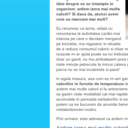
idee despre ce se intampla in
organism: ardem iarna mai multe
calorii? Si daca da, atunci avem
voie sa mancam mai mult?
Eu recunosc ca iarna, odata cu
renuntarea la activitatea cardio mai
intensa pe care o derulam mergand
pe bicicleta, ma regasesc in situatia
de a reduce consumul caloric si chiar 
scazute m-ar ajuta poate sa nu trebuias
doar un gand, nu ma ambalasem prea m
niste minute petrecute la minus cateva 
parca nu se mai incalzeste si pace!
In egala masura, asa cum eu m-am gan
caloriilor in functie de temperatura
de
ardem mai multe calorii si la antrenamen
sa gasim niste modalitati cat mai rapide
acumulate in perioada sarbatorilor si e
putem sa ne bucuram de anumite benefic
metabolismului nostru.
Prin urmare, este adevarat ca ardem mai