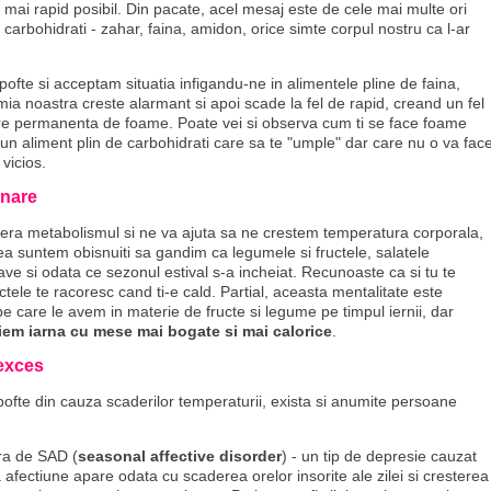
 mai rapid posibil. Din pacate, acel mesaj este de cele mai multe ori
 carbohidrati - zahar, faina, amidon, orice simte corpul nostru ca l-ar
fte si acceptam situatia infigandu-ne in alimentele pline de faina,
mia noastra creste alarmant si apoi scade la fel de rapid, creand un fel
are permanenta de foame. Poate vei si observa cum ti se face foame
un aliment plin de carbohidrati care sa te "umple" dar care nu o va fac
 vicios.
inare
lera metabolismul si ne va ajuta sa ne crestem temperatura corporala,
ea suntem obisnuiti sa gandim ca legumele si fructele, salatele
zave si odata ce sezonul estival s-a incheiat. Recunoaste ca si tu te
tele te racoresc cand ti-e cald. Partial, aceasta mentalitate este
 pe care le avem in materie de fructe si legume pe timpul iernii, dar
iem iarna cu mese mai bogate si mai calorice
.
 exces
ofte din cauza scaderilor temperaturii, exista si anumite persoane
ra de SAD (
seasonal affective disorder
) - un tip de depresie cauzat
afectiune apare odata cu scaderea orelor insorite ale zilei si cresterea