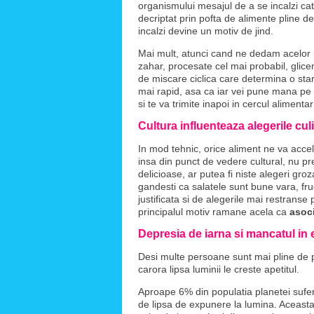
organismului mesajul de a se incalzi cat
decriptat prin pofta de alimente pline de
incalzi devine un motiv de jind.
Mai mult, atunci cand ne dedam acelor po
zahar, procesate cel mai probabil, glice
de miscare ciclica care determina o st
mai rapid, asa ca iar vei pune mana pe 
si te va trimite inapoi in cercul alimentar
Cultura influenteaza alegerile cul
In mod tehnic, orice aliment ne va acce
insa din punct de vedere cultural, nu pr
delicioase, ar putea fi niste alegeri gro
gandesti ca salatele sunt bune vara, fruc
justificata si de alegerile mai restranse
principalul motiv ramane acela ca
asoc
Depresia de iarna si mancatul in
Desi multe persoane sunt mai pline de p
carora lipsa luminii le creste apetitul.
Aproape 6% din populatia planetei sufe
de lipsa de expunere la lumina. Aceasta 