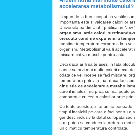
Ardem iarna mai multe calor
accelerarea metabolismului?
Iti spun de la bun inceput ca vestile su
importanta este si valoarea caloriilor 
Universitatea din Utah, publicat in New
organismul arde calorii sustinandu-s
crescuta cand ne expunem la temper
mentine temperatura corporala la o val
organism. Metabolismul va fi accelerat
miscare cativa muschi pentru asta.
Deci daca ar fi sa te asezi in fata blocul
sanse sa arzi mai multe calorii decat d
odata ce vei incepe sa faci miscare, or
temperatura potrivita - iar daca faci spo
cine stie ce accelerare a metabolism
care il inhalezi, nu prea se mai poate 
comparatie cu cea a caloriilor arse prin 
Cu toate acestea, in anumite perioade, fi
timpul incalzirii pe care o faci pentru o 
gandesc inclusiv la datul cu lopata sau 
s-ar putea sa conduca la arderea mai mul
un climat cu temperatura controlata.