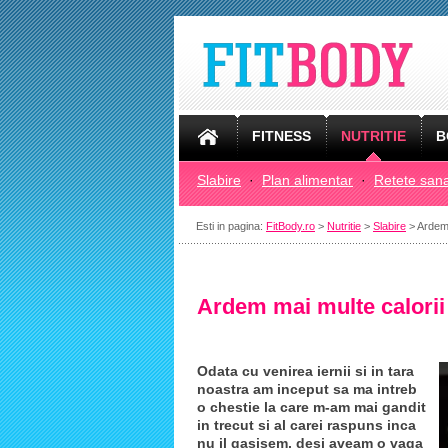
FITNESS
NUTRITIE
B
Slabire
·
Plan alimentar
·
Retete san
Esti in pagina:
FitBody.ro
>
Nutritie
>
Slabire
> Ardem 
Ardem mai multe calori
Odata cu venirea iernii si in tara
noastra am inceput sa ma intreb
o chestie la care m-am mai gandit
in trecut si al carei raspuns inca
nu il gasisem, desi aveam o vaga