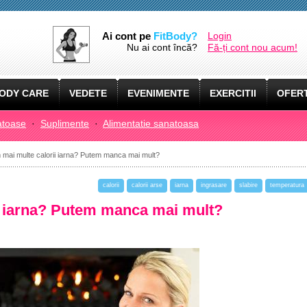
Ai cont pe
FitBody?
Login
Nu ai cont încă?
Fă-ți cont nou acum!
ODY CARE
VEDETE
EVENIMENTE
EXERCITII
OFERT
atoase
·
Suplimente
·
Alimentatie sanatoasa
mai multe calorii iarna? Putem manca mai mult?
calorii
calorii arse
iarna
ingrasare
slabire
temperatura
i iarna? Putem manca mai mult?