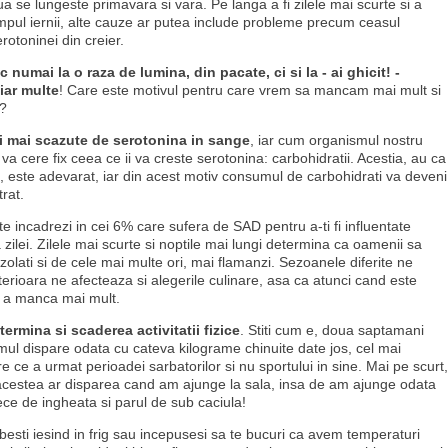
ua se lungeste primavara si vara. Pe langa a fi zilele mai scurte si a
impul iernii, alte cauze ar putea include probleme precum ceasul
rotoninei din creier.
numai la o raza de lumina, din pacate, ci si la - ai ghicit! -
iar multe
! Care este motivul pentru care vrem sa mancam mai mult si
i?
ri mai scazute de serotonina in sange
, iar cum organismul nostru
a cere fix ceea ce ii va creste serotonina: carbohidratii. Acestia, au ca
 este adevarat, iar din acest motiv consumul de carbohidrati va deveni
rat.
te incadrezi in cei 6% care sufera de SAD pentru a-ti fi influentate
 zilei. Zilele mai scurte si noptile mai lungi determina ca oamenii sa
zolati si de cele mai multe ori, mai flamanzi. Sezoanele diferite ne
nterioara ne afecteaza si alegerile culinare, asa ca atunci cand este
de a manca mai mult.
termina si scaderea activitatii fizice
. Stiti cum e, doua saptamani
mul dispare odata cu cateva kilograme chinuite date jos, cel mai
e ce a urmat perioadei sarbatorilor si nu sportului in sine. Mai pe scurt,
e acestea ar disparea cand am ajunge la sala, insa de am ajunge odata
ce de ingheata si parul de sub caciula!
besti iesind in frig sau incepusesi sa te bucuri ca avem temperaturi