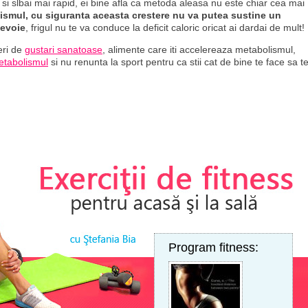
si slbai mai rapid, ei bine afla ca metoda aleasa nu este chiar cea mai
lismul, cu siguranta aceasta crestere nu va putea sustine un
nevoie
, frigul nu te va conduce la deficit caloric oricat ai dardai de mult!
eri de
gustari sanatoase
, alimente care iti accelereaza metabolismul,
metabolismul
si nu renunta la sport pentru ca stii cat de bine te face sa t
Program fitness: