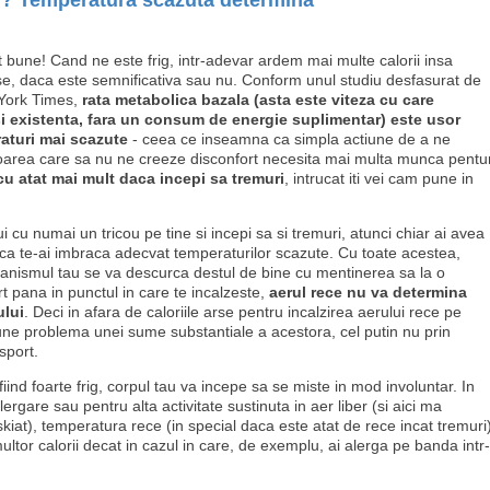
ii? Temperatura scazuta determina
nt bune! Cand ne este frig, intr-adevar ardem mai multe calorii insa
arse, daca este semnificativa sau nu. Conform unul studiu desfasurat de
 York Times,
rata metabolica bazala (asta este viteza cu care
i existenta, fara un consum de energie suplimentar) este usor
aturi mai scazute
- ceea ce inseamna ca simpla actiune de a ne
oarea care sa nu ne creeze disconfort necesita mai multa munca pentu
cu atat mai mult daca incepi sa tremuri
, intrucat iti vei cam pune in
ui cu numai un tricou pe tine si incepi sa si tremuri, atunci chiar ai avea
aca te-ai imbraca adecvat temperaturilor scazute. Cu toate acestea,
ganismul tau se va descurca destul de bine cu mentinerea sa la o
rt pana in punctul in care te incalzeste,
aerul rece nu va determina
ului
. Deci in afara de caloriile arse pentru incalzirea aerului rece pe
pune problema unei sume substantiale a acestora, cel putin nu prin
sport.
ind foarte frig, corpul tau va incepe sa se miste in mod involuntar. In
alergare sau pentru alta activitate sustinuta in aer liber (si aici ma
skiat), temperatura rece (in special daca este atat de rece incat tremuri
tor calorii decat in cazul in care, de exemplu, ai alerga pe banda intr-