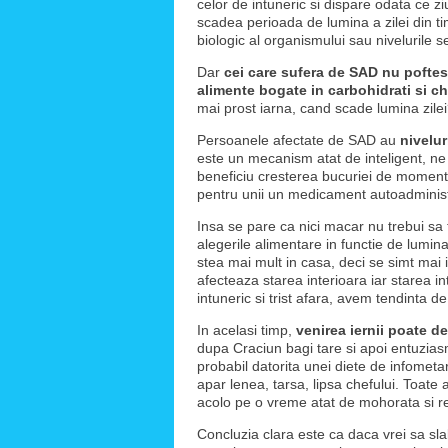
celor de intuneric si dispare odata ce zi
scadea perioada de lumina a zilei din t
biologic al organismului sau nivelurile se
Dar
cei care sufera de SAD nu poftesc 
alimente bogate in carbohidrati si ch
mai prost iarna, cand scade lumina zile
Persoanele afectate de SAD au
nivelu
este un mecanism atat de inteligent, ne v
beneficiu cresterea bucuriei de moment,
pentru unii un medicament autoadminist
Insa se pare ca nici macar nu trebui sa 
alegerile alimentare in functie de lumina
stea mai mult in casa, deci se simt mai i
afecteaza starea interioara iar starea i
intuneric si trist afara, avem tendinta 
In acelasi timp,
venirea iernii poate de
dupa Craciun bagi tare si apoi entuzias
probabil datorita unei diete de infometar
apar lenea, tarsa, lipsa chefului. Toat
acolo pe o vreme atat de mohorata si re
Concluzia clara este ca daca vrei sa sla