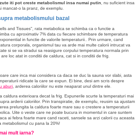
zute iti pot creste metabolismul insa numai putin
, nu suficient insa
e ai mancat-o la pranz, de exemplu.
asupra metabolismului bazal
ells and Tissues", rata metabolica se schimba ca o functie a
himba cu aproximativ 7% data cu fiecare schimbare de temperatura
ponential in functie de valorile temperaturii.. Prin urmare, cand
eratura corporala, organismul tau va arde mai multe calorii intrucat va
te si se va stradui sa reasigure corpului temperatura normala prin
e loc atat in conditii de caldura, cat si in conditii de frig.
re care inca mai considera ca daca se duc la sauna vor slabi, asta
mperaturii ridicate la care se expun. Ei bine, desi am scris despre
u aburi
, arderea caloriilor nu este neaparat unul dintre ele.
 caldura exterioara decat la frig. Expunerile scurte la temperaturi mai
upra arderii caloriilor. Prin transpiratie, de exemplu, reusim sa ajustam
erea prelungita la caldura foarte mare sau o crestere a temperaturii
bolica. Uite o veste care ne poate bucura in momentul in care suntem
aca ai febra foarte mare cand raceti, sansele sa arzi calorii cu aceasta
ra metabolismul cu pana la 20%!
ai mult iarna?