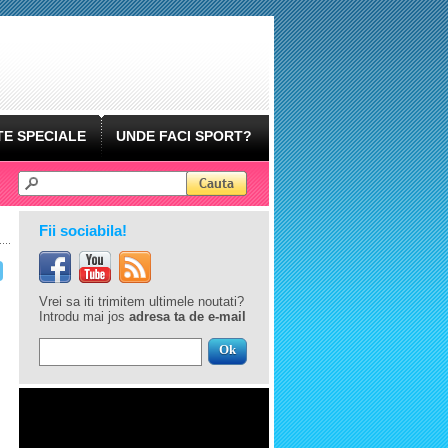
E SPECIALE
UNDE FACI SPORT?
Fii sociabila!
Vrei sa iti trimitem ultimele noutati?
Introdu mai jos
adresa ta de e-mail