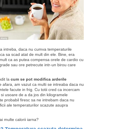
ma intreba, daca nu cumva temperaturile
ca sa scad atat de mult din ele. Bine, era
ult ca as putea compensa orele de cardio cu
grade sau ore petrecute intr-un birou care
dit la
cum se pot modifica arderile
 afara, am vazut ca multi se intreaba daca nu
tele facute in frig. Cu totii cred ca incercam
 si usoare de a da jos din kilogramele
ste probabil firesc sa ne intrebam daca nu
ii ale temperaturilor scazute asupra
 multe calorii iarna?