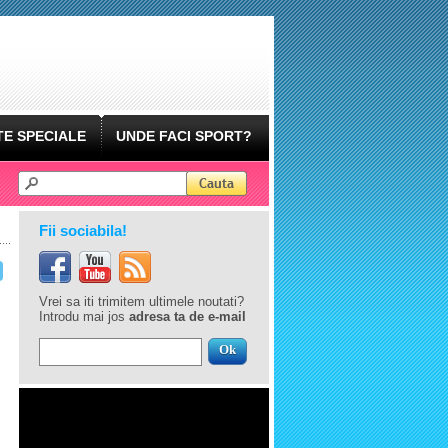
E SPECIALE
UNDE FACI SPORT?
Fii sociabila!
Vrei sa iti trimitem ultimele noutati?
Introdu mai jos
adresa ta de e-mail