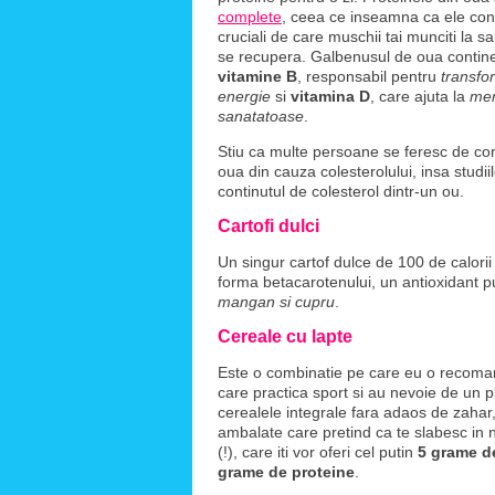
complete
, ceea ce inseamna ca ele conti
cruciali de care muschii tai munciti la s
se recupera. Galbenusul de oua contin
vitamine B
, responsabil pentru
transfo
energie
si
vitamina D
, care ajuta la
men
sanatatoase
.
Stiu ca multe persoane se feresc de co
oua din cauza colesterolului, insa studi
continutul de colesterol dintr-un ou.
Cartofi dulci
Un singur cartof dulce de 100 de calorii 
forma betacarotenului, un antioxidant pu
mangan si cupru
.
Cereale cu lapte
Este o combinatie pe care eu o recoman
care practica sport si au nevoie de un 
cerealele integrale fara adaos de zahar
ambalate care pretind ca te slabesc i
(!), care iti vor oferi cel putin
5 grame de
grame de proteine
.