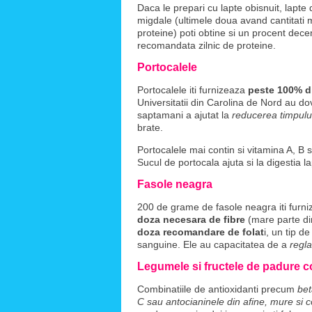
Daca le prepari cu lapte obisnuit, lapte 
migdale (ultimele doua avand cantitati
proteine) poti obtine si un procent dece
recomandata zilnic de proteine.
Portocalele
Portocalele iti furnizeaza
peste 100% d
Universitatii din Carolina de Nord au d
saptamani a ajutat la
reducerea timpulu
brate.
Portocalele mai contin si vitamina A, B s
Sucul de portocala ajuta si la digestia la
Fasole neagra
200 de grame de fasole neagra iti furn
doza necesara de fibre
(mare parte dint
doza recomandare de folat
i, un tip d
sanguine. Ele au capacitatea de a
regla
Legumele si fructele de padure c
Combinatiile de antioxidanti precum
bet
C sau antocianinele din afine, mure si 