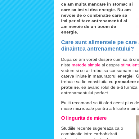
ca am multa mancare in stomac si
care sa imi si dea energie. Nu am
nevoie de o combinatie care sa
imi pericliteze antrenamentul ci
am nevoie de un boom de
energie.
Care sunt alimentele pe care 
dinaintea antrenamentului?
Dupa ce am vorbit despre cum sa iti cres
niste
metode simple
si despre
stimulent
vedem si ce ar trebui sa consumam ina
cateva liniute in masuratorul energiei.
trebuie sa fie constituita cu
precadere d
proteine
, ea avand rolul de a-ti furniz
antrenamentului perfect.
Eu iti recomand sa iti oferi acest plus d
mese mici ideale pentru a fi luate inai
O lingurita de miere
Studiile recente sugereaza ca o
combinatie intre carbohidrati