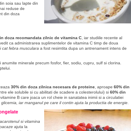
din soia sau lapte din
 mai reduse de
nt din doza
in doza recomandata zilnic de vitamina C
, iar studiile recente al
ovedit ca administrarea suplimentelor de vitamina C timp de doua
i cat febra musculara
a fost resimtita dupa un antrenament intens de
i anumite minerale precum fosfor, fier, sodiu, cupru, sulf si clorina.
ptelui.
izeaza
30% din doza zilnica necesara de proteine
, aproape
60% din
re ele solubile si cu abilitati de scadere a colesterolului) si
60% din
e vitamine B care joaca un rol cheie in sanatatea inimii si a circulatiei
 glicemia, iar manganul pe care il contin ajuta la productia de energie
.
ongelate
acarotenul si vitamina
coacaze
ajuta la