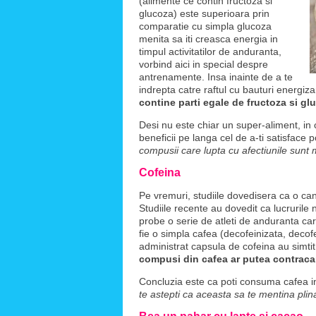
(alimente ce contin fructoza si
glucoza) este superioara prin
comparatie cu simpla glucoza
menita sa iti creasca energia in
timpul activitatilor de anduranta,
vorbind aici in special despre
antrenamente. Insa inainte de a te
indrepta catre raftul cu bauturi energiza
contine parti egale de fructoza si gl
Desi nu este chiar un super-aliment, in
beneficii pe langa cel de a-ti satisface 
compusii care lupta cu afectiunile sunt
Cofeina
Pe vremuri, studiile dovedisera ca o can
Studiile recente au dovedit ca lucrurile
probe o serie de atleti de anduranta caro
fie o simpla cafea (decofeinizata, decof
administrat capsula de cofeina au simtit
compusi din cafea ar putea contracar
Concluzia este ca poti consuma cafea i
te astepti ca aceasta sa te mentina pli