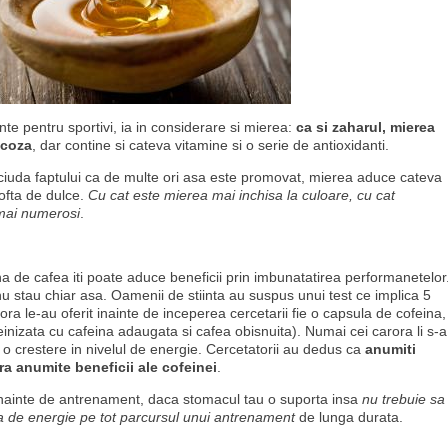
nte pentru sportivi, ia in considerare si mierea:
ca si zaharul, mierea
ucoza
, dar contine si cateva vitamine si o serie de antioxidanti.
 ciuda faptului ca de multe ori asa este promovat, mierea aduce cateva
pofta de dulce.
Cu cat este mierea mai inchisa la culoare, cu cat
 mai numerosi
.
a de cafea iti poate aduce beneficii prin imbunatatirea performanetelor
 nu stau chiar asa. Oamenii de stiinta au suspus unui test ce implica 5
ra le-au oferit inainte de inceperea cercetarii fie o capsula de cofeina,
einizata cu cafeina adaugata si cafea obisnuita). Numai cei carora li s-a
 o crestere in nivelul de energie. Cercetatorii au dedus ca
anumiti
a anumite beneficii ale cofeinei
.
nainte de antrenament, daca stomacul tau o suporta insa
nu trebuie sa
na de energie pe tot parcursul unui antrenament
de lunga durata.