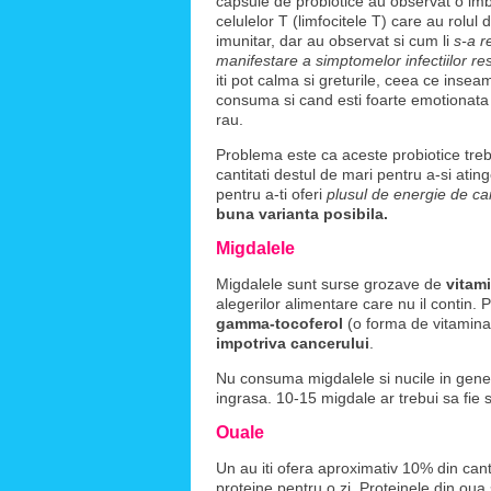
capsule de probiotice au observat o imbun
celulelor T (limfocitele T) care au rolul
imunitar, dar au observat si cum li
s-a r
manifestare a simptomelor infectiilor res
iti pot calma si greturile, ceea ce insea
consuma si cand esti foarte emotionata s
rau.
Problema este ca aceste probiotice tre
cantitati destul de mari pentru a-si ating
pentru a-ti oferi
plusul de energie de ca
buna varianta posibila.
Migdalele
Migdalele sunt surse grozave de
vitam
alegerilor alimentare care nu il contin. 
gamma-tocoferol
(o forma de vitamina 
impotriva cancerului
.
Nu consuma migdalele si nucile in general
ingrasa. 10-15 migdale ar trebui sa fie s
Ouale
Un au iti ofera aproximativ 10% din can
proteine pentru o zi. Proteinele din oua