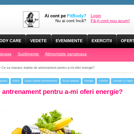
Ai cont pe
FitBody?
Login
Nu ai cont încă?
Fă-ți cont nou acum!
ODY CARE
VEDETE
EVENIMENTE
EXERCITII
OFERT
atoase
·
Suplimente
·
Alimentatie sanatoasa
 Ce sa mananc inainte de antrenament pentru a-mi oferi energie?
quinoa
miere
masa inainte antrenament
fructe padure
energie
cofeina
cereale cu lapte
 antrenament pentru a-mi oferi energie?