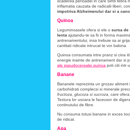
scaderea perioadei in care simti febra 
inflamatia cauzata de radicalii liberi, c
impotriva Alzheimerului dar si a canc
Quinoa
Leguminoasele ofera si ele o
sursa de 
lenta
ajutandu-te sa fii in forma maxima
antrenamentului, insa trebuie sa ai grij
cantitati ridicate intrucat te vor balona.
Quinoa consumata intre pranz si cina iti 
energie inainte de antrenament dar si 
ale pseudocerealei quinoa
poti citi intr-
Banane
Bananele reprezinta un grozav aliment 
carbohidrati complecsi si minerale pr
fructoza, glucoza si sucroza
, care ofer
Textura lor usoara le faceusor de digera
continutului de fibre.
Nu consuma totusi banane in exces tocma
de ridicat.
Apa