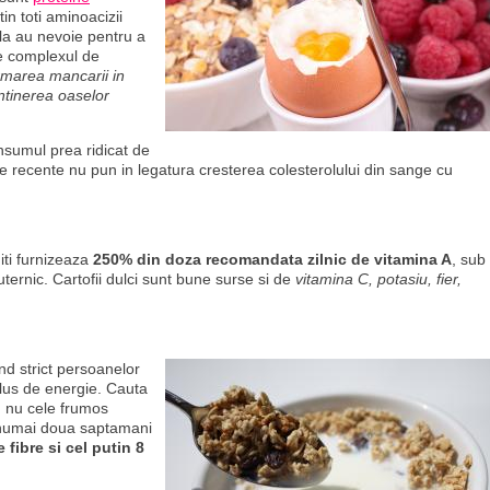
n toti aminoacizii
ala au nevoie pentru a
e complexul de
rmarea mancarii in
tinerea oaselor
nsumul prea ridicat de
ile recente nu pun in legatura cresterea colesterolului din sange cu
iti furnizeaza
250% din doza recomandata zilnic de vitamina A
, sub
ternic. Cartofii dulci sunt bune surse si de
vitamina C, potasiu, fier,
d strict persoanelor
plus de energie. Cauta
, nu cele frumos
n numai doua saptamani
 fibre si cel putin 8