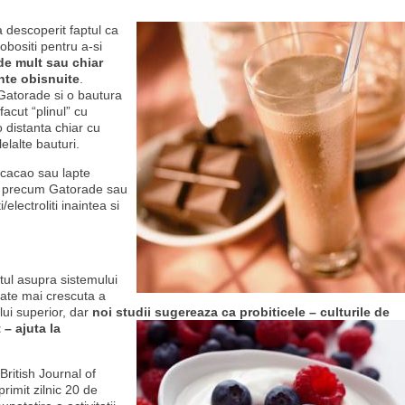
a descoperit faptul ca
obositi pentru a-si
de mult sau chiar
nte obisnuite
.
, Gatorade si o bautura
 facut “plinul” cu
 distanta chiar cu
elalte bauturi.
u cacao sau lapte
a precum Gatorade sau
electroliti inaintea si
tul asupra sistemului
tate mai crescuta a
tului superior, dar
noi studii sugereaza ca
probiticele – culturile de
 – ajuta la
British Journal of
rimit zilnic 20 de