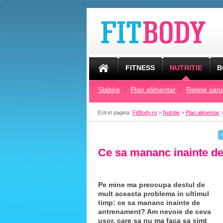
FITNESS
NUTRITIE
B
Slabire
·
Plan alimentar
·
Retete san
Esti in pagina:
FitBody.ro
>
Nutritie
>
Plan alimentar
>
Ce sa mananc inainte de
Pe mine ma preocupa destul de
mult aceasta problema in ultimul
timp: ce sa mananc inainte de
antrenament? Am nevoie de ceva
usor, care sa nu ma faca sa simt