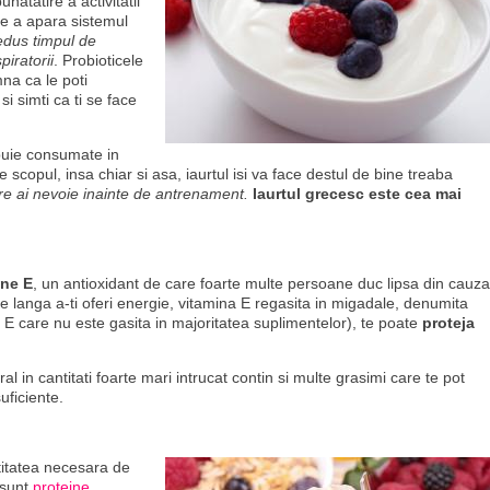
atatire a activitatii
 de a apara sistemul
edus timpul de
piratorii
. Probioticele
mna ca le poti
i simti ca ti se face
buie consumate in
e scopul, insa chiar si asa, iaurtul isi va face destul de bine treaba
re ai nevoie inainte de antrenament.
Iaurtul grecesc este cea mai
ine E
, un antioxidant de care foarte multe persoane duc lipsa din cauza
Pe langa a-ti oferi energie, vitamina E regasita in migadale, denumita
E care nu este gasita in majoritatea suplimentelor), te poate
proteja
 in cantitati foarte mari intrucat contin si multe grasimi care te pot
uficiente.
titatea necesara de
 sunt
proteine