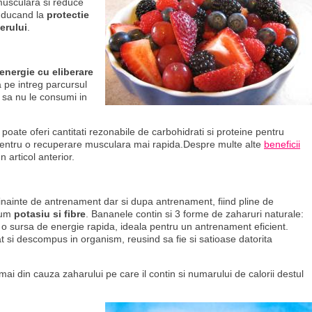
musculara si reduce
onducand la
protectie
erului
.
energie cu eliberare
 pe intreg parcursul
a sa nu le consumi in
poate oferi cantitati rezonabile de carbohidrati si proteine pentru
pentru o recuperare musculara mai rapida.Despre multe alte
beneficii
un articol anterior.
inainte de antrenament dar si dupa antrenament, fiind pline de
ecum
potasiu si fibre
. Bananele contin si 3 forme de zaharuri naturale:
a o sursa de energie rapida, ideala pentru un antrenament eficient.
t si descompus in organism, reusind sa fie si satioase datorita
i din cauza zaharului pe care il contin si numarului de calorii destul