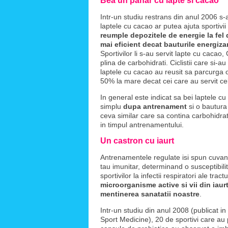
Bea un pahar cu lapte si cacao
Intr-un studiu restrans din anul 2006 s-
laptele cu cacao ar putea ajuta sportivii 
reumple depozitele de energie la fel 
mai eficient decat bauturile energiza
Sportivilor li s-au servit lapte cu cacao
plina de carbohidrati. Ciclistii care si-au
laptele cu cacao au reusit sa parcurga o
50% la mare decat cei care au servit cel
In general este indicat sa bei laptele c
simplu
dupa antrenament
si o bautur
ceva similar care sa contina carbohidrati/
in timpul antrenamentului.
Un castron cu iaurt
Antrenamentele regulate isi spun cuvan
tau imunitar, determinand o susceptibili
sportivilor la infectii respiratori ale trac
microorganisme active si vii din iaurt
mentinerea sanatatii noastre
.
Intr-un studiu din anul 2008 (publicat in 
Sport Medicine), 20 de sportivi care au p