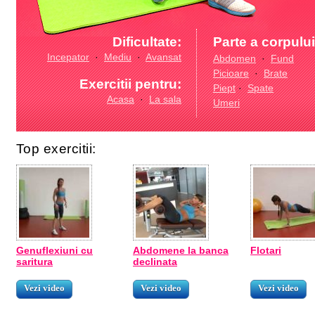
Dificultate:
Parte a corpului
Incepator
·
Mediu
·
Avansat
Abdomen
·
Fund
Picioare
·
Brate
Exercitii pentru:
Piept
·
Spate
Acasa
·
La sala
Umeri
Top exercitii:
Genuflexiuni cu
Abdomene la banca
Flotari
saritura
declinata
Vezi video
Vezi video
Vezi video