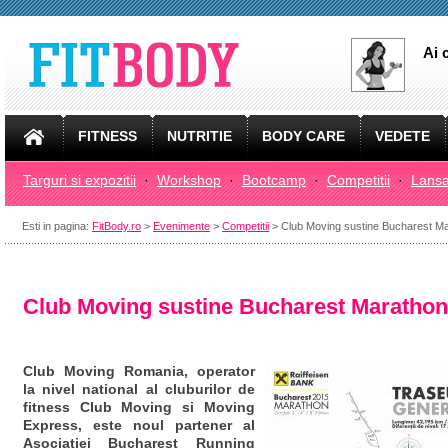
Ai 
FITNESS
NUTRITIE
BODY CARE
VEDETE
Targuri si expozitii
·
Workshop
·
Bootcamp
·
Competitii
·
Lansa
Esti in pagina:
FitBody.ro
>
Evenimente
>
Competitii
> Club Moving sustine Bucharest M
Club Moving sustine Bucharest Marathon
Club Moving Romania, operator
la nivel national al cluburilor de
fitness Club Moving si Moving
Express, este noul partener al
Asociatiei Bucharest Running