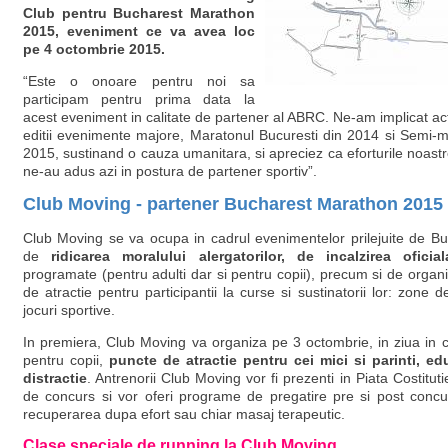
Club pentru Bucharest Marathon
2015, eveniment ce va avea loc
pe 4 octombrie 2015.
“Este o onoare pentru noi sa
participam pentru prima data la
acest eveniment in calitate de partener al ABRC. Ne-am implicat act
editii evenimente majore, Maratonul Bucuresti din 2014 si Semi-m
2015, sustinand o cauza umanitara, si apreciez ca eforturile noastr
ne-au adus azi in postura de partener sportiv”.
Club Moving - partener Bucharest Marathon 2015
Club Moving se va ocupa in cadrul evenimentelor prilejuite de B
de
ridicarea moralului alergatorilor, de incalzirea oficial
programate (pentru adulti dar si pentru copii), precum si de orga
de atractie pentru participantii la curse si sustinatorii lor: zone de
jocuri sportive.
In premiera, Club Moving va organiza pe 3 octombrie, in ziua in c
pentru copii,
puncte de atractie pentru cei mici si parinti, ed
distractie
. Antrenorii Club Moving vor fi prezenti in Piata Costituti
de concurs si vor oferi programe de pregatire pre si post concurs
recuperarea dupa efort sau chiar masaj terapeutic.
Clase speciale de running la Club Moving