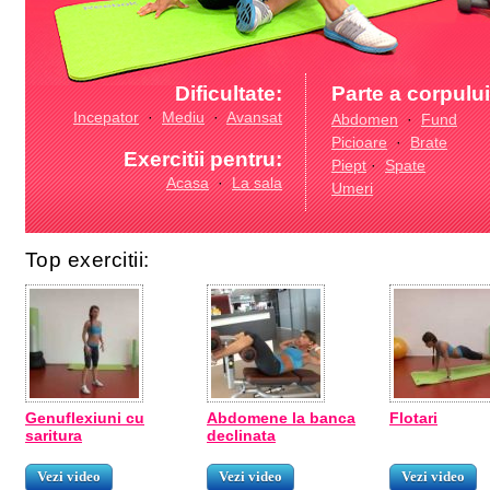
Dificultate:
Parte a corpului
Incepator
·
Mediu
·
Avansat
Abdomen
·
Fund
Picioare
·
Brate
Exercitii pentru:
Piept
·
Spate
Acasa
·
La sala
Umeri
Top exercitii:
Genuflexiuni cu
Abdomene la banca
Flotari
saritura
declinata
Vezi video
Vezi video
Vezi video