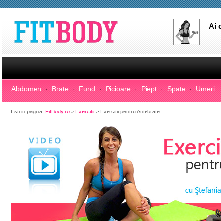
Ai 
Abdomen
·
Brate
·
Fund
·
Picioare
·
Piept
·
Spate
·
Umeri
Esti in pagina:
FitBody.ro
>
Exercitii
> Exercitii pentru Antebrate