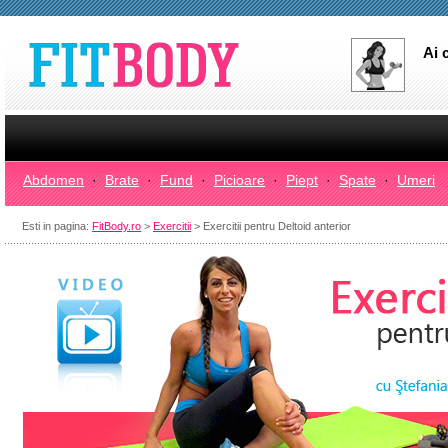
Ai 
Abdomen
·
Brate
·
Fund
·
Picioare
·
Piept
·
Spate
·
Umeri
Esti in pagina:
FitBody.ro
>
Exercitii
> Exercitii pentru Deltoid anterior