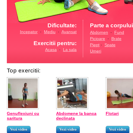
Dificultate:
Parte a corpului
Incepator
·
Mediu
·
Avansat
Abdomen
·
Fund
Picioare
·
Brate
Exercitii pentru:
Piept
·
Spate
Acasa
·
La sala
Umeri
Top exercitii:
Genuflexiuni cu
Abdomene la banca
Flotari
saritura
declinata
Vezi video
Vezi video
Vezi video