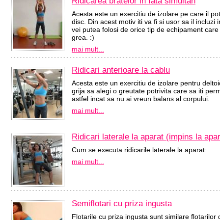
Ridicarea bratelor in fata simultan
Acesta este un exercitiu de izolare pe care il p
disc. Din acest motiv iti va fi si usor sa il inclu
vei putea folosi de orice tip de echipament care 
grea. :)
mai mult...
Ridicari anterioare la cablu
Acesta este un exercitiu de izolare pentru deltoid
grija sa alegi o greutate potrivita care sa iti pe
astfel incat sa nu ai vreun balans al corpului.
mai mult...
Ridicari laterale la aparat (impins la apar
Cum se executa ridicarile laterale la aparat:
mai mult...
Semiflotari cu priza ingusta
Flotarile cu priza ingusta sunt similare flotarilo