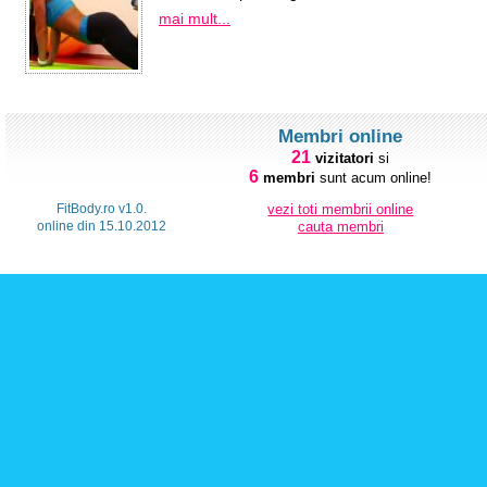
mai mult...
Membri online
21
vizitatori
si
6
membri
sunt acum online!
FitBody.ro v1.0.
vezi toti membrii online
online din 15.10.2012
cauta membri