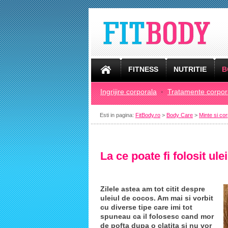
FITNESS
NUTRITIE
B
Ingrijire corporala
·
Tratamente corpor
Esti in pagina:
FitBody.ro
>
Body Care
>
Minte si co
La ce poate fi folosit ul
Zilele astea am tot citit despre
uleiul de cocos. Am mai si vorbit
cu diverse tipe care imi tot
spuneau ca il folosesc cand mor
de pofta dupa o clatita si nu vor