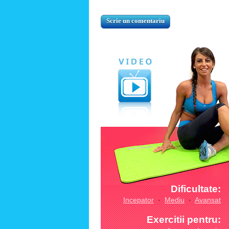
Dificultate:
Incepator
·
Mediu
·
Avansat
Exercitii pentru: