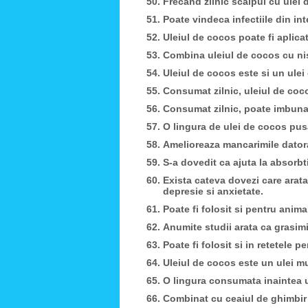
Frecand zilnic scalpul cu ulei 
Poate vindeca infectiile din inte
Uleiul de cocos poate fi aplicat
Combina uleiul de cocos cu nist
Uleiul de cocos este si un ulei
Consumat zilnic, uleiul de coco
Consumat zilnic, poate imbuna
O lingura de ulei de cocos pusa
Amelioreaza mancarimile datorat
S-a dovedit ca ajuta la absorbt
Exista cateva dovezi care arata
depresie si anxietate.
Poate fi folosit si pentru anim
Anumite studii arata ca grasimi
Poate fi folosit si in retetele pe
Uleiul de cocos este un ulei mu
O lingura consumata inaintea u
Combinat cu ceaiul de ghimbir 