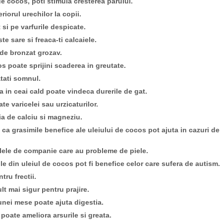
de cocos, poti stimula cresterea parului.
riorul urechilor la copii.
 si pe varfurile despicate.
e sare si freaca-ti calcaiele.
 de bronzat grozav.
s poate sprijini scaderea in greutate.
tati somnul.
 in ceai cald poate vindeca durerile de gat.
e varicelei sau urzicaturilor.
ia de calciu si magneziu.
 ca grasimile benefice ale uleiului de cocos pot ajuta in cazuri de
alele de companie care au probleme de piele.
le din uleiul de cocos pot fi benefice celor care sufera de autism.
ntru frectii.
lt mai sigur pentru prajire.
nei mese poate ajuta digestia.
poate ameliora arsurile si greata.