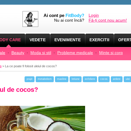
Ai cont pe
FitBody?
Login
Nu ai cont încă?
Fă-ți cont nou acum!
ODY CARE
VEDETE
EVENIMENTE
EXERCITII
OFERT
ale
·
Beauty
·
Moda si stil
·
Probleme medicale
·
Minte si corp
rp
> La ce poate fi folosit uleiul de cocos?
prajit
metabolism
masline
lotiune
exfoliere
cocos
ardere
ulei
eiul de cocos?