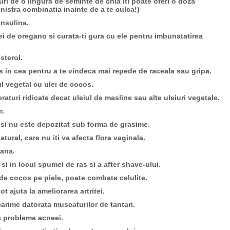
uri de o lingura de seminte de chia iti poate oferi o doza
nistra combinatia inainte de a te culca!)
insulina.
i de oregano si curata-ti gura cu ele pentru imbunatatirea
sterol.
s in cea pentru a te vindeca mai repede de raceala sau gripa.
iul vegetal cu ulei de cocos.
raturi ridicate decat uleiul de masline sau alte uleiuri vegetale.
r.
 si nu este depozitat sub forma de grasime.
atural, care nu iti va afecta flora vaginala.
iana.
 si in locul spumei de ras si a after shave-ului.
 de cocos pe piele, poate combate celulite.
ot ajuta la ameliorarea artritei.
rime datorata muscaturilor de tantari.
a problema acneei.