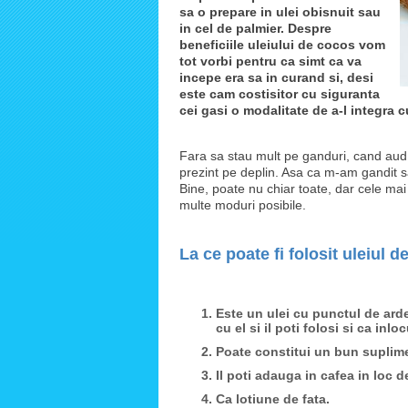
sa o prepare in ulei obisnuit sau
in cel de palmier. Despre
beneficiile uleiului de cocos vom
tot vorbi pentru ca simt ca va
incepe era sa in curand si, desi
este cam costisitor cu siguranta
cei gasi o modalitate de a-l integra 
Fara sa stau mult pe ganduri, cand aud d
prezint pe deplin. Asa ca m-am gandit sa f
Bine, poate nu chiar toate, dar cele mai 
multe moduri posibile.
La ce poate fi folosit uleiul 
Este un ulei cu punctul de arder
cu el si il poti folosi si ca inlo
Poate constitui un bun suplime
Il poti adauga in cafea in loc de
Ca lotiune de fata.