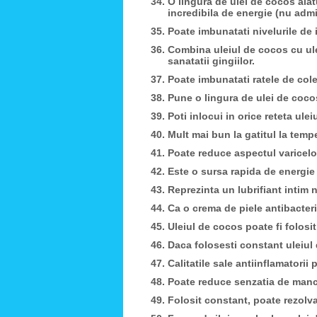
O lingura de ulei de cocos alat
incredibila de energie (nu admi
Poate imbunatati nivelurile de 
Combina uleiul de cocos cu ule
sanatatii gingiilor.
Poate imbunatati ratele de cole
Pune o lingura de ulei de coco
Poti inlocui in orice reteta ule
Mult mai bun la gatitul la tempe
Poate reduce aspectul varicelo
Este o sursa rapida de energie
Reprezinta un lubrifiant intim n
Ca o crema de piele antibacter
Uleiul de cocos poate fi folosit
Daca folosesti constant uleiul
Calitatile sale antiinflamatorii p
Poate reduce senzatia de manca
Folosit constant, poate rezolv