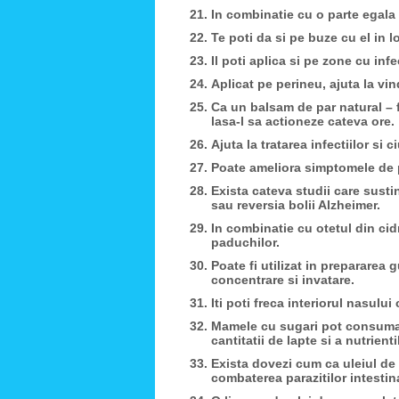
In combinatie cu o parte egala 
Te poti da si pe buze cu el in 
Il poti aplica si pe zone cu inf
Aplicat pe perineu, ajuta la vi
Ca un balsam de par natural – f
lasa-l sa actioneze cateva ore.
Ajuta la tratarea infectiilor si c
Poate ameliora simptomele de 
Exista cateva studii care sust
sau reversia bolii Alzheimer.
In combinatie cu otetul din cid
paduchilor.
Poate fi utilizat in prepararea 
concentrare si invatare.
Iti poti freca interiorul nasulu
Mamele cu sugari pot consuma 3
cantitatii de lapte si a nutrienti
Exista dovezi cum ca uleiul de 
combaterea parazitilor intestinal