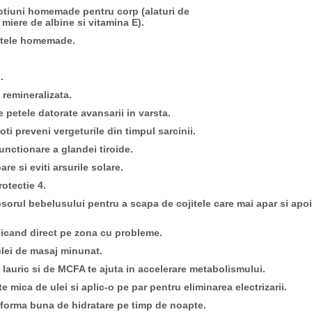
lotiuni homemade pentru corp (alaturi de
miere de albine si vitamina E).
ntele homemade.
.
 remineralizata.
e petele datorate avansarii in varsta.
ti preveni vergeturile din timpul sarcinii.
unctionare a glandei tiroide.
are si eviti arsurile solare.
rotectie 4.
sorul bebelusului pentru a scapa de cojitele care mai apar si apoi
aplicand direct pe zona cu probleme.
ulei de masaj minunat.
lauric si de MCFA te ajuta in accelerare metabolismului.
te mica de ulei si aplic-o pe par pentru eliminarea electrizarii.
o forma buna de hidratare pe timp de noapte.