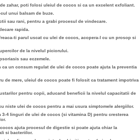
de zahar, poti folosi uleiul de cocos si ca un excelent exfoliant.
locul unui balsam de buze.
ectii sau rani, pentru a grabi procesul de vindecare.
ndecare rapida.
reaca-ti parul uscat cu ulei de cocos, acopera-l cu un prosop si
iupercilor de la nivelul piciorului.
psoriasis sau eczemele.
in ca un consum regulat de ulei de cocos poate ajuta la preventia
ru de mere, uleiul de cocos poate fi folosit ca tratament impotriva
gustarilor pentru copii, aducand beneficii la nivelul capacitatii de
i cu niste ulei de cocos pentru a mai usura simptomele alergiilor.
-4 linguri de ulei de cocos (si vitamina D) pentru cresterea
lor.
cocos ajuta procesul de digestie si poate ajuta chiar la
i si bacteriilor.