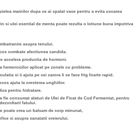
 pielea mainilor dupa ce ai spalat vase pentru a evita uscarea
rin si ulei esential de menta poate rezulta o lotiune buna impotriv
imbatranire asupra tenului.
ocos combate afectiunea candida.
e accelera productia de hormoni.
a hemoroizilor aplicat pe zonele cu probleme.
latia si ii ajuta pe cei carora li se face frig foarte rapid.
ocos ajuta la cresterea unghiilor.
lica pentru hidratare.
 sa fie consumat alaturi de Ulei de Ficat de Cod Fermentat, pentru
ezvoltarii fatului.
se poate crea un balsam de corp minunat,
fice si asupra sanatatii creierului.