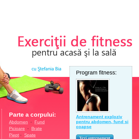
Program fitness:
Parte a corpului:
Antrenament exploziv
pentru abdomen, fund si
Abdomen
·
Fund
coapse
Picioare
·
Brate
Piept
·
Spate
Vezi antrenament