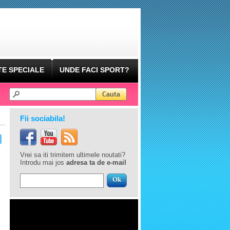
E SPECIALE
UNDE FACI SPORT?
Fii sociabila!
Vrei sa iti trimitem ultimele noutati?
Introdu mai jos
adresa ta de e-mail