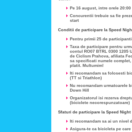
Pe 16 august, intre orele 20:00
Concurentii trebuie sa fie preze
start
Conditii de participare la Speed Nig
Pentru primii 25 de participant
Taxa de participare pentru urma
contul
RO07 BTRL 0300 1205 
de Ciclism Prahova, afiliata Fe
sa specificati numele complet,
platit. Multumim!
Iti recomandam sa folosesti bic
(TT si Triathlon)
Nu recomandam urmatoarele bicic
Down Hill
Organizatorul isi rezerva drep
(biciclete necorespunzatoare)
Sfaturi de participare la Speed Nigh
Iti recomandam sa ai un nivel 
Asigura-te ca bicicleta pe care