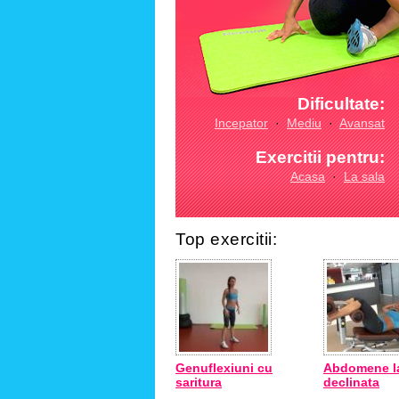
Dificultate:
Incepator
·
Mediu
·
Avansat
Exercitii pentru:
Acasa
·
La sala
Top exercitii:
Genuflexiuni cu
Abdomene l
saritura
declinata