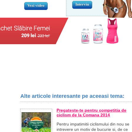
Interviu
Vezi video
Alte articole interesante pe aceeasi tema:
Pregateste-te pentru competitia de
ciclism de la Comana 2014
Pentru impatimitii ciclismului din nou se
intrevere un motiv de bucurie si, de ce