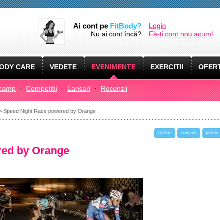
Ai cont pe
FitBody?
Login
Nu ai cont încă?
Fă-ți cont nou acum!
ODY CARE
VEDETE
EVENIMENTE
EXERCITII
OFERT
camp
·
Competitii
·
Lansari
·
Recenzii
> Speed Night Race powered by Orange
ciclism
concurs
premii
red by Orange