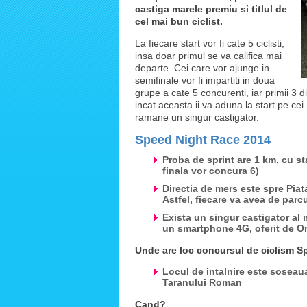
castiga marele premiu si titlul de
cel mai bun ciclist.
La fiecare start vor fi cate 5 ciclisti,
insa doar primul se va califica mai
departe. Cei care vor ajunge in
semifinale vor fi impartiti in doua
grupe a cate 5 concurenti, iar primii 3 di
incat aceasta ii va aduna la start pe cei m
ramane un singur castigator.
Speed Night Race 2014
Proba de sprint are 1 km, cu sta
finala vor concura 6)
Directia de mers este spre Piata
Astfel, fiecare va avea de par
Exista un singur castigator al 
un smartphone 4G, oferit de 
Unde are loc concursul de ciclism 
Locul de intalnire este soseaua
Taranului Roman
Cand?