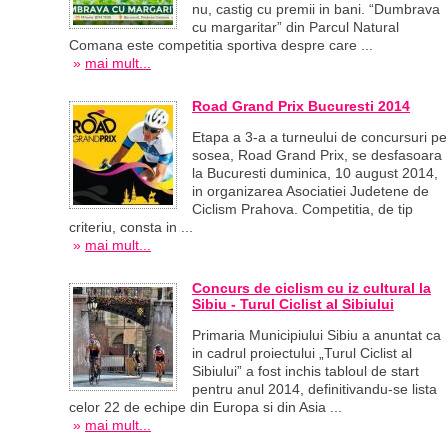
nu, castig cu premii in bani. “Dumbrava
cu margaritar” din Parcul Natural
Comana este competitia sportiva despre care ...
»
mai mult...
Road Grand Prix Bucuresti 2014
Etapa a 3-a a turneului de concursuri pe
sosea, Road Grand Prix, se desfasoara
la Bucuresti duminica, 10 august 2014,
in organizarea Asociatiei Judetene de
Ciclism Prahova. Competitia, de tip
criteriu, consta in ...
»
mai mult...
Concurs de ciclism cu iz cultural la
Sibiu - Turul Ciclist al Sibiului
Primaria Municipiului Sibiu a anuntat ca
in cadrul proiectului „Turul Ciclist al
Sibiului” a fost inchis tabloul de start
pentru anul 2014, definitivandu-se lista
celor 22 de echipe din Europa si din Asia ...
»
mai mult...