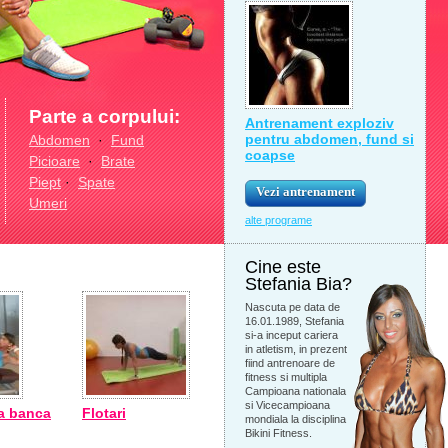
Parte a corpului:
Antrenament exploziv
pentru abdomen, fund si
Abdomen
·
Fund
coapse
Picioare
·
Brate
Piept
·
Spate
Vezi antrenament
Umeri
alte programe
Cine este
Stefania Bia?
Nascuta pe data de
16.01.1989, Stefania
si-a inceput cariera
in atletism, in prezent
fiind antrenoare de
fitness si multipla
Campioana nationala
si Vicecampioana
a banca
Flotari
mondiala la disciplina
Bikini Fitness.