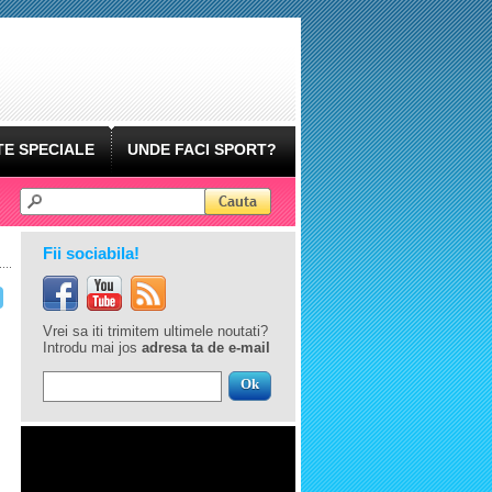
E SPECIALE
UNDE FACI SPORT?
Fii sociabila!
Vrei sa iti trimitem ultimele noutati?
Introdu mai jos
adresa ta de e-mail