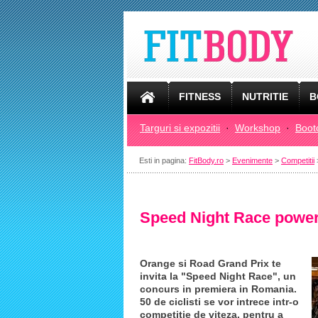
FITNESS
NUTRITIE
B
Targuri si expozitii
·
Workshop
·
Boot
Esti in pagina:
FitBody.ro
>
Evenimente
>
Competitii
Speed Night Race powe
Orange si Road Grand Prix te
invita la "Speed Night Race", un
concurs in premiera in Romania.
50 de ciclisti se vor intrece intr-o
competitie de viteza, pentru a