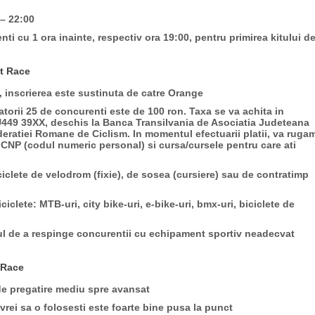
 – 22:00
nti cu 1 ora inainte, respectiv ora 19:00, pentru primirea kitului d
ht Race
i, inscrierea este sustinuta de catre Orange
torii 25 de concurenti este de 100 ron. Taxa se va achita in
U449 39XX
, deschis la Banca Transilvania de Asociatia Judeteana
deratiei Romane de Ciclism. In momentul efectuarii platii, va ruga
 CNP (codul numeric personal) si cursa/cursele pentru care ati
iclete de velodrom (fixie), de sosea (cursiere) sau de contratimp
lete: MTB-uri, city bike-uri, e-bike-uri, bmx-uri, biciclete de
tul de a respinge concurentii cu echipament sportiv neadecvat
t Race
de pregatire mediu spre avansat
 vrei sa o folosesti este foarte bine pusa la punct