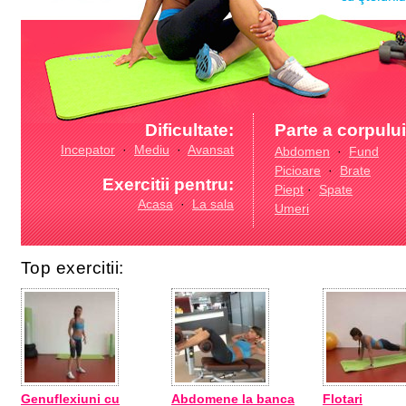
Dificultate:
Parte a corpului
Incepator
·
Mediu
·
Avansat
Abdomen
·
Fund
Picioare
·
Brate
Exercitii pentru:
Piept
·
Spate
Acasa
·
La sala
Umeri
Top exercitii:
Genuflexiuni cu
Abdomene la banca
Flotari