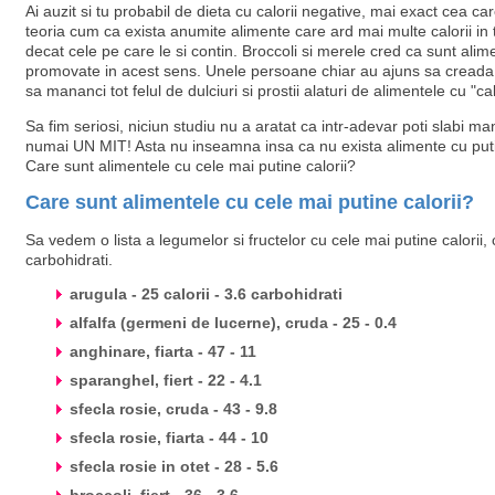
Ai auzit si tu probabil de dieta cu calorii negative, mai exact cea 
teoria cum ca exista anumite alimente care ard mai multe calorii in t
decat cele pe care le si contin. Broccoli si merele cred ca sunt alim
promovate in acest sens. Unele persoane chiar au ajuns sa creada 
sa mananci tot felul de dulciuri si prostii alaturi de alimentele cu "c
Sa fim seriosi, niciun studiu nu a aratat ca intr-adevar poti slabi m
numai UN MIT! Asta nu inseamna insa ca nu exista alimente cu putine
Care sunt alimentele cu cele mai putine calorii?
Care sunt alimentele cu cele mai putine calorii?
Sa vedem o lista a legumelor si fructelor cu cele mai putine calorii, 
carbohidrati.
arugula - 25 calorii - 3.6 carbohidrati
alfalfa (germeni de lucerne), cruda - 25 - 0.4
anghinare, fiarta - 47 - 11
sparanghel, fiert - 22 - 4.1
sfecla rosie, cruda - 43 - 9.8
sfecla rosie, fiarta - 44 - 10
sfecla rosie in otet - 28 - 5.6