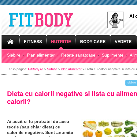
Ai 
FITNESS
NUTRITIE
BODY CARE
VEDETE
Slabire
·
Plan alimentar
·
Retete sanatoase
·
Suplimente
·
Ali
Esti in pagina:
FitBody.ro
>
Nutritie
>
Plan alimentar
> Dieta cu calorii negative si lista cu
slabire
Dieta cu calorii negative si lista cu alime
calorii?
Ai auzit si tu probabil de acea
teorie (sau chiar dieta) cu
caloriile negative. Sunt anumite