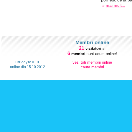
pornesc de la baz
»
mai mult...
Membri online
21
vizitatori
si
6
membri
sunt acum online!
FitBody.ro v1.0.
vezi toti membrii online
online din 15.10.2012
cauta membri