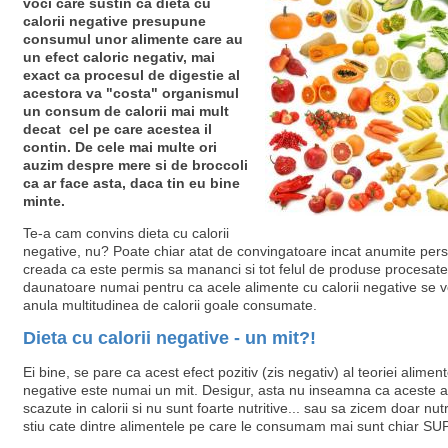
voci care sustin ca dieta cu
calorii negative presupune
consumul unor alimente care au
un efect caloric negativ, mai
exact ca procesul de digestie al
acestora va "costa" organismul
un consum de calorii mai mult
decat cel pe care acestea il
contin. De cele mai multe ori
auzim despre mere si de broccoli
ca ar face asta, daca tin eu bine
minte.
Te-a cam convins dieta cu calorii
negative, nu? Poate chiar atat de convingatoare incat anumite per
creada ca este permis sa mananci si tot felul de produse procesate
daunatoare numai pentru ca acele alimente cu calorii negative se 
anula multitudinea de calorii goale consumate.
Dieta cu calorii negative - un mit?!
Ei bine, se pare ca acest efect pozitiv (zis negativ) al teoriei aliment
negative este numai un mit. Desigur, asta nu inseamna ca aceste a
scazute in calorii si nu sunt foarte nutritive... sau sa zicem doar nut
stiu cate dintre alimentele pe care le consumam mai sunt chiar S