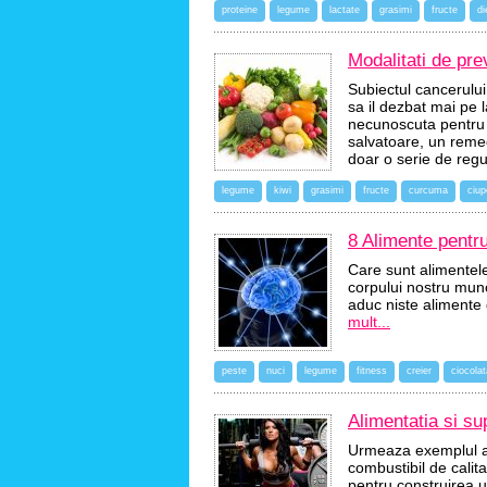
proteine
legume
lactate
grasimi
fructe
di
Modalitati de pre
Subiectul cancerului
sa il dezbat mai pe 
necunoscuta pentru 
salvatoare, un remed
doar o serie de reg
legume
kiwi
grasimi
fructe
curcuma
ciup
8 Alimente pentru
Care sunt alimentele 
corpului nostru munc
aduc niste alimente 
mult...
peste
nuci
legume
fitness
creier
ciocola
Alimentatia si su
Urmeaza exemplul al
combustibil de calit
pentru construirea 