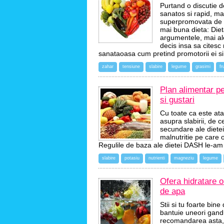
Purtand o discutie de
sanatos si rapid, ma
superpromovata de Dr
mai buna dieta: Die
argumentele, mai ale
decis insa sa citesc
sanataoasa cum pretind promotorii ei s
zahar
tensiune
slabire
legume
grasimi
fr
Plan alimentar p
si gustari
Cu toate ca este at
asupra slabirii, de 
secundare ale diete
malnutritie pe care o
Regulile de baza ale dietei DASH le-am 
slabire
potasiu
nutrienti
magneziu
legume
Ofera hidratare o
de apa
Stii si tu foarte bi
bantuie uneori gandu
recomandarea asta, i