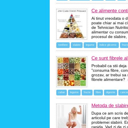
Ce alimente conti
Ai tinut vreodata o d
poate chiar ai mai cit
de Tehnician Nutriti
alimentar cu consum 
procesul de slabire, 
tonifiere
slabire
legume
indice glicemic
fruc
Ce sunt fibrele al
Probabil ca stii dej
"consuma fibre, cons
grozav, ar trebui sa
fibrele alimentare?
zahar
legume
fructe
fibre
digestie
cance
Metoda de slabire
Dupa ce am scris de
articolul pe care tre
problemei slabirii. E
rapida. Vad zi de zi 