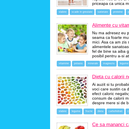
priceapa ca unica 
slabire
scade in greutate
satietate
proteine
Alimente cu vitam
Nu ma adresez eu pre
seama ca foarte mult
mici. Asa ca am zis 
alimentele sanatoase
fel de bine sa aiba 
posibil pentru a-si 
vitamine
potasiu
minerale
magneziu
legume
Dieta cu calorii n
Ai auzit si tu probab
voci care sustin ca
efect caloric negati
consum de calorii ma
despre mere si de br
slabire
legume
fructe
dieta
carbohidrati
c
Ce sa mananci ca