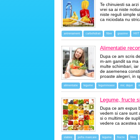
Te chinuiesti sa arz
vrei sa ai niste not
niste reguli simple s
ca niciodata nu stri
antrenament
carbohidrati
fibre
grasime
HIIT
Alimentatie reco
Dupa ce am scris des
m-am gandit sa ma oc
multe schimbari, iar 
de asemenea constie
proaste alegeri, in 
alimentatie
legume
leguminoase
mic dejun
m
Legume, fructe si
Dupa ce am expus be
vedem si care sunt a
si o multime de supl
vedere ca acestea su
slabire
pofta mancare
legume
fructe
fibre