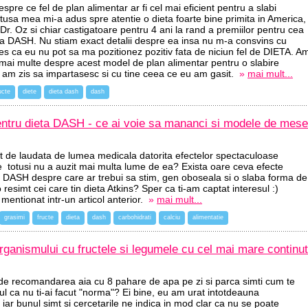
spre ce fel de plan alimentar ar fi cel mai eficient pentru a slabi
tusa mea mi-a adus spre atentie o dieta foarte bine primita in America,
. Oz si chiar castigatoare pentru 4 ani la rand a premiilor pentru cea
ta DASH. Nu stiam exact detalii despre ea insa nu m-a consvins cu
s ca eu nu pot sa ma pozitionez pozitiv fata de niciun fel de DIETA. A
 mai multe despre acest model de plan alimentar pentru o slabire
i am zis sa impartasesc si cu tine ceea ce eu am gasit.
»
mai mult...
ucte
diete
dieta dash
dash
entru dieta DASH - ce ai voie sa mananci si modele de mese
at de laudata de lumea medicala datorita efectelor spectaculoase
ce totusi nu a auzit mai multa lume de ea? Exista oare ceva efecte
i DASH despre care ar trebui sa stim, gen oboseala si o slaba forma de
 resimt cei care tin dieta Atkins? Sper ca ti-am captat interesul :)
mentionat intr-un articol anterior.
»
mai mult...
grasimi
fructe
dieta
dash
carbohidrati
calciu
alimentatie
rganismului cu fructele si legumele cu cel mai mare continut
ne de recomandarea aia cu 8 pahare de apa pe zi si parca simti cum te
l ca nu ti-ai facut "norma"? Ei bine, eu am urat intotdeauna
ar bunul simt si cercetarile ne indica in mod clar ca nu se poate