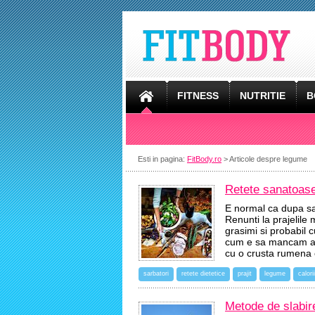
FITNESS
NUTRITIE
B
Esti in pagina:
FitBody.ro
> Articole despre legume
Retete sanatoase 
E normal ca dupa sar
Renunti la prajelile 
grasimi si probabil
cum e sa mancam ali
cu o crusta rumena
sarbatori
retete dietetice
prajit
legume
calorii
Metode de slabir