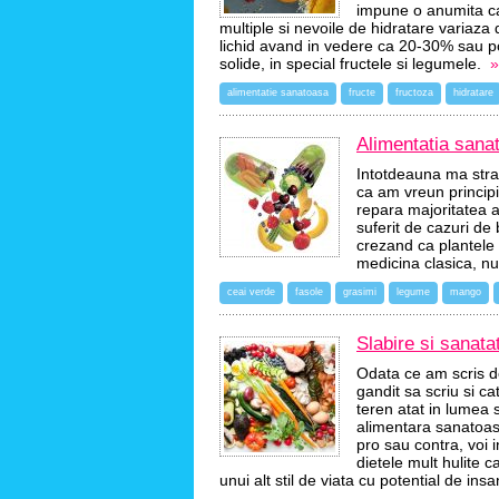
impune o anumita can
multiple si nevoile de hidratare variaza
lichid avand in vedere ca 20-30% sau p
solide, in special fructele si legumele.
»
alimentatie sanatoasa
fructe
fructoza
hidratare
Alimentatia sana
Intotdeauna ma stra
ca am vreun principi
repara majoritatea a
suferit de cazuri de
crezand ca plantele 
medicina clasica, nu
ceai verde
fasole
grasimi
legume
mango
Slabire si sanatat
Odata ce am scris de
gandit sa scriu si c
teren atat in lumea 
alimentara sanatoasa
pro sau contra, voi i
dietele mult hulite 
unui alt stil de viata cu potential de in