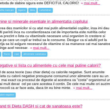
metoda de slabire sigura este DEFICITUL CALORIC!
»
mai mult...
pofta mancare
legume
dieta
carbohidrati
ine si minerale esentiale in alimentatia copilului
a des mamicilor si cu atat mai putin alimentatiei copiilor, insa imi dau
i parinti inca nu constientizeaza cat de importanta este nutritia celor
sa prezint o lista cu vitaminele necesare unui organism in crestere si
 pe care un copil ar trebui sa le consume. Desigur ca si adultii pot la
grija sa isi asigure necesarul de vitamine si sa manance cat mai sanato
atinge acel necesar.
»
mai mult...
fructe
copii
alimentatie sanatoasa
egative si lista cu alimentele cu cele mai putine calorii?
il de acea teorie (sau chiar dieta) cu caloriile negative. Sunt anumite
 dieta cu calorii negative presupune consumul unor alimente care au un
v, mai exact ca procesul de digestie al acestora va "costa" organismul u
i mult decat cel pe care acestea il contin. De cele mai multe ori auzim
occoli ca ar face asta, daca tin eu bine minte.
»
mai mult...
alorii negative
nd tii Dieta DASH si cat de sanatoasa este?