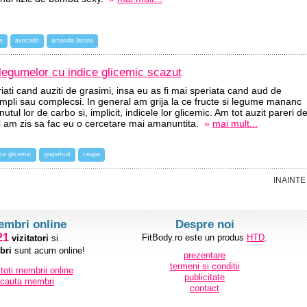
e
avocado
amanda latona
i legumelor cu indice glicemic scazut
riati cand auziti de grasimi, insa eu as fi mai speriata cand aud de
 simpli sau complecsi. In general am grija la ce fructe si legume mananc
nutul lor de carbo si, implicit, indicele lor glicemic. Am tot auzit pareri d
si am zis sa fac eu o cercetare mai amanuntita.
»
mai mult...
ice glicemic
grapefruit
ceapa
INAINTE
embri online
Despre noi
21
FitBody.ro este un produs
HTD
.
vizitatori
si
ri
sunt acum online!
prezentare
termeni si conditii
 toti membrii online
publicitate
cauta membri
contact