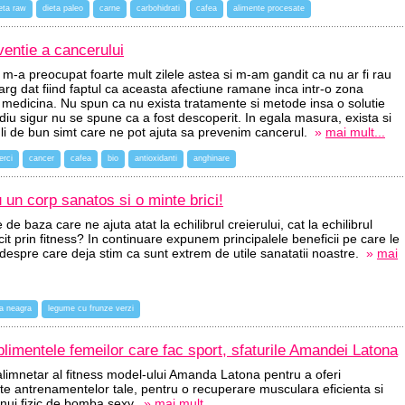
eta raw
dieta paleo
carne
carbohidrati
cafea
alimente procesate
ventie a cancerului
 m-a preocupat foarte mult zilele astea si m-am gandit ca nu ar fi rau
larg dat fiind faptul ca aceasta afectiune ramane inca intr-o zona
medicina. Nu spun ca nu exista tratamente si metode insa o solutie
iu sigur nu se spune ca a fost descoperit. In egala masura, exista si
uli de bun simt care ne pot ajuta sa prevenim cancerul.
»
mai mult...
erci
cancer
cafea
bio
antioxidanti
anghinare
 un corp sanatos si o minte brici!
de baza care ne ajuta atat la echilibrul creierului, cat la echilibrul
it prin fitness? In continuare expunem principalele beneficii pe care le
despre care deja stim ca sunt extrem de utile sanatatii noastre.
»
mai
ta neagra
legume cu frunze verzi
plimentele femeilor care fac sport, sfaturile Amandei Latona
imnetar al fitness model-ului Amanda Latona pentru a oferi
ate antrenamentelor tale, pentru o recuperare musculara eficienta si
unui fizic de bomba sexy.
»
mai mult...