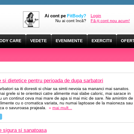
Ai cont pe
FitBody?
Login
Nu ai cont încă?
Fă-ți cont nou acum!
ODY CARE
VEDETE
EVENIMENTE
EXERCITII
OFERT
si dietetice pentru perioada de dupa sarbatori
batori sa iti doresti si chiar sa simti nevoia sa mananci mai sanatos.
mai grele si te orientezi catre alimente mai slabe caloric, mai sarace in
 cu un continut ceva mai mare de apa si mai mic de sare. Ne amintim de
mente cu o cromatica variata, nu numai laptoase de la maioneza sau
 ca o savuroasa prajeala.
»
mai mult...
e sigura si sanatoasa