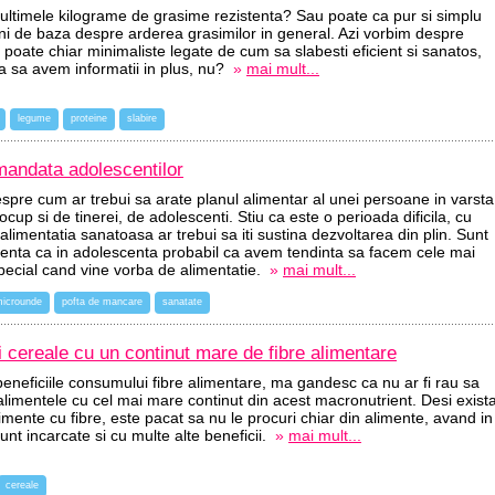
i ultimele kilograme de grasime rezistenta? Sau poate ca pur si simplu
iuni de baza despre arderea grasimilor in general. Azi vorbim despre
i poate chiar minimaliste legate de cum sa slabesti eficient si sanatos,
ca sa avem informatii in plus, nu?
»
mai mult...
legume
proteine
slabire
mandata adolescentilor
pre cum ar trebui sa arate planul alimentar al unei persoane in varsta
up si de tinerei, de adolescenti. Stiu ca este o perioada dificila, cu
alimentatia sanatoasa ar trebui sa iti sustina dezvoltarea din plin. Sunt
nta ca in adolescenta probabil ca avem tendinta sa facem cele mai
special cand vine vorba de alimentatie.
»
mai mult...
icrounde
pofta de mancare
sanatate
 cereale cu un continut mare de fibre alimentare
neficiile consumului fibre alimentare, ma gandesc ca nu ar fi rau sa
limentele cu cel mai mare continut din acest macronutrient. Desi exist
imente cu fibre, este pacat sa nu le procuri chiar din alimente, avand in
nt incarcate si cu multe alte beneficii.
»
mai mult...
cereale