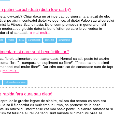
n putini carbohidrati (dieta low-carb)?
ieta low-carb? Chiar daca nu ai incercat, cu siguranta ai auzit de ele,
it si pe aici in contextul dietei ketogenice, al dietei Paleo sau al cursului
onist la Fitness Scandinavia. Eu oricum promovez in general un stil
moderat de glucide datorita beneficiilor pe care le vei vedea in
dar si al sanatatii.
»
mai mult...
toza
fructe
dieta
carbohidrati
alimente
alimentatie
imentare si care sunt beneficiile lor?
a ca fibrele alimentare sunt sanatoase. Normal ca stii, peste tot auzim
uma fibre!", "cumpara un supliment cu fibre!", "fireste ca nu te simti
 mananci mai multe fibre!". Dar stim oare cat de sanatoase sunt de fapt
»
mai mult...
r
boli cardiovasculare
 rapida fara cura sau dieta!
spre ideile gresite legate de slabire, mi-am dat seama ca asta era
buia sa il fi abordat cu mult timp in urma, sa pornesc de la baza
ste un articol cu informatiile cat mai basic pentru o slabire sanatoasa si
cum tot felul de aiureli de teorii sunt lansate si nimeni nu vrea sa