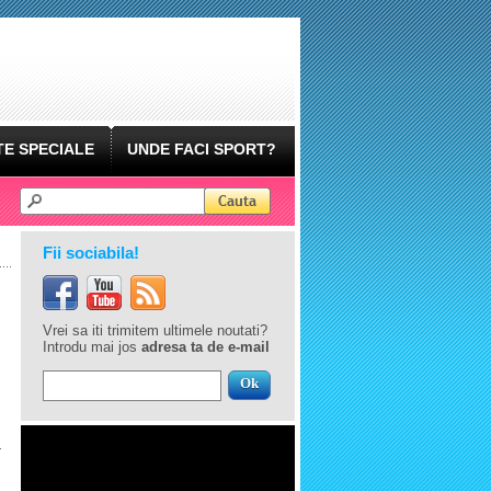
E SPECIALE
UNDE FACI SPORT?
Fii sociabila!
Vrei sa iti trimitem ultimele noutati?
Introdu mai jos
adresa ta de e-mail