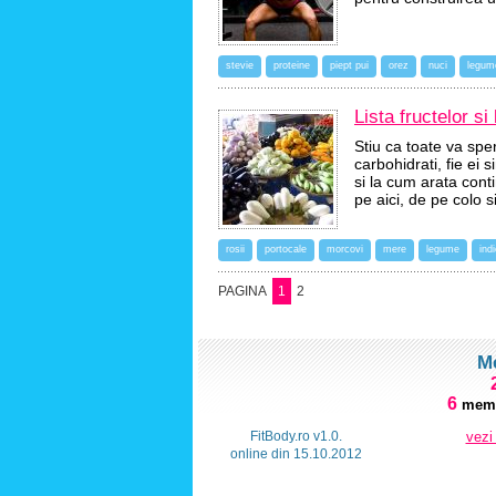
stevie
proteine
piept pui
orez
nuci
legum
Lista fructelor s
Stiu ca toate va spe
carbohidrati, fie ei
si la cum arata conti
pe aici, de pe colo 
rosii
portocale
morcovi
mere
legume
ind
PAGINA
1
2
M
6
memb
FitBody.ro v1.0.
vezi
online din 15.10.2012