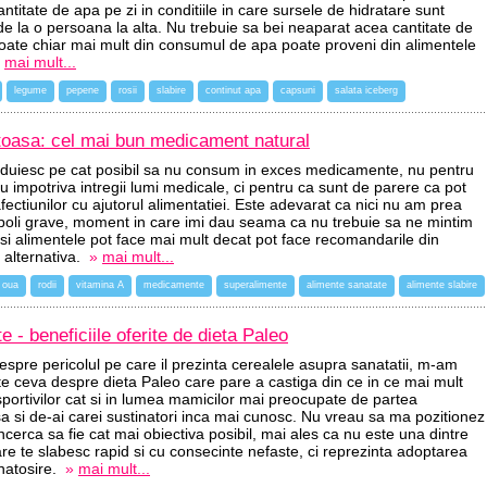
titate de apa pe zi in conditiile in care sursele de hidratare sunt
 de la o persoana la alta. Nu trebuie sa bei neaparat acea cantitate de
oate chiar mai mult din consumul de apa poate proveni din alimentele
mai mult...
legume
pepene
rosii
slabire
continut apa
capsuni
salata iceberg
toasa: cel mai bun medicament natural
duiesc pe cat posibil sa nu consum in exces medicamente, nu pentru
u impotriva intregii lumi medicale, ci pentru ca sunt de parere ca pot
fectiunilor cu ajutorul alimentatiei. Este adevarat ca nici nu am prea
 boli grave, moment in care imi dau seama ca nu trebuie sa ne mintim
si alimentele pot face mai mult decat pot face recomandarile din
 alternativa.
»
mai mult...
oua
rodii
vitamina A
medicamente
superalimente
alimente sanatate
alimente slabire
e - beneficiile oferite de dieta Paleo
spre pericolul pe care il prezinta cerealele asupra sanatatii, m-am
ate ceva despre dieta Paleo care pare a castiga din ce in ce mai mult
sportivilor cat si in lumea mamicilor mai preocupate de partea
 si de-ai carei sustinatori inca mai cunosc. Nu vreau sa ma pozitionez
ncerca sa fie cat mai obiectiva posibil, mai ales ca nu este una dintre
care te slabesc rapid si cu consecinte nefaste, ci reprezinta adoptarea
sanatosire.
»
mai mult...