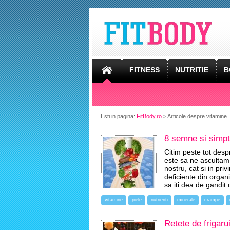
FITNESS
NUTRITIE
B
Esti in pagina:
FitBody.ro
> Articole despre vitamine
8 semne si simpt
Citim peste tot desp
este sa ne ascultam. 
nostru, cat si in pr
deficiente din organ
sa iti dea de gandit
vitamine
piele
nutrienti
minerale
crampe
Retete de frigaru