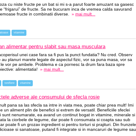
za cu niste fructe pe un bat si mi s-a parut foarte amuzant sa gasesc
te “frigarui” de fructe. Sa ne bucuram inca de vremea calda savurand
 zemoase fructe in combinatii diverse.
»
mai mult...
natoase
vitamine
lan alimentar pentru slabit sau masa musculara
 acoperisul unei case fara sa fi pus la punct fundatia? Nu cred. Observ
au planuri marete legate de aspectul fizic, vor sa puna masa, vor sa
 le vor pe ambele. Problema e ca pornesc la drum fara baza spre
iective: alimentatia!
»
mai mult...
tonifiere
vitamine
ectele adverse ale consumului de sfecla rosie
mult pana sa las sfecla sa intre in viata mea, poate chiar prea mult! Imi
un aliment plin de beneficii si extrem de versatil. Beneficiile sfeclei
ii sunt nenumarate, ea avand un continut bogat in vitamine, minerale si
gata la ciorbele de legume, dar poate fi consumata si coapta sau sub
r poate fi un grozav ingredient si pentru torturi si prajituri. Din frunzele
elicioase si sanatoase, putand fi integrate si in mancaruri de legume sau