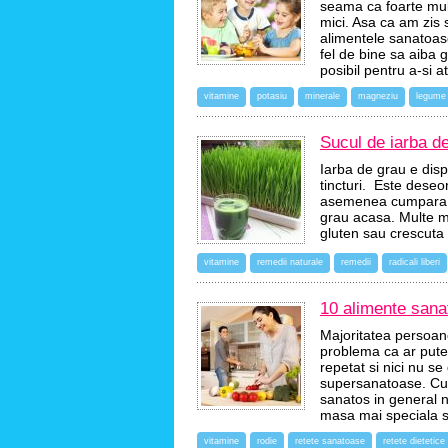
seama ca foarte mult
mici. Asa ca am zis 
alimentele sanatoase
fel de bine sa aiba 
posibil pentru a-si 
vitamine
potasiu
minerale
magneziu
legume
Sucul de iarba de
Iarba de grau e dispo
tincturi. Este deseor
asemenea cumpara se
grau acasa. Multe ma
gluten sau crescuta f
vitamine
remedii naturale
remedii
radicali liberi
10 alimente sanat
Majoritatea persoane
problema ca ar pute
repetat si nici nu 
supersanatoase. Cu s
sanatos in general nu 
masa mai speciala s
vitamine
rodie
retete sanatoase
retete dietetice