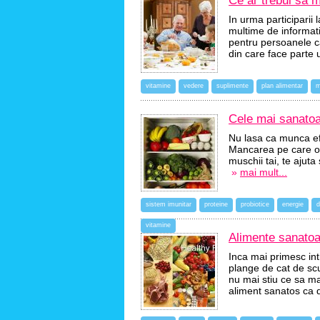
Ce ar trebui sa 
In urma participarii
multime de informatii
pentru persoanele ca
din care face parte 
vitamine
vedere
suplimente
plan alimentar
m
Cele mai sanatoa
Nu lasa ca munca efi
Mancarea pe care o c
muschii tai, te ajuta
»
mai mult...
sistem imunitar
proteine
probiotice
energie
d
vitamine
Alimente sanatoas
Inca mai primesc in
plange de cat de sc
nu mai stiu ce sa m
aliment sanatos ca 