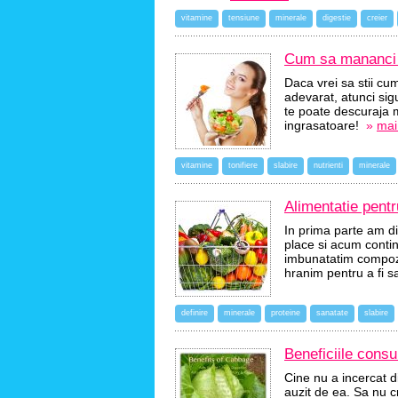
vitamine
tensiune
minerale
digestie
creier
Cum sa mananci s
Daca vrei sa stii cu
adevarat, atunci sigu
te poate descuraja m
ingrasatoare!
»
mai 
vitamine
tonifiere
slabire
nutrienti
minerale
Alimentatie pentr
In prima parte am di
place si acum conti
imbunatatim compozi
hranim pentru a fi 
definire
minerale
proteine
sanatate
slabire
Beneficiile consu
Cine nu a incercat d
auzit de ea. Sa nu 