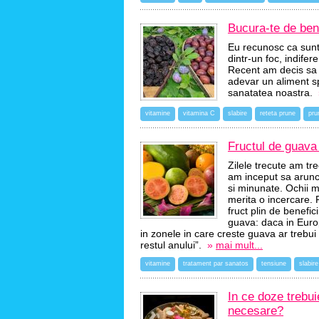
Bucura-te de bene
Eu recunosc ca sunt
dintr-un foc, indifer
Recent am decis sa c
adevar un aliment sp
sanatatea noastra.
vitamine
vitamina C
slabire
reteta prune
pru
Fructul de guava 
Zilele trecute am tr
am inceput sa arunc u
si minunate. Ochii m
merita o incercare. 
fruct plin de benefic
guava: daca in Europ
in zonele in care creste guava ar trebui
restul anului”.
»
mai mult...
vitamine
tratament par sanatos
tensiune
slabire
In ce doze trebui
necesare?