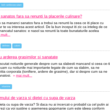
boli cardiovasculare
anatos fara sa renunti la placerile culinare?
m sa mananci sanatos fara a trebui sa renunti la ceea ce iti place cu
r te va interesa acest articol. De la bun inceput iti zic ca inteleg de ce
ancatul sanatos: e nasol sa renunti la toate bunataturile acelea
mult...
definire
calorii
u arderea grasimilor si sanatate
scutat notiunile generale despre cum sa slabesti mancand si ceea ce-ti
nuam cu notiunile mai importante legate de cum sa slabim, sa ne
tia corporala (tonifiere, ardere de grasime), dar si despre cum sa ne
sanatosi.
»
mai mult...
vitamine
mului de varza si dietei cu supa de varza
ieta cu supa de varza? Si daca nu ai incercat-o probabil ca cel putin ai
crezi ca voi sustine o asemenea gogomanie cum este ideea conform