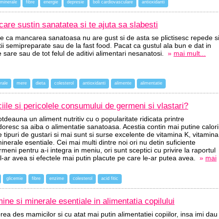
minerale
fibre
energie
depresie
boli cardiovasculare
antioxidanti
are sustin sanatatea si te ajuta sa slabesti
e ca mancarea sanatoasa nu are gust si de asta se plictisesc repede s
tii semipreparate sau de la fast food. Pacat ca gustul ala bun e dat in
sare sau de tot felul de aditivi alimentari nesanatosi.
»
mai mult...
rale
mere
dieta
colesterol
antioxidanti
alimente
alimentatie
iile si pericolele consumului de germeni si vlastari?
tdeauna un aliment nutritiv cu o popularitate ridicata printre
doresc sa aiba o alimentatie sanatoasa. Acestia contin mai putine calori
e tipuri de gustari si mai sunt si surse excelente de vitamina K, vitamina
 minerale esentiale. Cei mai multi dintre noi ori nu detin suficiente
meni pentru a-i integra in meniu, ori sunt sceptici cu privire la raportul
 l-ar avea si efectele mai putin placute pe care le-ar putea avea.
»
mai
glicemie
fibre
enzime
colesterol
acid fitic
ine si minerale esentiale in alimentatia copilului
a des mamicilor si cu atat mai putin alimentatiei copiilor, insa imi dau