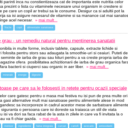
i parinti inca nu constientizeaza cat de importanta este nutritia celor
sa prezint o lista cu vitaminele necesare unui organism in crestere si
 pe care un copil ar trebui sa le consume. Desigur ca si adultii pot la
grija sa isi asigure necesarul de vitamine si sa manance cat mai sanato
atinge acel necesar.
»
mai mult...
fructe
copii
alimentatie sanatoasa
 grau - un remediu natural pentru mentinerea sanatatii
nibila in multe forme, inclusiv tablete, capsule, extracte lichide si
i folosita pentru stors sau adaugata la smoothie-uri si ceaiuri. Puteti de
minte de iarba de grau sau kituri pentru a va creste propria iarba de
gazine ofera posibilitatea achizitionarii de iarba de grau organica far
ara bacterii si ciuperci sau organic in aer liber.
»
mai mult...
minerale
energie
digestie
oase pe care sa le folosesti in retete pentru ocazii speciale
lor care gatesc pentru o masa mai festiva nu isi pun de prea multe ori
a gasi alternative mult mai sanatoase pentru alimentele alese in mod
se gandesc sa incorporeze in cadrul acestor mese de sarbatoare aliment
iguranta o persoana care isi doreste sa traiasca un stil de viata
isi va dori sa faca rabat de la asta in zilele in care va fi invitata la o
au va fi chiar gazda.
»
mai mult...
merisor
ingrediente
faina integrala
curcan
cartofi
avocado
antioxidanti