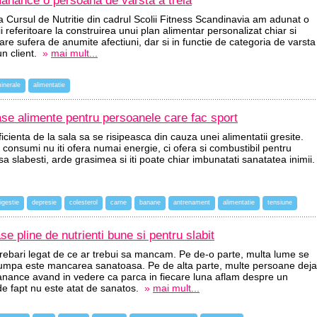
manance o persoana de varsta a treia
 la Cursul de Nutritie din cadrul Scolii Fitness Scandinavia am adunat o
 referitoare la construirea unui plan alimentar personalizat chiar si
re sufera de anumite afectiuni, dar si in functie de categoria de varsta
un client.
»
mai mult...
inerale
alimentatie
se alimente pentru persoanele care fac sport
cienta de la sala sa se risipeasca din cauza unei alimentatii gresite.
onsumi nu iti ofera numai energie, ci ofera si combustibil pentru
 sa slabesti, arde grasimea si iti poate chiar imbunatati sanatatea inimii.
igestie
depresie
colesterol
carne
banane
antrenament
alimentatie
tensiune
e pline de nutrienti bune si pentru slabit
trebari legat de ce ar trebui sa mancam. Pe de-o parte, multa lume se
umpa este mancarea sanatoasa. Pe de alta parte, multe persoane deja
anance avand in vedere ca parca in fiecare luna aflam despre un
de fapt nu este atat de sanatos.
»
mai mult...