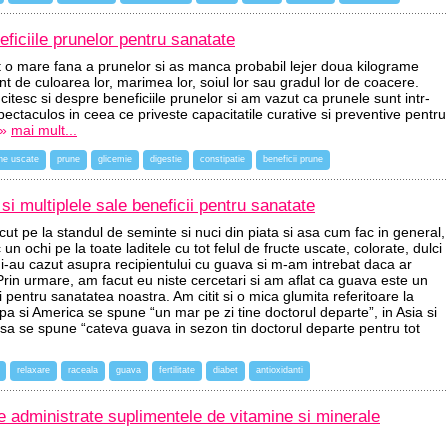
ficiile prunelor pentru sanatate
 o mare fana a prunelor si as manca probabil lejer doua kilograme
ent de culoarea lor, marimea lor, soiul lor sau gradul lor de coacere.
itesc si despre beneficiile prunelor si am vazut ca prunele sunt intr-
ectaculos in ceea ce priveste capacitatile curative si preventive pentru
»
mai mult...
ne uscate
prune
glicemie
digestie
constipatie
beneficii prune
si multiplele sale beneficii pentru sanatate
ecut pe la standul de seminte si nuci din piata si asa cum fac in general,
n ochi pe la toate laditele cu tot felul de fructe uscate, colorate, dulci
i-au cazut asupra recipientului cu guava si m-am intrebat daca ar
Prin urmare, am facut eu niste cercetari si am aflat ca guava este un
ii pentru sanatatea noastra. Am citit si o mica glumita referitoare la
a si America se spune “un mar pe zi tine doctorul departe”, in Asia si
 sa se spune “cateva guava in sezon tin doctorul departe pentru tot
relaxare
raceala
guava
fertilitate
diabet
antioxidanti
e administrate suplimentele de vitamine si minerale