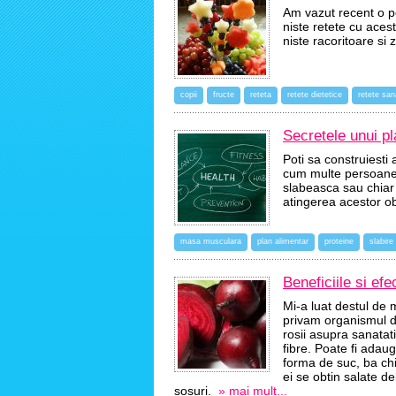
Am vazut recent o po
niste retete cu aces
niste racoritoare si
copii
fructe
reteta
retete dietetice
retete sa
Secretele unui p
Poti sa construiesti
cum multe persoane 
slabeasca sau chiar
atingerea acestor ob
masa musculara
plan alimentar
proteine
slabire
Beneficiile si ef
Mi-a luat destul de 
privam organismul de 
rosii asupra sanatat
fibre. Poate fi adau
forma de suc, ba chia
ei se obtin salate d
sosuri.
»
mai mult...