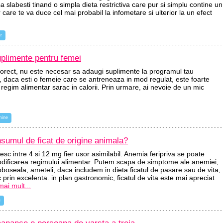
a slabesti tinand o simpla dieta restrictiva care pur si simplu contine un
care te va duce cel mai probabil la infometare si ulterior la un efect
e
plimente pentru femei
corect, nu este necesar sa adaugi suplimente la programul tau
Dar, daca esti o femeie care se antreneaza in mod regulat, este foarte
 regim alimentar sarac in calorii. Prin urmare, ai nevoie de un mic
mine
sumul de ficat de origine animala?
esc intre 4 si 12 mg fier usor asimilabil. Anemia feripriva se poate
odificarea regimului alimentar. Putem scapa de simptome ale anemiei,
boseala, ameteli, daca includem in dieta ficatul de pasare sau de vita,
 prin excelenta. in plan gastronomic, ficatul de vita este mai apreciat
mai mult...
e