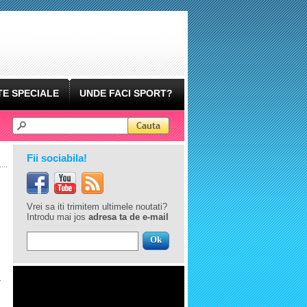
E SPECIALE
UNDE FACI SPORT?
Fii sociabila!
Vrei sa iti trimitem ultimele noutati?
Introdu mai jos
adresa ta de e-mail