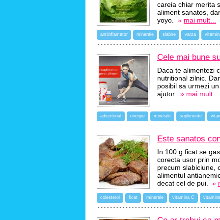
careia chiar merita s
aliment sanatos, dar 
yoyo.
»
mai mult...
antiinflamator
minerale
slabire
varza
vitamin
Cele mai bune su
Daca te alimentezi 
nutritional zilnic. 
posibil sa urmezi un
ajutor.
»
mai mult...
advertorial
energie
minerale
suplimente
vita
Este sanatos con
In 100 g ficat se gas
corecta usor prin m
precum slabiciune, o
alimentul antianemic
decat cel de pui.
»
colesterol
ficat
minerale
vitamina C
vitamin