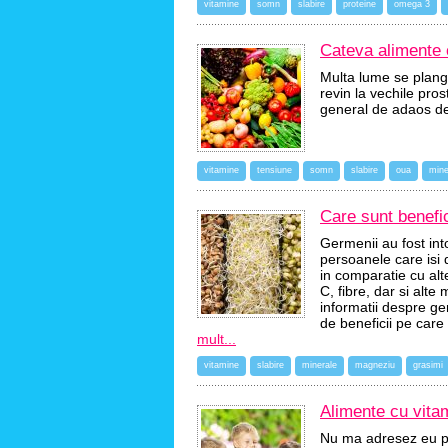
vitamine
somn
slabire
proteine
omega 3
Cateva alimente c
Multa lume se plang
revin la vechile pros
general de adaos de 
vitamine
tensiune
somn
slabire
oua
mine
Care sunt benefic
Germenii au fost into
persoanele care isi 
in comparatie cu alt
C, fibre, dar si alte
informatii despre ger
de beneficii pe care
mult...
vitamine
slabire
minerale
magneziu
grasimi
Alimente cu vitam
Nu ma adresez eu pre