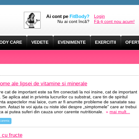
Ai cont pe
FitBody?
Login
Nu ai cont încă?
Fă-ți cont nou acum!
ODY CARE
VEDETE
EVENIMENTE
EXERCITII
OFERT
ome ale lipsei de vitamine si minerale
re cat de important este sa fim conectati la noi insine, cat de important
Se aplica atat in privinta lucrurilor cu substrat, care tin de spiritul
ivinta aspectelor mai laice, cum ar fi anumite probleme de sanatate sau
ism. Astazi te voi ajuta cu niste idei despre „simptomele” care ar trebui
 ca ai putea suferi din cauza unor carente nutritionale.
»
mai mult...
carenta
i cu fructe