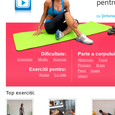
Dificultate:
Parte a corpului
Incepator
·
Mediu
·
Avansat
Abdomen
·
Fund
Picioare
·
Brate
Exercitii pentru:
Piept
·
Spate
Acasa
·
La sala
Umeri
Top exercitii: