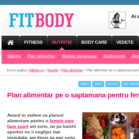
Ai 
FITNESS
NUTRITIE
BODY CARE
VEDETE
Slabire
·
Plan alimentar
·
Retete sanatoase
·
Suplimente
·
Ali
Esti in pagina:
FitBody.ro
>
Nutritie
>
Plan alimentar
> Plan alimentar pe o saptamana pen
slabire
salata
proteine
plan aliment
Plan alimentar pe o saptamana pentru fe
Avand in vedere ca planuri
alimentare pentru o
femeie care
face sport
am scris, iar pe baietii
sportivi nu ii neglijez mai
niciodata, am decis sa mai scriu