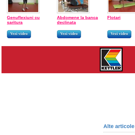
Genuflexiuni cu
Abdomene la banca
Flotari
saritura
declinata
Vezi video
Vezi video
Vezi video
Alte articol