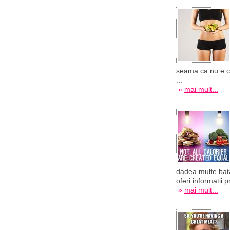
seama ca nu e chi
...
»
mai mult...
dadea multe bata
oferi informatii p
»
mai mult...