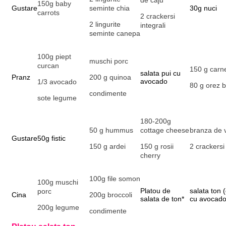
de caju
150g baby
Gustare
seminte chia
30g nuci
carrots
2 crackersi
2 lingurite
integrali
seminte canepa
100g piept
muschi porc
curcan
150 g carn
salata pui cu
Pranz
200 g quinoa
avocado
1/3 avocado
80 g orez b
condimente
sote legume
180-200g
50 g hummus
cottage cheese
branza de 
Gustare
50g fistic
150 g ardei
150 g rosii
2 crackersi 
cherry
100g file somon
100g muschi
Platou de
salata ton 
porc
Cina
200g broccoli
salata de ton*
cu avocado
200g legume
condimente