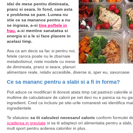
idei de mese pentru dimineata,
pranz si seara. In fond, cam asta
e problema se pare. Lumea nu
stie ce sa manance pentru a nu
se ingrasa, a-si
tine poftele in
frau
, a-si mentine sanatatea si
energia si a le si face placere in
acelasi timp.
Asa ca am decis sa fac si pentru noi,
fetele carora poate nu le zbarnaie
metabolismul, niste modele cu mese
de dimineata, pranz si seara, planuri
alimentare reale, relativ accesibile, diverse si, sper eu, savuroase.
Ce sa mananc pentru a slabi si a fi in forma?
Poti aduce ce modificari iti doresti atata timp cat pastrezi caloriile si 
multime de calculatoare de calorii pe net deci nu e panica sa nu ga
ingredient. Cred ca inclusiv pe site-urile romanesti vei identifica ma
ingredientele.
Te sfatuiesc
sa iti calculezi necesarul caloric
conform formulei din
scaderea in greutate
si sa iti adaptezi ori alimentatia pentru a slabi,
mult sport pentru arderea caloriilor in plus.