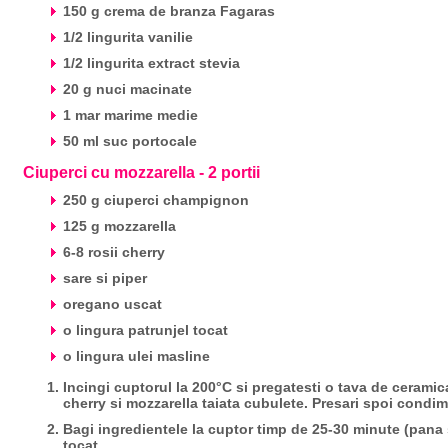
150 g crema de branza Fagaras
1/2 lingurita vanilie
1/2 lingurita extract stevia
20 g nuci macinate
1 mar marime medie
50 ml suc portocale
Ciuperci cu mozzarella - 2 portii
250 g ciuperci champignon
125 g mozzarella
6-8 rosii cherry
sare si piper
oregano uscat
o lingura patrunjel tocat
o lingura ulei masline
Incingi cuptorul la 200°C si pregatesti o tava de ceramica 
cherry si mozzarella taiata cubulete. Presari spoi condim
Bagi ingredientele la cuptor timp de 25-30 minute (pana 
tocat.