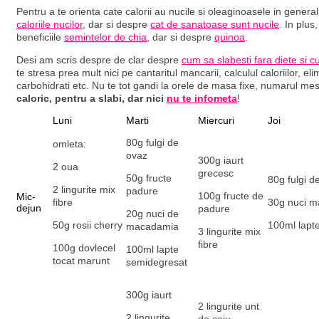
Pentru a te orienta cate calorii au nucile si oleaginoasele in general
caloriile nucilor
, dar si despre
cat de sanatoase sunt nucile
. In plus,
beneficiile
semintelor de chia
, dar si despre
quinoa
.
Desi am scris despre de clar despre
cum sa slabesti fara diete si c
te stresa prea mult nici pe cantaritul mancarii, calculul caloriilor, el
carbohidrati etc. Nu te tot gandi la orele de masa fixe, numarul mese
caloric, pentru a slabi, dar nici
nu te infometa
!
Luni
Marti
Miercuri
Joi
80g fulgi de
omleta:
ovaz
300g iaurt
2 oua
grecesc
50g fructe
80g fulgi d
2 lingurite mix
padure
100g fructe de
Mic-
fibre
30g nuci 
dejun
padure
20g nuci de
50g rosii cherry
100ml lapt
macadamia
3 lingurite mix
fibre
100g dovlecel
100ml lapte
tocat marunt
semidegresat
300g iaurt
2 lingurite unt
2 lingurite