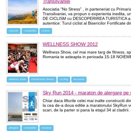
Transilvaniei
Asociatia “No Stress” , in parteneriat cu Primar
Transilvaniei, va propun o experienta inedita,
DE CICLISM cu DESCOPERIREA TURISTICA a unor
autentice: Turul ciclist al Bisericilor Fortificate 
concurs
competitie
ciclism
WELLNESS SHOW 2012
Wellness Show, cel mai mare targ de fitness, spa
Romania te asteapta in perioada 15-18 NOI
welness show
evenimente fitness
cycling
bucuresti
Sky Run 2014 - maraton de alergare pe 
Chiar daca lifturile celei mai inalte constructii di
la cea de-a doua editie a maratonului SkyRun 
scari, de la parter si pana la etajul 34 al cladi
alergare
competitie
maraton