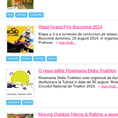
mtb
maraton
competitie
Road Grand Prix Bucuresti 2014
Etapa a 3-a a turneului de concursuri pe sosea
Bucuresti duminica, 10 august 2014, in organiz
Prahova.
»
mai mult...
bucuresti
ciclism
concurs
premii
O noua editie Rowmania Delta Triathlon
Rowmania Delta Triathlon este organizat de Asoc
desfasoara la Tulcea in data de 30 august. Row
Circuitul National de Triatlon 2015.
»
mai mult..
competitie
triatlon
Moving Outdoor Hiking & Rafting a ajuns l