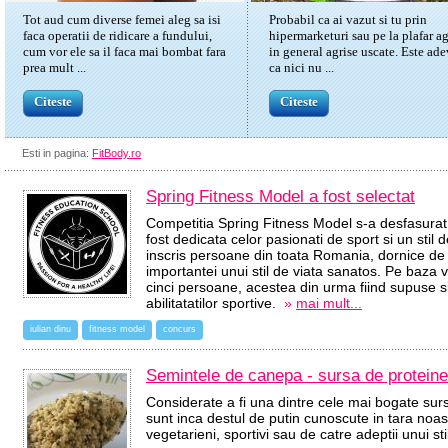
Tot aud cum diverse femei aleg sa isi
Probabil ca ai vazut si tu prin
faca operatii de ridicare a fundului,
hipermarketuri sau pe la plafar ag
cum vor ele sa il faca mai bombat fara
in general agrise uscate. Este ade
prea mult ...
ca nici nu ...
Citeste
Citeste
Esti in pagina:
FitBody.ro
Spring Fitness Model a fost selectat
Competitia Spring Fitness Model s-a desfasurat i
fost dedicata celor pasionati de sport si un stil
inscris persoane din toata Romania, dornice de
importantei unui stil de viata sanatos. Pe baza vo
cinci persoane, acestea din urma fiind supuse 
abilitatatilor sportive.
»
mai mult...
iulian dinu
fitness model
concurs
Semintele de canepa - sursa de proteine
Considerate a fi una dintre cele mai bogate su
sunt inca destul de putin cunoscute in tara noast
vegetarieni, sportivi sau de catre adeptii unui s