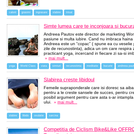
calorii
grasimi
ingrasare
slabire
trisat
Simte lumea care te inconjoara si bucur
Andreea Pautov este director de marketing Worl
pasiune si multa iubire. Cand nu imbraca haina p
Andreea este un “copac” ( spune ea cu veselie
zile de recunostinta), adica un om care respira 
practicant yoga, incercand in fiecare zi sa-si im
»
mai mult...
yoga
World Class
viata
simturi
recunostinta
meditatie
bucurie
andreea pau
Slabirea creste libidoul
Femeile supraponderale care isi doresc sa aiba
pentru a le creste sansele de succes, pentru cres
posibil argument pentru care asta s-ar intampla 
ului.
»
mai mult...
slabire
libido
ovulatie
sarcina
Competitia de Ciclism Bike&Like OFFRO