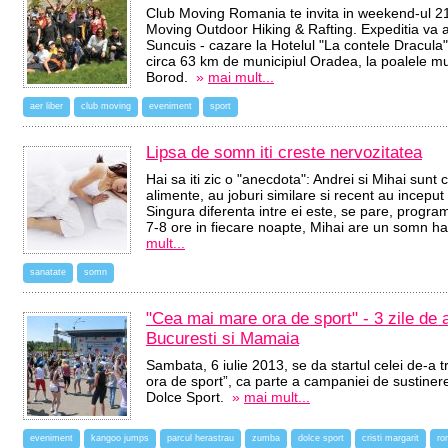
Club Moving Romania te invita in weekend-ul 21 –
Moving Outdoor Hiking & Rafting. Expeditia va av
Suncuis - cazare la Hotelul "La contele Dracula",
circa 63 km de municipiul Oradea, la poalele m
Borod.
»
mai mult...
aer liber
club moving
eveniment
sport
Lipsa de somn iti creste nervozitatea
Hai sa iti zic o "anecdota": Andrei si Mihai sun
alimente, au joburi similare si recent au incep
Singura diferenta intre ei este, se pare, prog
7-8 ore in fiecare noapte, Mihai are un somn ha
mult...
sanatate
somn
"Cea mai mare ora de sport" - 3 zile de a
Bucuresti si Mamaia
Sambata, 6 iulie 2013, se da startul celei de-a 
ora de sport”, ca parte a campaniei de sustinere
Dolce Sport.
»
mai mult...
eveniment
kangoo jumps
parcul herastrau
zumba
dolce sport
cristi margarit
ro