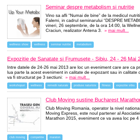
Seminar despre metabolism si nutritie
Vino sa afli “Numai de bine” de la medicul nutri
Falemi, in cadrul seminarului “DESPRE METAB
vineri, 26 septembrie, de la ora 14:00, la Wel
Craciun, realizator Antena 3.
»
mai mult...
wellness show
wellness
seminar nutritie
metabolism
Expozitie de Sanatate si Frumusete - Sibiu, 24 - 26 Mai 
Intre datele de 24-26 mai 2013 are loc un eveniment care are ca pr
lua parte la acest eveniment in calitate de expozant sau in calitate
va fi structurat pe 3 sectiuni:
»
mai mult...
workshopuri
wellness
remedii naturale
produse naturiste
fitness
expozitie sibiu
Club Moving sustine Bucharest Maratho
Club Moving Romania, operator la nivel national 
Moving Express, este noul partener al Asociati
Marathon 2015, eveniment ce va avea loc pe 
club moving
competitie
maraton