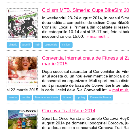
Ciclism MTB, Simeria: Cupa BikeSim 2
In weekendul 23-24 august 2014, in orasul Sim
doua editie a competitiei de ciclism Cupa BikeS
Consiliul Local si Primaria din localitate si rezer
din categoriile 10-14 ani si 15-17 ani, fete si bai
incepand cu ora 15:00.
»
mai mult...
simeria
premii
mtb
competitie
ciclism
Conventia Internationala de Fitness si 
martie 2015
Dupa succesul rasunator al Conventiilor de Fitn
anul acesta cu un nou eveniment ce implica o d
desavarsit ca organizare. Mult sport, multa dist
sunt principiile de baza ale Conventiei Internati
si 22 martie 2015. In cadrul celei de-a 5-a Conventii Int
»
mai mult.
zumba
nutritie
fitness scandinavia
fitness
cycling
Conventie fitness
Corcova Trail Race 2014
Sport La Orice Varsta si Cramele Corcova Roy&D
august 2014 pe domeniul podgoriei Corcova, jude
de-a doua editie a concursului Corcova Trail R