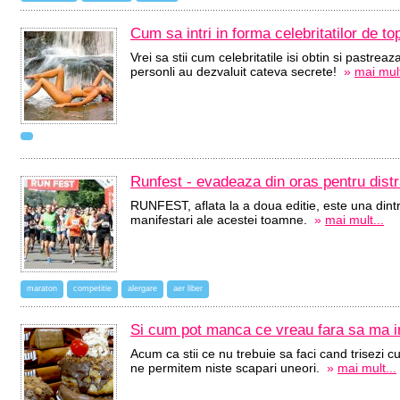
Cum sa intri in forma celebritatilor de to
Vrei sa stii cum celebritatile isi obtin si pastreaza
personli au dezvaluit cateva secrete!
»
mai mult
Runfest - evadeaza din oras pentru distr
RUNFEST, aflata la a doua editie, este una dintr
manifestari ale acestei toamne.
»
mai mult...
maraton
competitie
alergare
aer liber
Si cum pot manca ce vreau fara sa ma i
Acum ca stii ce nu trebuie sa faci cand trisezi 
ne permitem niste scapari uneori.
»
mai mult...