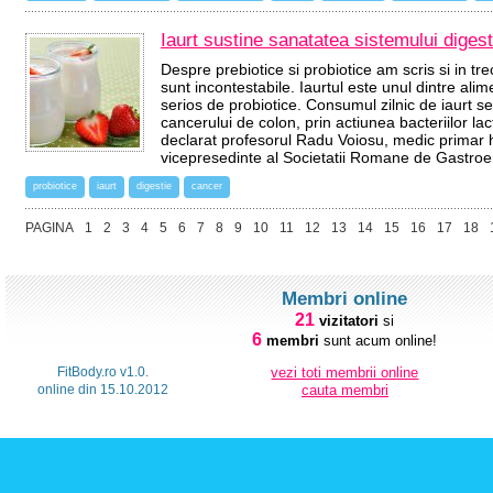
Iaurt sustine sanatatea sistemului digest
Despre prebiotice si probiotice am scris si in tre
sunt incontestabile. Iaurtul este unul dintre al
serios de probiotice. Consumul zilnic de iaurt se
cancerului de colon, prin actiunea bacteriilor lac
declarat profesorul Radu Voiosu, medic primar h
vicepresedinte al Societatii Romane de Gastro
probiotice
iaurt
digestie
cancer
PAGINA
1
2
3
4
5
6
7
8
9
10
11
12
13
14
15
16
17
18
Membri online
21
vizitatori
si
6
membri
sunt acum online!
FitBody.ro v1.0.
vezi toti membrii online
online din 15.10.2012
cauta membri