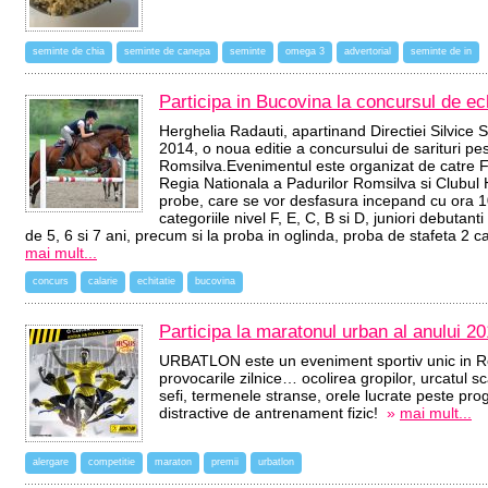
seminte de chia
seminte de canepa
seminte
omega 3
advertorial
seminte de in
Participa in Bucovina la concursul de ec
Herghelia Radauti, apartinand Directiei Silvice
2014, o noua editie a concursului de sarituri p
Romsilva.Evenimentul este organizat de catre
Regia Nationala a Padurilor Romsilva si Clubul H
probe, care se vor desfasura incepand cu ora 10
categoriile nivel F, E, C, B si D, juniori debutanti 
de 5, 6 si 7 ani, precum si la proba in oglinda, proba de stafeta 2 ca
mai mult...
concurs
calarie
echitatie
bucovina
Participa la maratonul urban al anului 20
URBATLON este un eveniment sportiv unic in Ro
provocarile zilnice… ocolirea gropilor, urcatul sca
sefi, termenele stranse, orele lucrate peste pr
distractive de antrenament fizic!
»
mai mult...
alergare
competitie
maraton
premii
urbatlon