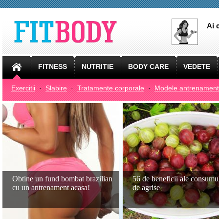
Ai 
FITNESS
NUTRITIE
BODY CARE
VEDETE
Exercitii
·
Slabire
·
Tratamente corporale
·
Modele antrenament
Obtine un fund bombat brazilian
56 de beneficii ale consumu
cu un antrenament acasa!
de agrise