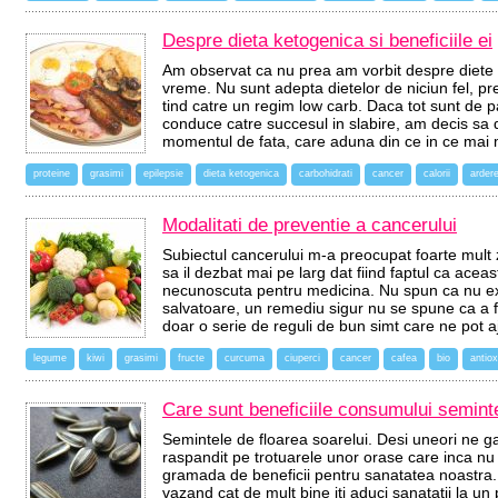
Despre dieta ketogenica si beneficiile ei
Am observat ca nu prea am vorbit despre diete 
vreme. Nu sunt adepta dietelor de niciun fel, pre
tind catre un regim low carb. Daca tot sunt de 
conduce catre succesul in slabire, am decis sa 
momentul de fata, care aduna din ce in ce mai 
proteine
grasimi
epilepsie
dieta ketogenica
carbohidrati
cancer
calorii
arder
Modalitati de preventie a cancerului
Subiectul cancerului m-a preocupat foarte mult z
sa il dezbat mai pe larg dat fiind faptul ca acea
necunoscuta pentru medicina. Nu spun ca nu exi
salvatoare, un remediu sigur nu se spune ca a f
doar o serie de reguli de bun simt care ne pot
legume
kiwi
grasimi
fructe
curcuma
ciuperci
cancer
cafea
bio
antiox
Care sunt beneficiile consumului seminte
Semintele de floarea soarelui. Desi uneori ne ga
raspandit pe trotuarele unor orase care inca nu 
gramada de beneficii pentru sanatatea noastra. 
vazand cat de mult bine iti aduci sanatatii la un