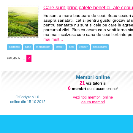
Care sunt principalele beneficii ale ceaiu
Eu sunt o mare bautoare de ceai. Beau ceaiuri a
asupra sanatatii, cat si pentru gustul grozav al
pentru sanatate nu sunt si cele pe care le agree
parcursul zilei. Plus ca acum ca a venit iarna si
ma mai incalzesc cu o cana de ceai fierbinte pe 
mai mult...
polifenoli
oase
metabolism
infarct
ceai
cancer
antioxidanti
PAGINA
1
2
Membri online
21
vizitatori
si
6
membri
sunt acum online!
FitBody.ro v1.0.
vezi toti membrii online
online din 15.10.2012
cauta membri