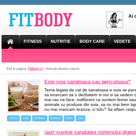
Ai 
FITNESS
NUTRITIE
BODY CARE
VEDETE
Esti in pagina:
FitBody.ro
> Articole despre cancer
Este soia sanatoasa sau periculoasa?
Tema legata de cat de sanatoasa e soia se pare
sa incercam sa o dezbatem si noi si sa vedem d
mai rau ne face, indiferent ca suntem femei sau
animale cu produse din soia, sa nu mai bem lap
nu mai mancam branza, ci tofu? Sa aflam rasp
cancer
copii
fertilitate
hormoni
libido
soia
Iaurt sustine sanatatea sistemului digest