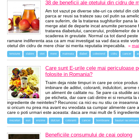
38 de beneficii ale otetului din cidru de 
Am tot vazut pe diverse site-uri ca otetul din c
parca ar reusi sa trateze sau cel putin sa amel
care suferim, de la tratarea sughiturilor pana la
merge atat de departe incat anumite persoane f
tratarea diabetului, cancerului, problemelor de 
scaderea in greutate. Normal ca tot dand peste 
ramane indiferenta asa ca am mai investigat sa vad daca este vo
otetul din cidru de mere chiar isi merita reputatia impecabila.
»
mai
tensiune
slabire
otet
mere
matreata
diabet
colesterol
cidru
cancer
a
Care sunt E-urile cele mai periculoase p
folosite in Romania?
Traim deja niste timpuri in care pe orice produs 
imbinare de aditivi, coloranti, indulcitori, arome 
un aliment de calitate nu. Se pare ca studiile ar
pe eticheta, dar oare cati dintre ei si renunta la
ingrediente de neinteles? Recunosc ca nici eu nu stiu ce inseamna
si oricum nu prea ma avant eu vreodata sa cumpar alimente care au
care o poti urmari este aceasta: daca are mai mult de 5 ingrediente
mezeluri
euri
enzime
dulciuri
coloranti
cancer
bomboane
bauturi racoritoare
Beneficiile consumului de ceai oolong