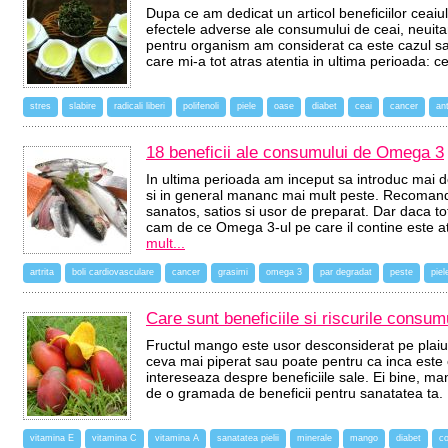
Dupa ce am dedicat un articol beneficiilor ceaiulu
efectele adverse ale consumului de ceai, neuita
pentru organism am considerat ca este cazul sa 
care mi-a tot atras atentia in ultima perioada: 
stres
slabire
radicali liberi
polifenoli
piele
oase
diabet
ceai
cancer
ant
18 beneficii ale consumului de Omega 3
In ultima perioada am inceput sa introduc mai 
si in general mananc mai mult peste. Recomand
sanatos, satios si usor de preparat. Dar daca t
cam de ce Omega 3-ul pe care il contine este at
mult...
artrita
boli cardiovasculare
cancer
grasimi
omega 3
par degradat
peste
piel
Care sunt beneficiile si riscurile consu
Fructul mango este usor desconsiderat pe plaiur
ceva mai piperat sau poate pentru ca inca este 
intereseaza despre beneficiile sale. Ei bine, mang
de o gramada de beneficii pentru sanatatea ta
vitamina E
vitamina C
vitamina A
sanatatea pielii
minerale
mango
diabet
c