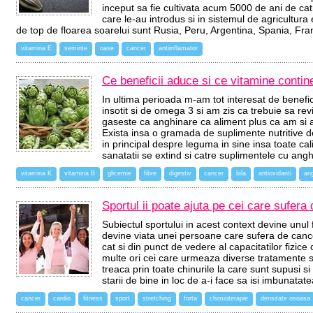
inceput sa fie cultivata acum 5000 de ani de catr
care le-au introdus si in sistemul de agricultur
de top de floarea soarelui sunt Rusia, Peru, Argentina, Spania, Fr
vitamina E
seminte
oase
cancer
antiinflamator
Ce beneficii aduce si ce vitamine conti
In ultima perioada m-am tot interesat de benefi
insotit si de omega 3 si am zis ca trebuie sa rev
gaseste ca anghinare ca aliment plus ca am si a
Exista insa o gramada de suplimente nutritive de 
in principal despre leguma in sine insa toate cali
sanatatii se extind si catre suplimentele cu an
vitamina K
vitamina B
glicemie
fibre
digestiv
cancer
bila
antioxidanti
an
Sportul ii poate ajuta pe cei care sufera
Subiectul sportului in acest context devine unul fo
devine viata unei persoane care sufera de cance
cat si din punct de vedere al capacitatilor fizic
multe ori cei care urmeaza diverse tratamente s
treaca prin toate chinurile la care sunt supusi si
starii de bine in loc de a-i face sa isi imbunata
cancer
cardio
fitness
sport
stretching
forta
chimioterapie
densitate osoasa