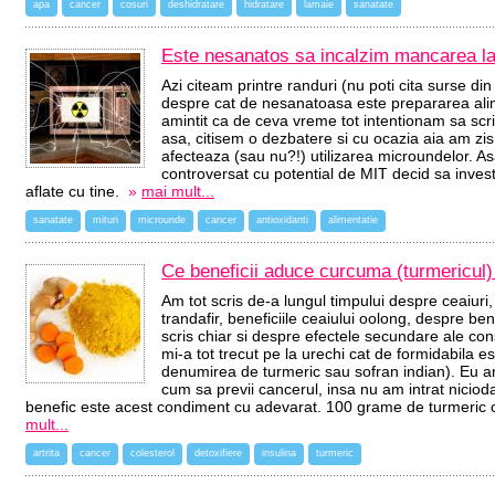
apa
cancer
cosuri
deshidratare
hidratare
lamaie
sanatate
Este nesanatos sa incalzim mancarea l
Azi citeam printre randuri (nu poti cita surse din an
despre cat de nesanatoasa este prepararea alim
amintit ca de ceva vreme tot intentionam sa scri
asa, citisem o dezbatere si cu ocazia aia am zis
afecteaza (sau nu?!) utilizarea microundelor. As
controversat cu potential de MIT decid sa inves
aflate cu tine.
»
mai mult...
sanatate
mituri
microunde
cancer
antioxidanti
alimentatie
Ce beneficii aduce curcuma (turmericul) 
Am tot scris de-a lungul timpului despre ceaiuri,
trandafir, beneficiile ceaiului oolong, despre be
scris chiar si despre efectele secundare ale c
mi-a tot trecut pe la urechi cat de formidabila 
denumirea de turmeric sau sofran indian). Eu a
cum sa previi cancerul, insa nu am intrat niciod
benefic este acest condiment cu adevarat. 100 grame de turmeri
mult...
artrita
cancer
colesterol
detoxifiere
insulina
turmeric