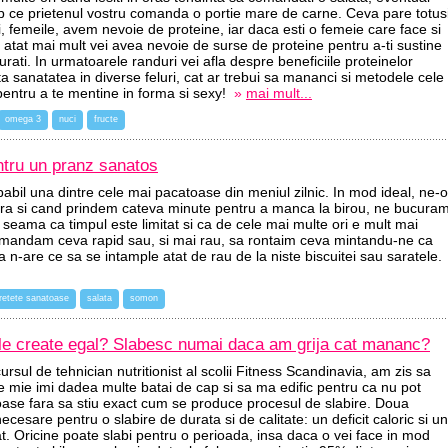
mp ce prietenul vostru comanda o portie mare de carne. Ceva pare totus
oi, femeile, avem nevoie de proteine, iar daca esti o femeie care face si
u atat mai mult vei avea nevoie de surse de proteine pentru a-ti sustine
rati. In urmatoarele randuri vei afla despre beneficiile proteinelor
ta sanatatea in diverse feluri, cat ar trebui sa mananci si metodele cele
pentru a te mentine in forma si sexy!
»
mai mult...
omega 3
nuci
fructe
ntru un pranz sanatos
bil una dintre cele mai pacatoase din meniul zilnic. In mod ideal, ne-o
a si cand prindem cateva minute pentru a manca la birou, ne bucura
 seama ca timpul este limitat si ca de cele mai multe ori e mult mai
mandam ceva rapid sau, si mai rau, sa rontaim ceva mintandu-ne ca
a n-are ce sa se intample atat de rau de la niste biscuitei sau saratele.
retete sanatoase
salata
somon
iile create egal? Slabesc numai daca am grija cat mananc?
cursul de tehnician nutritionist al scolii Fitness Scandinavia, am zis sa
re mie imi dadea multe batai de cap si sa ma edific pentru ca nu pot
tioase fara sa stiu exact cum se produce procesul de slabire. Doua
necesare pentru o slabire de durata si de calitate: un deficit caloric si un
t. Oricine poate slabi pentru o perioada, insa daca o vei face in mod