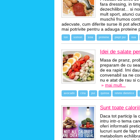
fara dressing, in ti
dezechilibrat... si n
mult sport, atunci c
muschii frumos contu
adecvate, cum diferite surse iti pot afec
mai potrivite pentru a adauga proteine 
ton
somon
soia
proteine
piept pui
oua
Idei de salate pe
Masa de pranz, proba
preparam de cu sear
de ea rapid. Imi dau
convenabil sa ne co
nu e atat de rau si c
»
mai mult...
avocado
cina
pui
quinoa
retete dietetice
Sunt toate calor
Daca tot particip la 
intru intr-o tema ca
oferi informatii pre
lucruri sunt de fapt 
metabolism echilibra