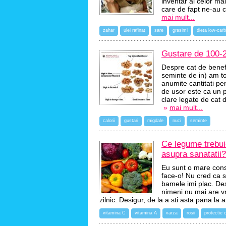
inventar al celor ma
care de fapt ne-au 
mai mult...
zahar
ulei rafinat
sare
grasimi
dieta low-carb
Gustare de 100-20
Despre cat de benefi
seminte de in) am to
anumite cantitati pe
de usor este ca un p
clare legate de cat
»
mai mult...
calorii
gustari
migdale
nuci
seminte
Ce legume trebuie
asupra sanatatii?
Eu sunt o mare con
face-o! Nu cred ca s
bamele imi plac. Des
nimeni nu mai are v
zilnic. Desigur, de la a sti asta pana la 
vitamina C
vitamina A
varza
rosii
protectie 