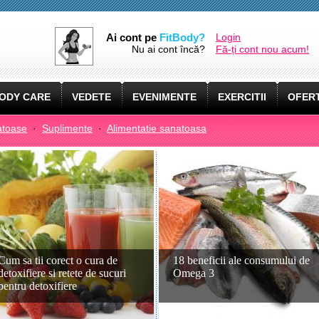
Ai cont pe
FitBody?
Login
Nu ai cont încă?
Fă-ți cont nou acum!
ODY CARE
VEDETE
EVENIMENTE
EXERCITII
OFERT
atoase
·
Suplimente
·
Alimentatie sanatoasa
Cum sa tii corect o cura de
18 beneficii ale consumului de
detoxifiere si retete de sucuri
Omega 3
pentru detoxifiere