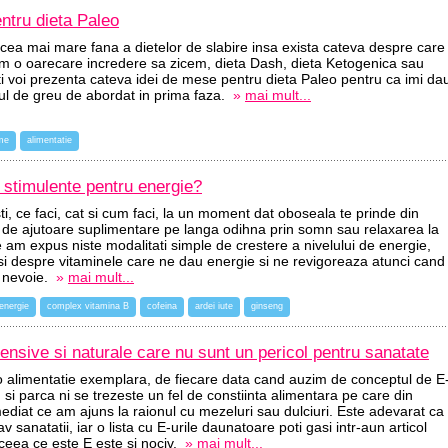
ntru dieta Paleo
r cea mai mare fana a dietelor de slabire insa exista cateva despre care
 am o oarecare incredere sa zicem, dieta Dash, dieta Ketogenica sau
iti voi prezenta cateva idei de mese pentru dieta Paleo pentru ca imi da
l de greu de abordat in prima faza.
»
mai mult...
me
alimentatie
 stimulente pentru energie?
ti, ce faci, cat si cum faci, la un moment dat oboseala te prinde din
a de ajutoare suplimentare pe langa odihna prin somn sau relaxarea la
 am expus niste modalitati simple de crestere a nivelului de energie,
si despre vitaminele care ne dau energie si ne revigoreaza atunci cand
 nevoie.
»
mai mult...
energie
complex vitamina B
cofeina
ardei iute
ginseng
ofensive si naturale care nu sunt un pericol pentru sanatate
o alimentatie exemplara, de fiecare data cand auzim de conceptul de E
si parca ni se trezeste un fel de constiinta alimentara pe care din
diat ce am ajuns la raionul cu mezeluri sau dulciuri. Este adevarat ca
 sanatatii, iar o lista cu E-urile daunatoare poti gasi intr-aun articol
t ceea ce este E este si nociv.
»
mai mult...