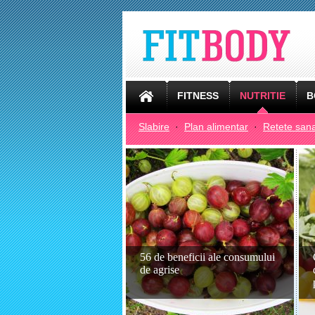
FITNESS
NUTRITIE
B
Slabire
·
Plan alimentar
·
Retete san
56 de beneficii ale consumului
de agrise