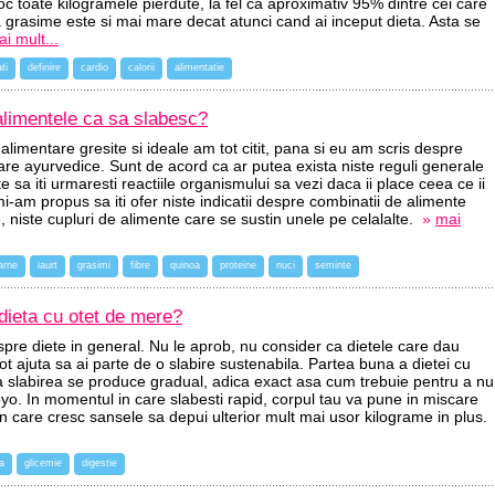
a loc toate kilogramele pierdute, la fel ca aproximativ 95% dintre cei care
ta grasime este si mai mare decat atunci cand ai inceput dieta. Asta se
i mult...
ti
definire
cardio
calorii
alimentatie
limentele ca sa slabesc?
alimentare gresite si ideale am tot citit, pana si eu am scris despre
are ayurvedice. Sunt de acord ca ar putea exista niste reguli generale
e sa iti urmaresti reactiile organismului sa vezi daca ii place ceea ce ii
mi-am propus sa iti ofer niste indicatii despre combinatii de alimente
e, niste cupluri de alimente care se sustin unele pe celalalte.
»
mai
arne
iaurt
grasimi
fibre
quinoa
proteine
nuci
seminte
dieta cu otet de mere?
pre diete in general. Nu le aprob, nu consider ca dietele care dau
ot ajuta sa ai parte de o slabire sustenabila. Partea buna a dietei cu
a slabirea se produce gradual, adica exact asa cum trebuie pentru a nu
oyo. In momentul in care slabesti rapid, corpul tau va pune in miscare
 care cresc sansele sa depui ulterior mult mai usor kilograme in plus.
na
glicemie
digestie