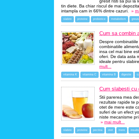
gresit risti sa pui l
tin diete. Ba chiar riscul de mai depozi
intampla cam in 66% dintre cazuri.
»
ma
slabire
proteine
probiotice
metabolism
greuta
Cum sa combin a
Despre combinatiile 
combinatiile aliment
insa cel mai bine est
oferi. De data asta 
ideale pentru slabir
mult...
vitamina K
vitamina C
vitamina B
digestie
c
Cum slabesti cu 
Stii parerea mea des
rezultate rapide te p
otet de mere este c
suferi de un efect y
niste mecanisme prin
»
mai mult...
slabire
proteine
pectina
otet
mere
insuli