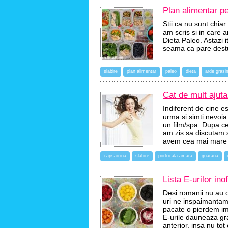
Plan alimentar pe
Stii ca nu sunt chia
am scris si in care
Dieta Paleo. Astazi 
seama ca pare destu
slabire
plan alimentar
paleo
dieta
arde grasi
Cat de mult ajuta
Indiferent de cine es
urma si simti nevoi
un film/spa. Dupa ce
am zis sa discutam 
avem cea mai mare
capsaicina
slabire
portocala amara
guarana
Lista E-urilor in
Desi romanii nu au 
uri ne inspaimantam 
pacate o pierdem ime
E-urile dauneaza grav
anterior, insa nu to