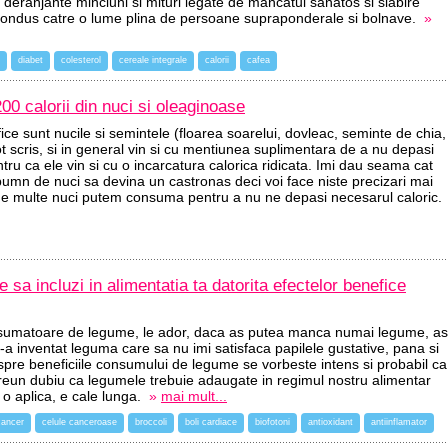
i deranjante minciuni si mituri legate de mancatul sanatos si slabire
condus catre o lume plina de persoane supraponderale si bolnave.
»
diabet
colesterol
cereale integrale
calorii
cafea
0 calorii din nuci si oleaginoase
ce sunt nucile si semintele (floarea soarelui, dovleac, seminte de chia,
t scris, si in general vin si cu mentiunea suplimentara de a nu depasi
ntru ca ele vin si cu o incarcatura calorica ridicata. Imi dau seama cat
umn de nuci sa devina un castronas deci voi face niste precizari mai
 de multe nuci putem consuma pentru a nu ne depasi necesarul caloric.
 sa incluzi in alimentatia ta datorita efectelor benefice
sumatoare de legume, le ador, daca as putea manca numai legume, as
-a inventat leguma care sa nu imi satisfaca papilele gustative, pana si
pre beneficiile consumului de legume se vorbeste intens si probabil ca
reun dubiu ca legumele trebuie adaugate in regimul nostru alimentar
a o aplica, e cale lunga.
»
mai mult...
cancer
celule canceroase
broccoli
boli cardiace
biofotoni
antioxidant
antiinflamator