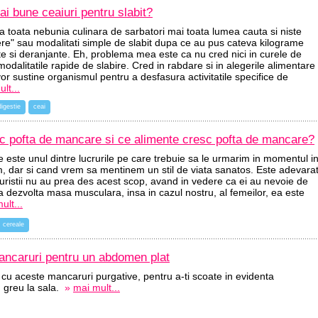
i bune ceaiuri pentru slabit?
 toata nebunia culinara de sarbatori mai toata lumea cauta si niste
re" sau modalitati simple de slabit dupa ce au pus cateva kilograme
e si deranjante. Eh, problema mea este ca nu cred nici in curele de
n modalitatile rapide de slabire. Cred in rabdare si in alegerile alimentare
r sustine organismul pentru a desfasura activitatile specifice de
lt...
digestie
ceai
c pofta de mancare si ce alimente cresc pofta de mancare?
e este unul dintre lucrurile pe care trebuie sa le urmarim in momentul i
m, dar si cand vrem sa mentinem un stil de viata sanatos. Este adevara
uristii nu au prea des acest scop, avand in vedere ca ei au nevoie de
 a dezvolta masa musculara, insa in cazul nostru, al femeilor, ea este
ult...
cereale
ncaruri pentru un abdomen plat
u aceste mancaruri purgative, pentru a-ti scoate in evidenta
 greu la sala.
»
mai mult...