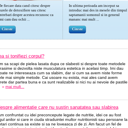
De fiecare data cand citesc despre
In ultima perioada am inceput sa
curele de detoxifiere sau citesc
introduc mai des in mesele din timpul
intrebari despre acestea recunosc ca
saptamanii somonul si in general
imi cam dau ochii ...
mananc mai mult ...
Citeste
Citeste
 si tonifiezi corpul?
m sa scapi de pielea lasata dupa ce slabesti si despre toate metodele
grasime si dezvolta niste musculatura estetica in acelasi timp. Imi dau
 toate ne intereseaza cum sa slabim, dar si cum sa avem niste forme
 cele mai simple metode. Cai usoare nu exista, mai ales cand avem
rete dar partea buna e ca sunt realizabile si nici nu ai nevoie de pastile
.
»
mai mult...
 despre alimentatie care nu sustin sanatatea sau slabirea
m confruntat cu idei preconcepute legate de nutritie, idei ce au fost
l anilor si care in ciuda straduintei multor nutritionisti sau persoane la
tari continua sa existe si sa ne loveasca zi de zi. Am facut un fel de