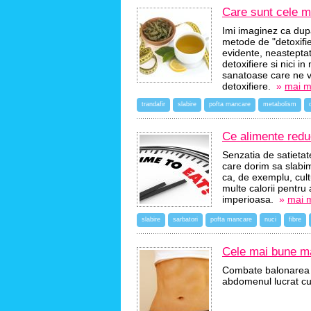
Care sunt cele ma
Imi imaginez ca dupa
metode de "detoxifie
evidente, neasteptat
detoxifiere si nici i
sanatoase care ne vo
detoxifiere.
»
mai mu
trandafir
slabire
pofta mancare
metabolism
Ce alimente redu
Senzatia de satietat
care dorim sa slabi
ca, de exemplu, cult
multe calorii pentru
imperioasa.
»
mai m
slabire
sarbatori
pofta mancare
nuci
fibre
Cele mai bune ma
Combate balonarea c
abdomenul lucrat cu