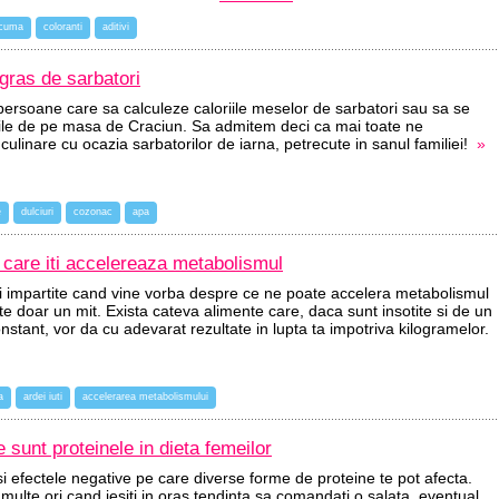
rcuma
coloranti
aditivi
ras de sarbatori
persoane care sa calculeze caloriile meselor de sarbatori sau sa se
tile de pe masa de Craciun. Sa admitem deci ca mai toate ne
 culinare cu ocazia sarbatorilor de iarna, petrecute in sanul familiei!
»
e
dulciuri
cozonac
apa
 care iti accelereaza metabolismul
 fi impartite cand vine vorba despre ce ne poate accelera metabolismul
te doar un mit. Exista cateva alimente care, daca sunt insotite si de un
stant, vor da cu adevarat rezultate in lupta ta impotriva kilogramelor.
a
ardei iuti
accelerarea metabolismului
 sunt proteinele in dieta femeilor
 si efectele negative pe care diverse forme de proteine te pot afecta.
 multe ori cand iesiti in oras tendinta sa comandati o salata, eventual