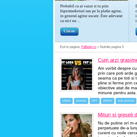
Probabil ca ai vazut si tu prin
hipermarketuri sau pe la plafar agrise,
in general agrise uscate. Este adevarat
ca nici nu ...
Citeste
Esti in pagina:
FitBody.ro
> Nutritie pagina 5
Cum arzi grasimea
Am vorbit despre cu
prin care poti arde 
seama ca pe toti si
pline si ferme prin
obiective atat de ma
minune pentru asta
slabire
proteine
HIIT
definire
arde grasime
Mituri si greseli
Nu de putine ori m-a
perpetuate de-a lungu
curent cu noile cerce