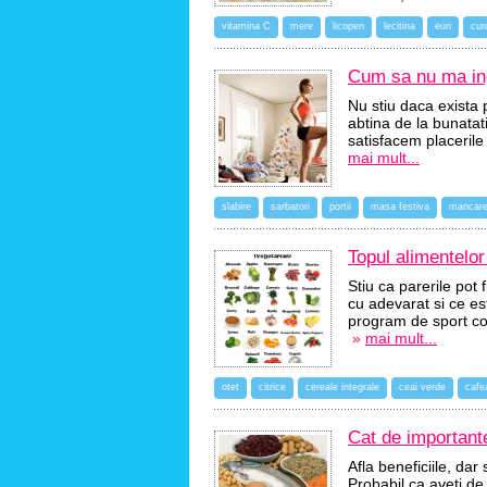
vitamina C
mere
licopen
lecitina
euri
cu
Cum sa nu ma ing
Nu stiu daca exista 
abtina de la bunata
satisfacem placerile
mai mult...
slabire
sarbatori
portii
masa festiva
mancar
Topul alimentelor
Stiu ca parerile pot
cu adevarat si ce es
program de sport con
»
mai mult...
otet
citrice
cereale integrale
ceai verde
cafe
Cat de importante
Afla beneficiile, dar
Probabil ca aveti de