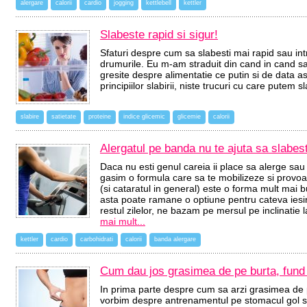
alergare
calorii
cardio
jogging
kettlebell
kettler
Slabeste rapid si sigur!
Sfaturi despre cum sa slabesti mai rapid sau in
drumurile. Eu m-am straduit din cand in cand sa 
gresite despre alimentatie ce putin si de data a
principiilor slabirii, niste trucuri cu care putem 
slabire
satietate
proteine
indice glicemic
glicemie
calorii
Alergatul pe banda nu te ajuta sa slabest
Daca nu esti genul careia ii place sa alerge sau 
gasim o formula care sa te mobilizeze si provoa
(si cataratul in general) este o forma mult mai bu
asta poate ramane o optiune pentru cateva iesi
restul zilelor, ne bazam pe mersul pe inclinatie
mai mult...
kettler
cardio
carbohidrati
calorii
banda alergare
Cum dau jos grasimea de pe burta, fund 
In prima parte despre cum sa arzi grasimea de 
vorbim despre antrenamentul pe stomacul gol si