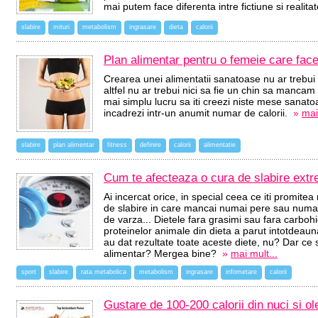
mai putem face diferenta intre fictiune si realita
slabire
mituri
metabolism
ingrasare
dieta
calorii
Plan alimentar pentru o femeie care face
Crearea unei alimentatii sanatoase nu ar trebui
altfel nu ar trebui nici sa fie un chin sa manca
mai simplu lucru sa iti creezi niste mese sanatoas
incadrezi intr-un anumit numar de calorii.
»
mai
slabire
plan alimentar
fitness
definire
calorii
alimentatie
Cum te afecteaza o cura de slabire extr
Ai incercat orice, in special ceea ce iti promitea
de slabire in care mancai numai pere sau numa
de varza... Dietele fara grasimi sau fara carbohi
proteinelor animale din dieta a parut intotdeaun
au dat rezultate toate aceste diete, nu? Dar ce 
alimentar? Mergea bine?
»
mai mult...
sport
slabire
rata metabolica
metabolism
ingrasare
infometare
calorii
Gustare de 100-200 calorii din nuci si o