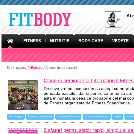
Ai 
FITNESS
NUTRITIE
BODY CARE
VEDETE
Esti in pagina:
FitBody.ro
> Articole despre calorii
Clase si seminare la International Fitn
De ceva vreme incepusem sa astept cu nerabdare
perioada pastelui, dar si pentru ca urma sa ard 
asta minunata la ceea ce probabil e cel mai coo
de Fitness organizata de Fitness Scandinavia.
technogym
fitness scandinavia
Conventie fitness
circuit antrenament
calorii
antre
6 sfaturi pentru slabit rapid, simplu si s