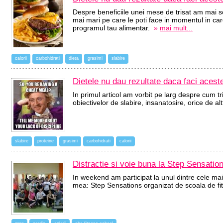
Despre beneficiile unei mese de trisat am mai sc
mai mari pe care le poti face in momentul in car
programul tau alimentar.
»
mai mult...
calorii
carbohidrati
dieta
grasimi
slabire
Dietele nu dau rezultate daca faci aceste 
In primul articol am vorbit pe larg despre cum tr
obiectivelor de slabire, insanatosire, orice de al
slabire
proteine
grasimi
carbohidrati
calorii
Distractie si voie buna la Step Sensati
In weekend am participat la unul dintre cele mai
mea: Step Sensations organizat de scoala de f