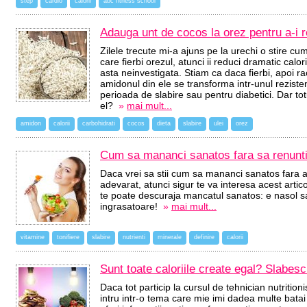
step
cardio
calorii
abc fitness school
Adauga unt de cocos la orez pentru a-i r
Zilele trecute mi-a ajuns pe la urechi o stire c
care fierbi orezul, atunci ii reduci dramatic cal
asta neinvestigata. Stiam ca daca fierbi, apoi ra
amidonul din ele se transforma intr-unul rezisten
perioada de slabire sau pentru diabetici. Dar to
el?
»
mai mult...
amidon
calorii
carbohidrati
cocos
dieta
slabire
ulei
orez
Cum sa mananci sanatos fara sa renunti 
Daca vrei sa stii cum sa mananci sanatos fara a 
adevarat, atunci sigur te va interesa acest artico
te poate descuraja mancatul sanatos: e nasol sa
ingrasatoare!
»
mai mult...
vitamine
tonifiere
slabire
nutrienti
minerale
definire
calorii
Sunt toate caloriile create egal? Slabe
Daca tot particip la cursul de tehnician nutrition
intru intr-o tema care mie imi dadea multe batai