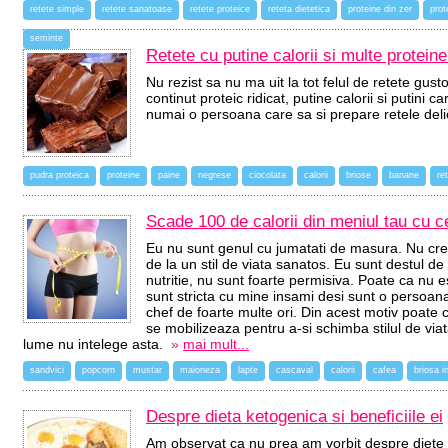
retete simple
retete sanatoase
retete proteice
reteta dietetica
proteine din zer
prot
seminte
Retete cu putine calorii si multe protein
Nu rezist sa nu ma uit la tot felul de retete gus
continut proteic ridicat, putine calorii si putini 
numai o persoana care sa si prepare retele deli
pudra proteica
proteine
paine
negrese
ciocolata
calorii
briose
banane
re
Scade 100 de calorii din meniul tau cu 
Eu nu sunt genul cu jumatati de masura. Nu cred
de la un stil de viata sanatos. Eu sunt destul d
nutritie, nu sunt foarte permisiva. Poate ca nu 
sunt stricta cu mine insami desi sunt o persoana 
chef de foarte multe ori. Din acest motiv poate
se mobilizeaza pentru a-si schimba stilul de via
lume nu intelege asta.
»
mai mult...
sandvici
popcorn
mustar
maioneza
lapte
cascaval
calorii
cafea
briosa i
Despre dieta ketogenica si beneficiile ei
Am observat ca nu prea am vorbit despre diete 