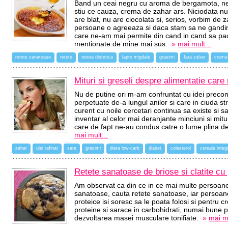
Band un ceai negru cu aroma de bergamota, neind
stiu ce cauza, crema de zahar ars. Niciodata nu
are blat, nu are ciocolata si, serios, vorbim de 
persoane o agreeaza si daca stam sa ne gandim
care ne-am mai permite din cand in cand sa pac
mentionate de mine mai sus.
»
mai mult...
retete sanatoase
retete
reteta dietetica
lapte migdale
grasimi
fara zahar
crema
Mituri si greseli despre alimentatie care
Nu de putine ori m-am confruntat cu idei preconc
perpetuate de-a lungul anilor si care in ciuda st
curent cu noile cercetari continua sa existe si s
inventar al celor mai deranjante minciuni si mitu
care de fapt ne-au condus catre o lume plina 
mai mult...
zahar
ulei rafinat
sare
grasimi
dieta low-carb
diabet
colesterol
cereale integ
Retete sanatoase de briose si clatite cu 
Am observat ca din ce in ce mai multe persoane
sanatoase, cauta retete sanatoase, iar persoane
proteice isi soresc sa le poata folosi si pentru c
proteine si sarace in carbohidrati, numai bune p
dezvoltarea masei musculare tonifiate.
»
mai mu