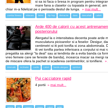
si sa isi faca o bresa in program pentru integra
mare fana a claselor cu topaiala in general, am 
chiar m-a fidelizat pe o perioada destul de lunga.
»
mai mult...
zumba fitness
relaxare
latino
hip hop
distractie
dans
dancehall
calorii
Arde 400 de calorii cu acest antrenament
posteriorului
Alergatul la o intensitatea decenta poate arde mult
musculatura picioarelor si a feselor. Desigur, daca
centimetri si iti poti tonifia si zona abdominala.
iti vei tonifia partea inferioara a corpului si mai 
pregatita sa alergi “la deal” sau ai tendinta de a evita banda ca for
vreo femeie care se fereste de banda), incearca macar sa mergi rap
de miscare ofera la pachet si scaderea centimetrilor, si tonifiere.
»
intervale
inclinatie
cardio
calorii
banda alergare
sprinturi
Pui cacciatore rapid
4 portii
»
mai mult...
reteta
pui
ciuperci
ceapa
calorii
ardei