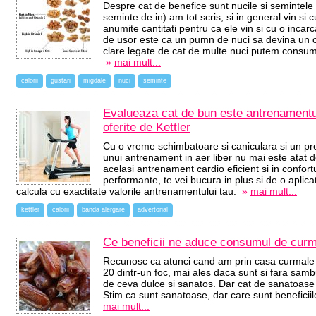
Despre cat de benefice sunt nucile si semintele 
seminte de in) am tot scris, si in general vin s
anumite cantitati pentru ca ele vin si cu o incar
de usor este ca un pumn de nuci sa devina un ca
clare legate de cat de multe nuci putem consum
»
mai mult...
calorii
gustari
migdale
nuci
seminte
Evalueaza cat de bun este antrenamentul 
oferite de Kettler
Cu o vreme schimbatoare si caniculara si un p
unui antrenament in aer liber nu mai este atat d
acelasi antrenament cardio eficient si in confort
performante, te vei bucura in plus si de o aplica
calcula cu exactitate valorile antrenamentului tau.
»
mai mult...
kettler
calorii
banda alergare
advertorial
Ce beneficii ne aduce consumul de cur
Recunosc ca atunci cand am prin casa curmale
20 dintr-un foc, mai ales daca sunt si fara sambu
de ceva dulce si sanatos. Dar cat de sanatoase 
Stim ca sunt sanatoase, dar care sunt beneficii
mai mult...