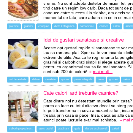
vreme. Nu sunt adepta dietelor de niciun fel, pre
tind catre un regim low carb. Daca tot sunt de 
conduce catre succesul in slabire, am decis sa 
momentul de fata, care aduna din ce in ce mai 
proteine
grasimi
epilepsie
dieta ketogenica
carbohidrati
cancer
calorii
arder
Idei de gustari sanatoase si creative
Aceste opt gustari rapide si sanatoase te vor m
tau sa ramana plat. Sper ca te vor incanta ideile
extrem de utile. Asa ca te rog renunta la pungile
grasimi si carbohidrati simpli si alege aceste gu
pentru ca organismul tau sa fie mai sanatos. Si
sunt sub 200 de calorii!
»
mai mult...
unt de arahide
slabire
sanatate
quinoa
paine integrala
mere
gustari
calorii
Cate calorii ard treburile casnice?
Cate dintre noi nu detestam muncile prin casa? 
parca as face cu totul altceva decat sa sterg pr
le poti transforma in ceva amuzant si fun, insa m
treaba prin casa si pace! Insa, daca as afla ca sc
atunci poate lucrurile s-ar mai schimba.
»
mai m
treburi gospodaresti
sters praful
gradinarit
gatit
dat cu aspiratorul
calorii