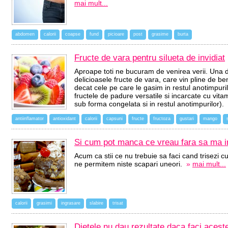
mai mult...
abdomen
calorii
coapse
fund
picioare
post
grasime
burta
Fructe de vara pentru silueta de invidiat
Aproape toti ne bucuram de venirea verii. Una d
delicioasele fructe de vara, care vin pline de ben
decat cele pe care le gasim in restul anotimpuril
fructele de padure versatile si incarcate cu vita
sub forma congelata si in restul anotimpurilor).
antiinflamator
antioxidant
calorii
capsuni
fructe
fructoza
gustari
mango
Si cum pot manca ce vreau fara sa ma i
Acum ca stii ce nu trebuie sa faci cand trisezi 
ne permitem niste scapari uneori.
»
mai mult...
calorii
grasimi
ingrasare
slabire
trisat
Dietele nu dau rezultate daca faci aceste