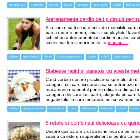
osteoporoza
magneziu
energie
diaree
curmale
constipatie
calorii
boli cardi
Antrenamente cardio de tip circuit pentr
Stiu cum e sa ti se ia efectiv de exercitiile car
parca moarte uneori, chiar si cu playlistul favor
schimbari antrenamentului cardio mai ales cand 
calorii mai fun si mai inedite.
»
mai mult...
slabire
genuflexiuni
flotari
circuit antrenament
cardio
calorii
arde grasime
Slabeste rapid si sanatos cu aceste met
Cand vorbim despre practicarea sportului de di
categorii: cei care isi doresc sa se antreneze d
mai amane momentul pentru ridicarea din pat inai
categoria din care faci parte, alegerile pe care le
negativ felul in care metabolismul se va manifes
slabire
minge antistres
metabolism
mers
infometare
hidratare
calorii
cafea
8 retete si combinatii delicioase cu quin
Despre quinoa am vrut sa scriu inca de pe la in
seama ca este un superaliment si pentru ca meri