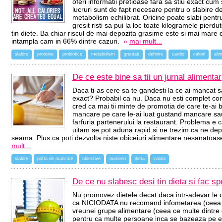
oferi informatii pretioase fara sa stiu exact cu
lucruri sunt de fapt necesare pentru o slabire de 
metabolism echilibrat. Oricine poate slabi pentr
gresit risti sa pui la loc toate kilogramele pierd
tin diete. Ba chiar riscul de mai depozita grasime este si mai mare 
intampla cam in 66% dintre cazuri.
»
mai mult...
slabire
proteine
probiotice
metabolism
greutati
definire
cardio
calorii
ali
De ce este bine sa tii un jurnal alimentar
Daca ti-as cere sa te gandesti la ce ai mancat s
exact? Probabil ca nu. Daca nu esti complet c
cred ca mai tii minte de promotia de care te-ai 
mancare pe care le-ai luat gustand mancare sa
farfuria partenerului la restaurant. Problema e 
uitam se pot aduna rapid si ne trezim ca ne de
seama. Plus ca poti dezvolta niste obiceiuri alimentare nesanatoase
mult...
slabire
pofta de mancare
obiective
nutrienti
dieta
calorii
De ce nu slabesc desi tin dieta si fac sp
Nu promovez dietele decat daca intr-adevar le co
ca NICIODATA nu recomand infometarea (ceea ce
vreunei grupe alimentare (ceea ce multe dintre di
pentru ca multe persoane inca se bazeaza pe ele