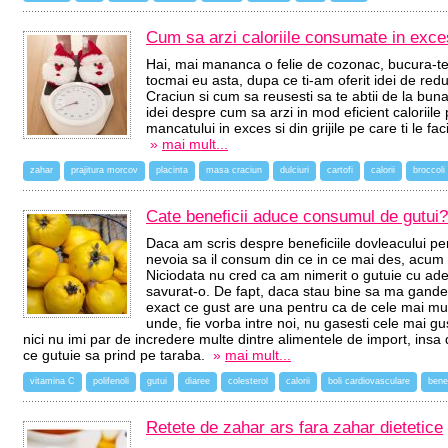
Cum sa arzi caloriile consumate in exce
Hai, mai mananca o felie de cozonac, bucura-te
tocmai eu asta, dupa ce ti-am oferit idei de re
Craciun si cum sa reusesti sa te abtii de la bunata
idei despre cum sa arzi in mod eficient caloriile
mancatului in exces si din grijile pe care ti le fa
»
mai mult...
zahar
prajitura morcov
placinta
masa craciun
dulciuri
cartofi
calorii
broccoli
Cate beneficii aduce consumul de gutui?
Daca am scris despre beneficiile dovleacului pe
nevoia sa il consum din ce in ce mai des, acum p
Niciodata nu cred ca am nimerit o gutuie cu ad
savurat-o. De fapt, daca stau bine sa ma gandes
exact ce gust are una pentru ca de cele mai mu
unde, fie vorba intre noi, nu gasesti cele mai 
nici nu imi par de incredere multe dintre alimentele de import, insa
ce gutuie sa prind pe taraba.
»
mai mult...
vitamina C
polifenoli
gutui
diaree
colesterol
calorii
boli cardiovasculare
benef
Retete de zahar ars fara zahar dietetice