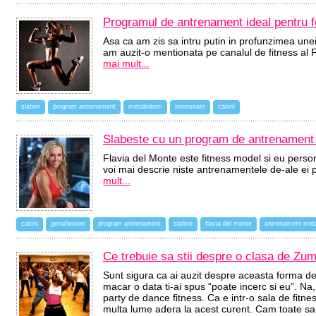
Programul de antrenament ideal pentru 
Asa ca am zis sa intru putin in profunzimea une
am auzit-o mentionata pe canalul de fitness al
mai mult...
slabire
program antrenament
metabolism
intensitate
calorii
Slabeste cu un program de antrenament 
Flavia del Monte este fitness model si eu perso
voi mai descrie niste antrenamentele de-ale ei 
mult...
calorii
genuflexiuni
program antrenament
slabire
flavia del monte
antrenament meta
Ce trebuie sa stii despre o clasa de Zu
Sunt sigura ca ai auzit despre aceasta forma de 
macar o data ti-ai spus “poate incerc si eu”. N
party de dance fitness. Ca e intr-o sala de fitn
multa lume adera la acest curent. Cam toate sali