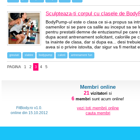
Sculpteaza-ti corpul cu clasele de Bod
BodyPump-ul este o clasa ce si-a propus sa introd
oamenilor si se pare ca salile au inceput sa se lu
pentru prestatii demne de entuziasmul pe care sp
dupa acest antrenament solicitant, caloriile pe 
ta inainte de clasa, dar si dupa ea... desi treb
avea si o privire istovita, dar sigur va fi meritat 
greutati
slabire
bodypump
calorii
antrenament fun
PAGINA
1
2
3
4
5
Membri online
21
vizitatori
si
6
membri
sunt acum online!
FitBody.ro v1.0.
vezi toti membrii online
online din 15.10.2012
cauta membri