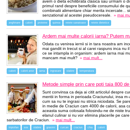
avem o dieta echilibrata clasica sau urmam o di
primul rand despre beneficiile consumului de q
combinatii alimentare chiar merita incercate... si
senzational al acestei pseudocereale.
»
mai mul
anghinare
calorii
proteine
quinoa
retete sanatoase
retete dietetice
Ardem mai multe calorii iarna? Putem 
Odata cu venirea iernii si in tara noastra am in
mai gandit in trecut si al carei raspuns inca nu
ce se intampla in organism: ardem iarna mai mul
mancam mai mult?
»
mai mult...
calorii
calorii arse
iarna
ingrasare
slabire
temperatura
Metode simple prin care poti taia 800 de
Sunt convinsa ca deja ai citit articolul despre c
mentii in forma in perioada Craciunului, insa m-
cum sa nu te ingrasi nu strica niciodata. Se pa
in medie de Craciun cam 4000 de calorii, asa
aceasta suma colosala folosindu-ne de niste trucu
elanul culinar si nu vor elimina placerile pe care 
sarbatorilor de Craciun.
»
mai mult...
triptofan
sos
slabire
grasimi
curcan
craciun
chia
calorii