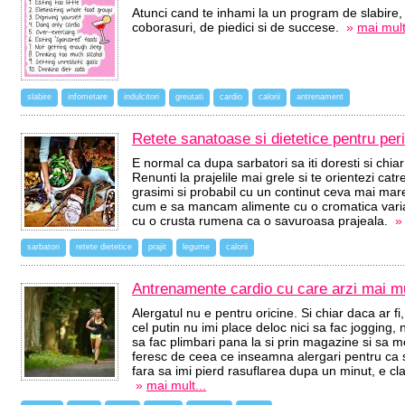
Atunci cand te inhami la un program de slabire,
coborasuri, de piedici si de succese.
»
mai mult
slabire
infometare
indulcitori
greutati
cardio
calorii
antrenament
Retete sanatoase si dietetice pentru per
E normal ca dupa sarbatori sa iti doresti si chi
Renunti la prajelile mai grele si te orientezi cat
grasimi si probabil cu un continut ceva mai ma
cum e sa mancam alimente cu o cromatica vari
cu o crusta rumena ca o savuroasa prajeala.
»
sarbatori
retete dietetice
prajit
legume
calorii
Antrenamente cardio cu care arzi mai mu
Alergatul nu e pentru oricine. Si chiar daca ar f
cel putin nu imi place deloc nici sa fac jogging
sa fac plimbari pana la si prin magazine si sa m
feresc de ceea ce inseamna alergari pentru ca s
fara sa imi pierd rasuflarea dupa un minut, e cla
»
mai mult...